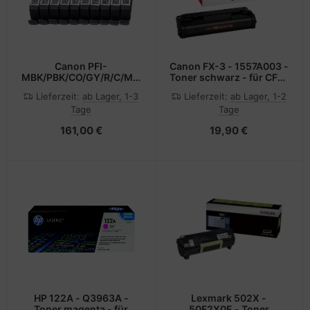
Canon PFI-
Canon FX-3 - 1557A003 -
MBK/PBK/CO/GY/R/C/M/Y/PC/PM
Toner schwarz - für CFX-
10 Ink Cartridge
L3500; FAX L220 L295;
Lieferzeit:
ab Lager, 1-3
Lieferzeit:
ab Lager, 1-2
Multipack
FAXPHONE L80; LASER
Tage
Tage
CLASS 1060 20XX;
MultiPASS L60 L90
161,00 €
19,90 €
HP 122A - Q3963A -
Lexmark 502X -
Toner magenta - für
50F2X0E - Toner