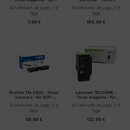
Color LaserJet 2550L,
schwarz - für MS410d,
Lieferzeit:
ab Lager, 1-2
Lieferzeit:
ab Lager, 1-3
2550Ln, 2550n, 2820,
MS410dn, MS415dn,
Tage
Tage
2830, 2840
MS510dn, MS510dtn,
MS610de, MS610dn,
7,49 €
166,99 €
MS610dte
Brother TN-2420 - Toner
Lexmark 78C2UME -
schwarz - für DCP-
Toner magenta - für
L2510 L2530 L2550 HL-
CS521dn, CS622de,
Lieferzeit:
ab Lager, 1-3
Lieferzeit:
ab Lager, 1-3
L2350 L2370 L2375
CX622ade, CX622de,
Tage
Tage
MFC-L2710 L2713 L2730
CX625ade, CX625adhe,
L2750
CX625de
98,98 €
122,99 €