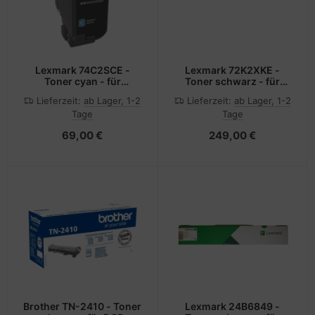
Lexmark 74C2SCE -
Lexmark 72K2XKE -
Toner cyan - für
Toner schwarz - für
CS720de, CS720dte,
CS820 CX820 CX825
Lieferzeit:
ab Lager, 1-2
Lieferzeit:
ab Lager, 1-2
CS725de, CS725dte,
CX860
Tage
Tage
CX725de, CX725dhe,
CX725dthe
69,00 €
249,00 €
Brother TN-2410 - Toner
Lexmark 24B6849 -