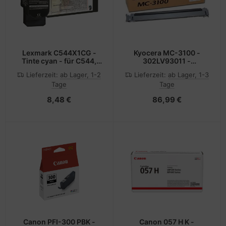
Lexmark C544X1CG -
Kyocera MC-3100 -
Tinte cyan - für C544,
302LV93011 -
C546, X544, X546, X548
Ladekorotron - für
Lieferzeit:
ab Lager, 1-2
Lieferzeit:
ab Lager, 1-3
ECOSYS M3040, M3145,
Tage
Tage
M3540, M3550, M3645,
M3655, M3660, P3045,
8,48 €
86,99 €
P3050, P3055, P3060
Canon PFI-300 PBK -
Canon 057 H K -