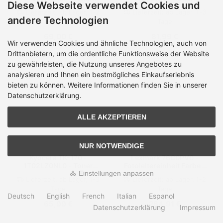
Diese Webseite verwendet Cookies und
schwarz - für TASKalfa
schwarz - für bizhub
Lieferzeit:
ab Lager, 1-2
Lieferzeit:
ab Lager, 1-3
3500i, 3501i, 4500i,
C654, C754
andere Technologien
Tage
Tage
4501i, 5500i, 5501i
69,00 €
81,99 €
Wir verwenden Cookies und ähnliche Technologien, auch von
Drittanbietern, um die ordentliche Funktionsweise der Website
zu gewährleisten, die Nutzung unseres Angebotes zu
analysieren und Ihnen ein bestmögliches Einkaufserlebnis
bieten zu können. Weitere Informationen finden Sie in unserer
Datenschutzerklärung.
ALLE AKZEPTIEREN
NUR NOTWENDIGE
Kyocera TK-170 -
Lexmark 76C0PV0 -
1T02LZ0NL0 - Toner
Fotoleitereinheit Farbe -
schwarz - für ECOSYS
für C9235, CS921,
Einstellungen anpassen
Lieferzeit:
ab Lager, 1-3
Lieferzeit:
ab Lager, 1-2
P2135; FS-1320, 1370
CS923, CX921, CX922,
Tage
Tage
CX923, XC9225,
Deutsch
English
French
Italian
Espanol
XC9235, XC9245,
65,99 €
264,91 €
XC9255, XC9265
Datenschutzerklärung
Impressum