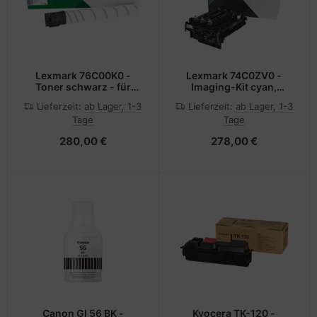
Lexmark 76C00K0 -
Lexmark 74C0ZV0 -
Toner schwarz - für
Imaging-Kit cyan,
C9235, CS921, CS923,
magenta, gelb - für
Lieferzeit:
ab Lager, 1-3
Lieferzeit:
ab Lager, 1-3
CX920, CX921, CX922,
C4150, CS720, CS725,
Tage
Tage
CX923, CX924
CS727, CS728, CX725,
CX727, XC4140, XC4150,
280,00 €
278,00 €
XC4153
Canon GI 56 BK -
Kyocera TK-120 -