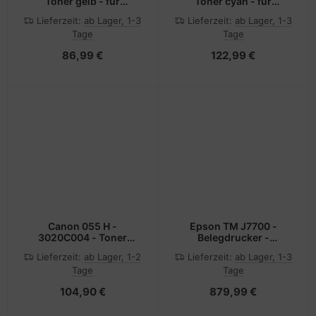
Toner gelb - für
Toner cyan - für
CS921DE, CS923DE,
CS521dn, CS622de,
Lieferzeit:
ab Lager, 1-3
Lieferzeit:
ab Lager, 1-3
CX921DE, CX922DE,
CX622ade, CX622de,
Tage
Tage
CX923DTE, CX923DXE,
CX625ade, CX625adhe,
CX924DTE, CX924DXE
CX625de
86,99 €
122,99 €
Canon 055 H -
Epson TM J7700 -
3020C004 - Toner
Belegdrucker -
schwarz - für
Tintenstrahl - Roll (8,3
Lieferzeit:
ab Lager, 1-2
Lieferzeit:
ab Lager, 1-3
imageCLASS LBP664; i-
cm)
Tage
Tage
SENSYS LBP663,
LBP664, MF742, MF744,
104,90 €
879,99 €
MF746; Satera LBP662