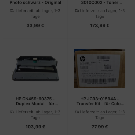
Photo schwarz - Original
3010C002 - Toner
schwarz - für
Lieferzeit:
ab Lager, 1-3
Lieferzeit:
ab Lager, 1-3
ImageCLASS MF449x; i-
Tage
Tage
SENSYS LBP223dw
LBP226dw LBP228x
33,99 €
173,99 €
MF443dw MF445dw
MF446x MF449x
HP CN459-60375 -
HP JC93-01594A -
Duplex Modul - für
Transfer Kit - für Color
PageWide 352 PageWide
Laser MFP 178NW /
Lieferzeit:
ab Lager, 1-3
Lieferzeit:
ab Lager, 1-3
377 Pro 477 PageWide
178NWG / 179FNW /
Tage
Tage
P55250 P57750
179FWG Serie
103,99 €
77,99 €