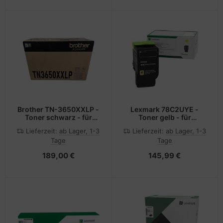
Brother TN-3650XXLP -
Lexmark 78C2UYE -
Toner schwarz - für
Toner gelb - für
MFC-L6910DN, DCP-
CS521dn, CS622de,
Lieferzeit:
ab Lager, 1-3
Lieferzeit:
ab Lager, 1-3
L5510DW, HL-L6410DN,
CX622ade, CX622de,
Tage
Tage
HL-L6210DW, HL-
CX625ade, CX625adhe,
L5210DW, HL-L5210DN,
CX625de
189,00 €
145,99 €
MFC-L5710DW, MFC-
L5710DN, MFC-L6710DW