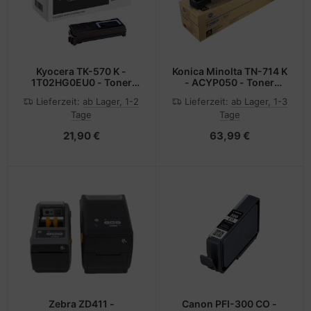
Kyocera TK-570 K -
Konica Minolta TN-714 K
1T02HG0EU0 - Toner
- ACYP050 - Toner
schwarz - für ECOSYS
schwarz - für Bizhub 750
Lieferzeit:
ab Lager, 1-2
Lieferzeit:
ab Lager, 1-3
P7035cdn,
Tage
Tage
P7035cdn/KL3; FS-
C5400DN
21,90 €
63,99 €
Zebra ZD411 -
Canon PFI-300 CO -