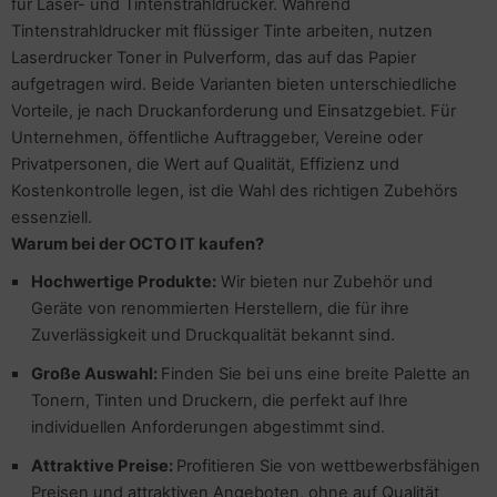
für Laser- und Tintenstrahldrucker. Während
Tintenstrahldrucker mit flüssiger Tinte arbeiten, nutzen
to & Video
hler
nstige Netzwerkgeräte
schen & Tragebehältnisse
sche Tinten Minen
Laserdrucker Toner in Pulverform, das auf das Papier
aufgetragen wird. Beide Varianten bieten unterschiedliche
ndhelds und Navigation
ufwerke CD/DVD/BluRay
SB Hub
Vorteile, je nach Druckanforderung und Einsatzgebiet. Für
Unternehmen, öffentliche Auftraggeber, Vereine oder
-Server
inboards
ebcams
Privatpersonen, die Wert auf Qualität, Effizienz und
 Zubehör
tzteile
behör CD-/DVD-Rohlinge
Kostenkontrolle legen, ist die Wahl des richtigen Zubehörs
essenziell.
anner Zubehör
tzwerkadapter / Schnittstellen
behör divers
Warum bei der OCTO IT kaufen?
H
ochwertige Produkte:
Wir bieten nur Zubehör und
blet Zubehör
ozessoren
Geräte von renommierten Herstellern, die für ihre
Zuverlässigkeit und Druckqualität bekannt sind.
behör Mobiltelefone
D & Festplatten
Große Auswahl:
Finden Sie bei uns eine breite Palette an
splayzubehör
behör Mainboards
Tonern, Tinten und Druckern, die perfekt auf Ihre
individuellen Anforderungen abgestimmt sind.
behör Modding
Attraktive Preise:
Profitieren Sie von wettbewerbsfähigen
Preisen und attraktiven Angeboten, ohne auf Qualität