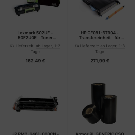
Lexmark 502UE -
HP CF081-67904 -
50F2U0E - Toner
Transfereinheit - für
schwarz - für Lexmark
LaserJet Enterprise 500
Lieferzeit:
ab Lager, 1-2
Lieferzeit:
ab Lager, 1-3
MS510dn, MS610de,
Color M551
Tage
Tage
MS610dn, MS610dte,
MS610dtn
162,49 €
271,99 €
HP RM2-6461-000CN -
Armor RL GENERIC CSO