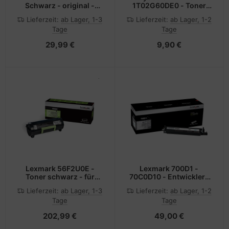
Schwarz - original -
1T02G60DE0 - Toner
Nachfülltinte
schwarz - für FS-1030D
Lieferzeit:
ab Lager, 1-3
Lieferzeit:
ab Lager, 1-2
1030DN 1030DT
Tage
Tage
1030DTN
29,99 €
9,90 €
Lexmark 56F2U0E -
Lexmark 700D1 -
Toner schwarz - für
70C0D10 - Entwickler-
MS521, MS621, MS622,
Kit schwarz - für CS310,
Lieferzeit:
ab Lager, 1-3
Lieferzeit:
ab Lager, 1-2
MX521, MX522, MX622
CS317, CS410, CS417,
Tage
Tage
CS510, CS517, CX310,
CX317, CX410, CX417,
202,99 €
49,00 €
CX510, CX517