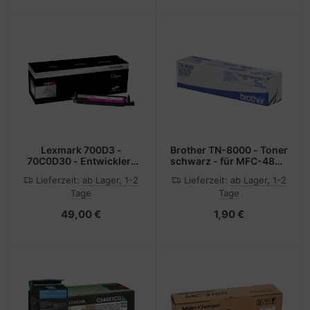
Lexmark 700D3 -
Brother TN-8000 - Toner
70C0D30 - Entwickler-
schwarz - für MFC-4800
Kit magenta - für C2132,
MFC-9030 MFC-9070
Lieferzeit:
ab Lager, 1-2
Lieferzeit:
ab Lager, 1-2
CS310, CS317, CS417,
MFC-9160 MFC-9180;
Tage
Tage
CS517, CX317, CX410,
FAX-2850 8070P
CX417, CX510, CX517,
49,00 €
1,90 €
XC2130