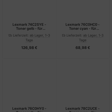
Lexmark 74C2SYE -
Lexmark 76C0HC0 -
Toner gelb - für
Toner cyan - für
CS720de, CS720dte,
CS921DE, CS923DE,
Lieferzeit:
ab Lager, 1-3
Lieferzeit:
ab Lager, 1-3
CS725de, CS725dte,
CX921DE, CX922DE,
Tage
Tage
CX725de, CX725dhe,
CX923DTE, CX923DXE,
CX725dthe
CX924DTE, CX924DXE
126,98 €
68,98 €
Lexmark 76C0HY0 -
Lexmark 78C2UCE -