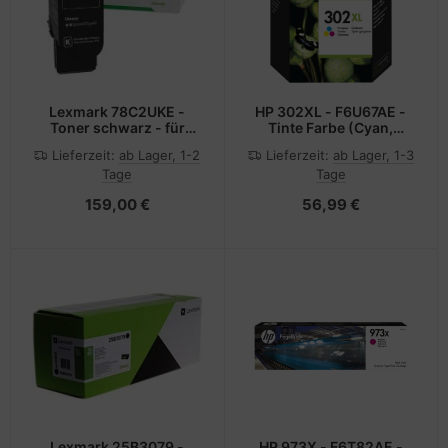
Lexmark 78C2UKE -
HP 302XL - F6U67AE -
Toner schwarz - für
Tinte Farbe (Cyan,
CS521dn, CS622de,
Magenta, Gelb) - für
Lieferzeit:
ab Lager, 1-2
Lieferzeit:
ab Lager, 1-3
CX622ade, CX622de,
Deskjet 11XX, 21XX,
Tage
Tage
CX625ade, CX625adhe,
36XX; Envy 451X, 452X;
CX625de
Officejet 38XX, 46XX,
159,00 €
56,99 €
52XX
Lexmark 25B3079 -
HP 973X - F6T82AE -