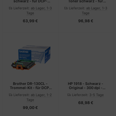
schwarz - für DCP-
Toner schwarz - für
L2510, L2530, L2537,
XC9235, XC9235dte,
Lieferzeit:
ab Lager, 1-3
Lieferzeit:
ab Lager, 1-3
L2550, HL-L2350,
XC9235dxe, XC9245,
Tage
Tage
L2370, L2375, MFC-
XC9255, XC9265
L2713, L2730, L2750
63,99 €
96,98 €
Brother DR-130CL -
HP 1918 - Schwarz -
Trommel-Kit - für DCP-
Original - 300 dpi -
9040, 9042, 9045, HL-
Tintenpatrone
Lieferzeit:
ab Lager, 1-2
Lieferzeit:
3-5 Tage
4040, 4050, 4070, MFC-
Tage
9440, 9450, 9840
68,98 €
99,00 €