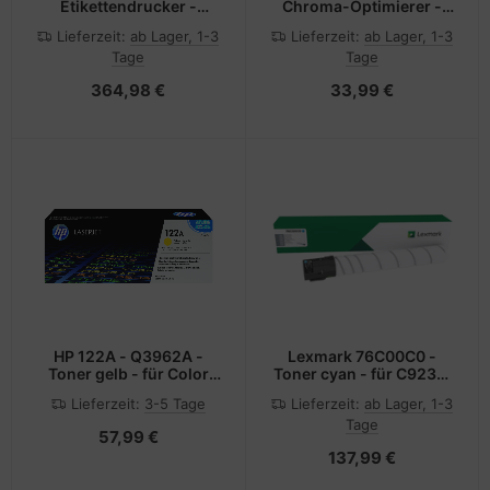
Etikettendrucker -
Chroma-Optimierer -
Thermodirekt - Rolle (5,7
Original
Lieferzeit:
ab Lager, 1-3
Lieferzeit:
ab Lager, 1-3
cm)
Tage
Tage
364,98 €
33,99 €
HP 122A - Q3962A -
Lexmark 76C00C0 -
Toner gelb - für Color
Toner cyan - für C9235,
LaserJet 2550L, 2550Ln,
CS921, CS923, CX920,
Lieferzeit:
3-5 Tage
Lieferzeit:
ab Lager, 1-3
2550n, 2820, 2830,
CX921, CX922, CX923,
Tage
2840
CX924
57,99 €
137,99 €