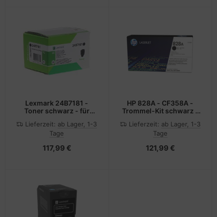
Lexmark 24B7181 -
HP 828A - CF358A -
Toner schwarz - für
Trommel-Kit schwarz -
C2240, XC2235
für LaserJet Enterprise
Lieferzeit:
ab Lager, 1-3
Lieferzeit:
ab Lager, 1-3
Flow MFP M880;
Tage
Tage
LaserJet Managed Flow
MFP M880
117,99 €
121,99 €