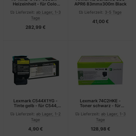
Heizeinheit - für Color
APR6 83mmx300m Black
LaserJet MFP M477 Pro
Lieferzeit:
ab Lager, 1-3
Lieferzeit:
3-5 Tage
M452/M377 220V nur
Tage
41,00 €
282,99 €
Lexmark C544X1YG -
Lexmark 74C2HKE -
Tinte gelb - für C544,
Toner schwarz - für
C546, X544, X546, X548
CS720de, CS720dte,
Lieferzeit:
ab Lager, 1-2
Lieferzeit:
ab Lager, 1-3
CS725de, CS725dte
Tage
Tage
4,90 €
128,98 €