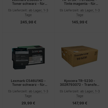
Toner schwarz - für
Tinte magenta - für
M5255, M5270,
PageWide Managed MFP
Lieferzeit:
ab Lager, 1-3
Lieferzeit:
ab Lager, 1-3
XM5365, XM5365i,
P57750, P55250;
Tage
Tage
XM5370, XM5370i
PageWide Pro 452, 477
245,98 €
145,99 €
Lexmark C546U1KG -
Kyocera TR-5230 -
Toner schwarz - für
302R793072 - Transfer-
C546dtn; X546dtn
Unit für ECOSYS P5021
Lieferzeit:
ab Lager, 1-3
Lieferzeit:
ab Lager, 1-3
548de 548dte
P5026 M5521cdn
Tage
Tage
M5526cdn
29,99 €
147,99 €