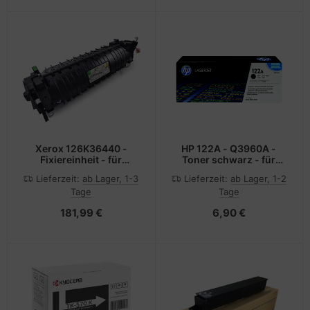
Xerox 126K36440 -
HP 122A - Q3960A -
Fixiereinheit - für
Toner schwarz - für
PHASER 6510 WC6515
Color LaserJet 2550L,
Lieferzeit:
ab Lager, 1-3
Lieferzeit:
ab Lager, 1-2
2550Ln, 2550n, 2820,
Tage
Tage
2830, 2840
181,99 €
6,90 €