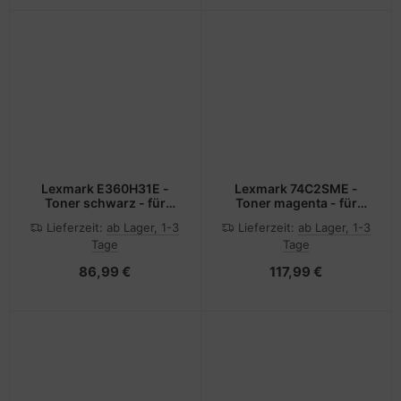
Lexmark E360H31E -
Lexmark 74C2SME -
Toner schwarz - für
Toner magenta - für
E360d 360dn 360dt
CS720de, CS720dte,
Lieferzeit:
ab Lager, 1-3
Lieferzeit:
ab Lager, 1-3
360dtn 460dn 460dtn
CS725de, CS725dte,
Tage
Tage
460dtw 460dw
CX725de, CX725dhe,
CX725dthe
86,99 €
117,99 €