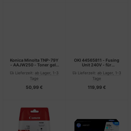
Konica Minolta TNP-79Y
OKI 44565811 - Fusing
- AAJW250 - Toner gelb
Unit 240V - für
- für bizhub C3350i
B412/512/B432
Lieferzeit:
ab Lager, 1-3
Lieferzeit:
ab Lager, 1-3
MB472/MB492/MB562
Tage
Tage
50,99 €
119,99 €