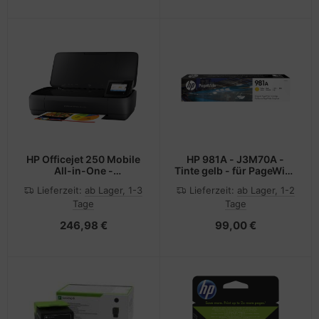
HP Officejet 250 Mobile
HP 981A - J3M70A -
All-in-One -
Tinte gelb - für PageWide
Multifunktionsdrucker -
Enterprise Color MFP
Lieferzeit:
ab Lager, 1-3
Lieferzeit:
ab Lager, 1-2
Farbe - Tintenstrahl -
586; PageWide Managed
Tage
Tage
Legal (216 x 356 mm)
Color E55650
246,98 €
99,00 €