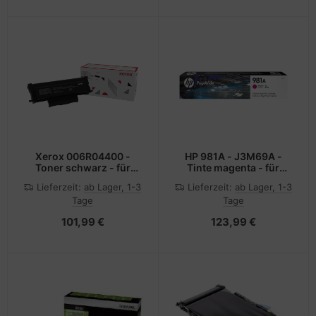
Xerox 006R04400 -
HP 981A - J3M69A -
Toner schwarz - für
Tinte magenta - für
B225, B230, B235
PageWide Enterprise
Lieferzeit:
ab Lager, 1-3
Lieferzeit:
ab Lager, 1-3
Color MFP 586;
Tage
Tage
PageWide Managed
Color E55650
101,99 €
123,99 €