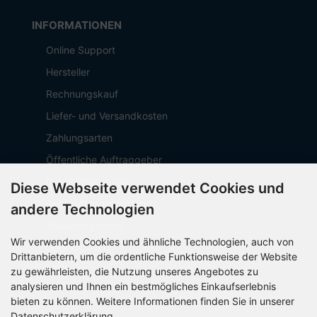
INFORMATIONEN
Online Support
Hersteller
Rechnungskauf
Liefer- und Versandkosten
Zahlungsarten
Öffentliche Auftraggeber
Geschäftskunden
Diese Webseite verwendet Cookies und
Beschaffungsplattform
andere Technologien
Stellenangebote
Wir verwenden Cookies und ähnliche Technologien, auch von
Über OCTO IT
Drittanbietern, um die ordentliche Funktionsweise der Website
Sitemap
zu gewährleisten, die Nutzung unseres Angebotes zu
analysieren und Ihnen ein bestmögliches Einkaufserlebnis
bieten zu können. Weitere Informationen finden Sie in unserer
Datenschutzerklärung.