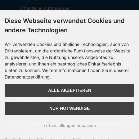
Öffentliche Auftraggeber
Geschäftskunden
Diese Webseite verwendet Cookies und
Beschaffungsplattform
andere Technologien
Stellenangebote
Wir verwenden Cookies und ähnliche Technologien, auch von
Über OCTO IT
Drittanbietern, um die ordentliche Funktionsweise der Website
Sitemap
zu gewährleisten, die Nutzung unseres Angebotes zu
analysieren und Ihnen ein bestmögliches Einkaufserlebnis
bieten zu können. Weitere Informationen finden Sie in unserer
Datenschutzerklärung.
PARTNER
ALLE AKZEPTIEREN
NUR NOTWENDIGE
Alle Preise inkl. gesetzl. MwSt. zzgl.
Versandkosten
. Die durchgestrichenen Preise
Einstellungen anpassen
entsprechen dem bisherigen Preis bei OCTO24.com.
OCTO24.com © 2026 | Template © 2009-2026 by modified eCommerce