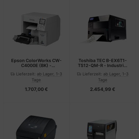
Epson ColorWorks CW-
Toshiba TEC B-EX6T1-
C4000E (BK) -
TS12-QM-R - Industrial
Etikettendrucker - Farbe
Series - Etikettendrucker
Lieferzeit:
ab Lager, 1-3
Lieferzeit:
ab Lager, 1-3
- Tintenstrahl - Rolle
- Thermodirekt /
Tage
Tage
(10,2 cm)
Thermotransfer - Rolle
(20 cm)
1.707,00 €
2.454,99 €