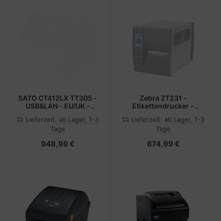
SATO CT412LX TT305 -
Zebra ZT231 -
USB&LAN - EU/UK -
Etikettendrucker -
Direkt
Thermotransfer - Rolle
Lieferzeit:
ab Lager, 1-3
Lieferzeit:
ab Lager, 1-3
Wärme/Wärmeübertragung
(11,4 cm)
Tage
Tage
- POS-Drucker - 305 x
305 DPI - 6 ips - 0.08 -
948,99 €
674,99 €
0.19 µm - 12,8 cm