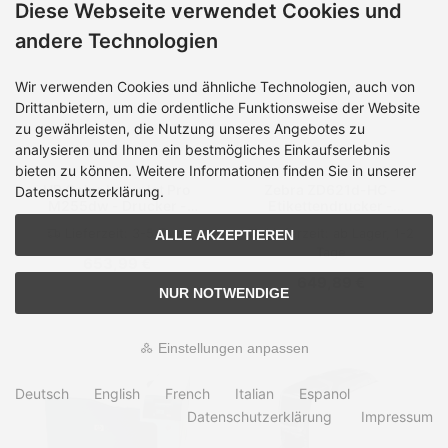
Diese Webseite verwendet Cookies und
andere Technologien
Wir verwenden Cookies und ähnliche Technologien, auch von
Drittanbietern, um die ordentliche Funktionsweise der Website
zu gewährleisten, die Nutzung unseres Angebotes zu
analysieren und Ihnen ein bestmögliches Einkaufserlebnis
bieten zu können. Weitere Informationen finden Sie in unserer
HP Color LaserJet Pro
Zebra ZD621d-HC -
Datenschutzerklärung.
M255dw - Drucker -
Etikettendrucker -
Farbe - Duplex - Laser -
Thermodirekt - Rolle
Lieferzeit:
3-5 Tage
Lieferzeit:
ab Lager, 1-2
ALLE AKZEPTIEREN
A4/Legal - 600 x 600 dpi
(10,8 cm)
Tage
- bis zu 21 Seiten/Min.
653,99 €
(einfarbig)/
649,89 €
NUR NOTWENDIGE
Einstellungen anpassen
Deutsch
English
French
Italian
Espanol
Datenschutzerklärung
Impressum