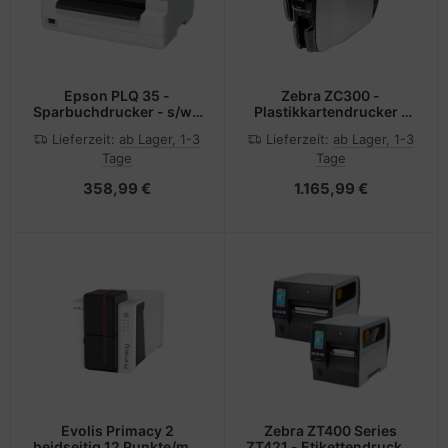
Epson PLQ 35 -
Zebra ZC300 -
Sparbuchdrucker - s/w -
Plastikkartendrucker -
Punktmatrix
Farbe - Duplex -
Lieferzeit:
ab Lager, 1-3
Lieferzeit:
ab Lager, 1-3
Thermosublimation/thermisc
Tage
Tage
Übertragung - CR-80
Card (85.6 x 54 mm)
358,99 €
1.165,99 €
Evolis Primacy 2
Zebra ZT400 Series
beidseitig 12 Punkte/mm
ZT421 - Etikettendrucker