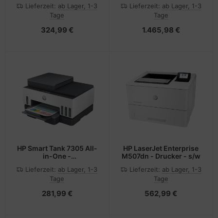
USB -
Wärme/Wärmeübertragung
Lieferzeit:
ab Lager, 1-3
Lieferzeit:
ab Lager, 1-3
Etiketten-/Labeldrucker
- POS-Drucker - 203 x
Tage
Tage
-
203 DPI - 14 ips - 355
Etiketten-/Labeldrucker
mm/sek - 0.06 - 0.268
324,99 €
1.465,98 €
µm
HP Smart Tank 7305 All-
HP LaserJet Enterprise
in-One -
M507dn - Drucker - s/w
Multifunktionsdrucker -
Lieferzeit:
ab Lager, 1-3
Lieferzeit:
ab Lager, 1-3
Farbe - Tintenstrahl -
Tage
Tage
nachfüllbar - Letter A
(216 x 279 mm)/
281,99 €
562,99 €