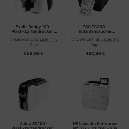
Evolis Badgy 100 -
TSC TC300 -
Plastikkartendrucker -
Etikettendrucker
Farbe -
thermotransfer 300dpi
Lieferzeit:
ab Lager, 1-3
Lieferzeit:
ab Lager, 1-3
Thermosublimation/thermische
USB+ RS232+ Parallel+
Tage
Tage
Übertragung - CR-80
Ethernet -
Card (85.6 x 54 mm)
Etiketten-/Labeldrucker
556,99 €
462,99 €
-
Etiketten-/Labeldrucker
Zebra ZC100 -
HP LaserJet Enterprise
Plastikkartendrucker -
M507x - Drucker - s/w