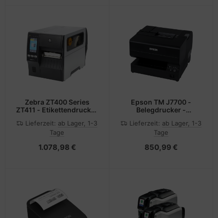
Zebra ZT400 Series
Epson TM J7700 -
ZT411 - Etikettendrucker
Belegdrucker -
- Thermodirekt /
Tintenstrahl - Roll (8,3
Lieferzeit:
ab Lager, 1-3
Lieferzeit:
ab Lager, 1-3
Thermotransfer - Rolle
cm)
Tage
Tage
(11,4 cm)
1.078,98 €
850,99 €