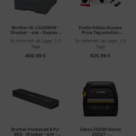
Brother HL-L5200DW -
Evolis Edikio Access
Drucker - s/w - Duplex -
Price Tag solution
Laser
einseitig 12 Punkte/mm
Lieferzeit:
ab Lager, 1-3
Lieferzeit:
ab Lager, 1-3
300dpi - Drucker - 300
Tage
Tage
dpi
400,99 €
625,99 €
Brother PocketJet 8 PJ-
Zebra ZQ500 Series
863 - Drucker - s/w -
ZQ521 -