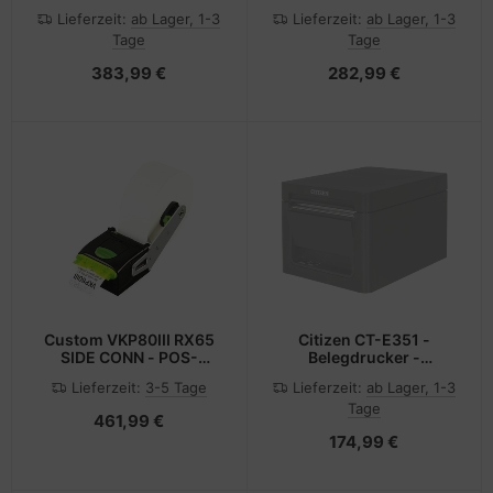
- Laser - A4/Legal - 2400
Laser
Lieferzeit:
ab Lager, 1-3
Lieferzeit:
ab Lager, 1-3
x 600 dpi - bis zu 31
Tage
Tage
Seiten/Min. (einfarbig)/
383,99 €
282,99 €
Custom VKP80III RX65
Citizen CT-E351 -
SIDE CONN - POS-
Belegdrucker -
Drucker
zweifarbig
Lieferzeit:
3-5 Tage
Lieferzeit:
ab Lager, 1-3
(monochrom)
Tage
461,99 €
174,99 €