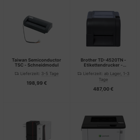
Taiwan Semiconductor
Brother TD-4520TN -
TSC - Schneidmodul
Etikettendrucker -
Thermodirekt /
Lieferzeit:
3-5 Tage
Lieferzeit:
ab Lager, 1-3
Thermotransfer - Rolle
Tage
(11 cm)
198,99 €
487,00 €