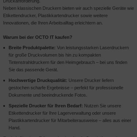
Druckanforderung.
Neben klassischen Druckern bieten wir auch spezielle Geräte wie
to & Video
hler
nstige Netzwerkgeräte
schen & Tragebehältnisse
sche Tinten Minen
Etikettendrucker, Plastikkartendrucker sowie weitere
Innovationen, die Ihren Arbeitsalltag erleichtern an.
ndhelds und Navigation
ufwerke CD/DVD/BluRay
SB Hub
Warum bei der OCTO IT kaufen?
-Server
inboards
ebcams
Breite Produktpalette:
Von leistungsstarken Laserdruckern
 Zubehör
tzteile
behör CD-/DVD-Rohlinge
für große Druckvolumen bis hin zu kompakten
Tintenstrahldruckern für den Heimgebrauch – bei uns finden
anner Zubehör
tzwerkadapter / Schnittstellen
behör divers
Sie das passende Gerät.
blet Zubehör
ozessoren
Hochwertige Druckqualität:
Unsere Drucker liefern
gestochen scharfe Ergebnisse – perfekt für professionelle
behör Mobiltelefone
D & Festplatten
Dokumente und beeindruckende Fotos.
Spezielle Drucker für Ihren Bedarf:
Nutzen Sie unsere
splayzubehör
behör Mainboards
Etikettendrucker für Ihre Lagerverwaltung oder unsere
behör Modding
Plastikkartendrucker für Mitarbeiterausweise – alles aus einer
Hand.