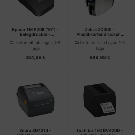
Epson TM P20II (101) -
Zebra ZC300 -
Belegdrucker -
Plastikkartendrucker -
Punktmatrix
Farbe -
Lieferzeit:
ab Lager, 1-3
Lieferzeit:
ab Lager, 1-3
Thermosublimation/thermisc
Tage
Tage
Übertragung - CR-80
Card (85.6 x 54 mm)
284,99 €
989,98 €
Zebra ZD421d -
Toshiba TEC BV420D -