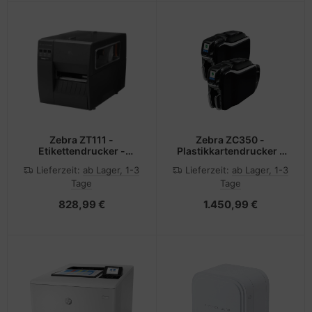
Zebra ZT111 -
Zebra ZC350 -
Etikettendrucker -
Plastikkartendrucker -
Thermotransfer - Rolle
Farbe - Duplex -
Lieferzeit:
ab Lager, 1-3
Lieferzeit:
ab Lager, 1-3
(11,4 cm)
Thermosublimation/thermisc
Tage
Tage
Übertragung - CR-80
Card (85.6 x 54 mm)
828,99 €
1.450,99 €