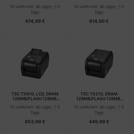
Thermodirekt
Etikettendrucker -
Lieferzeit:
ab Lager, 1-3
Lieferzeit:
ab Lager, 1-3
Thermodirekt - Rolle
Tage
Tage
(11,3 cm)
474,99 €
814,00 €
TSC TX610, LCD, DRAM
TSC TX210, DRAM
128MB/FLASH 128MB,
128MB/FLASH 128MB,
USB+ RS-232+
USB+ RS-232+
Lieferzeit:
ab Lager, 1-3
Lieferzeit:
ab Lager, 1-3
ETHERNET+ USB HOST+
ETHERNET+ USB HOST+
Tage
Tage
RTC+ BUZZER, WiFi
RTC+ BUZZER, WiFi
READY, EU (EMEA) -
READY, EU (EMEA) -
853,99 €
449,99 €
Etiketten-/Labeldrucker
Etiketten-/Labeldrucker
- 128 MB
- 128 MB