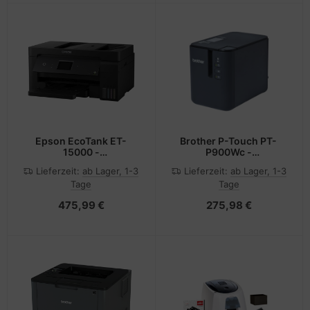
Epson EcoTank ET-
Brother P-Touch PT-
15000 -
P900Wc -
Multifunktionsdrucker -
Etikettendrucker -
Lieferzeit:
ab Lager, 1-3
Lieferzeit:
ab Lager, 1-3
Farbe - Tintenstrahl -
Thermotransfer - Rolle
Tage
Tage
A3/Ledger (297 x 432
(3,6 cm)
mm)
475,99 €
275,98 €