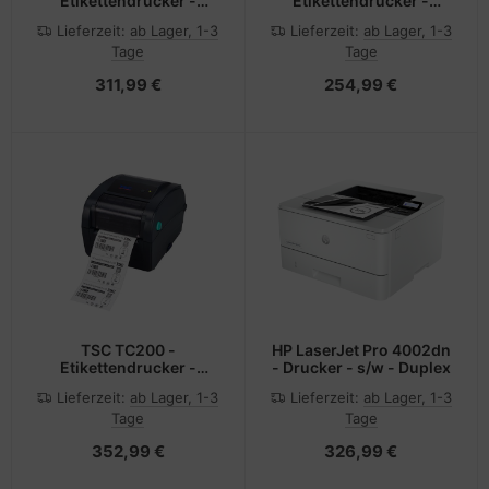
Etikettendrucker -
Etikettendrucker -
Thermodirekt - Rolle
Thermodirekt - Rolle
Lieferzeit:
ab Lager, 1-3
Lieferzeit:
ab Lager, 1-3
(10,8 cm)
(11,8 cm)
Tage
Tage
311,99 €
254,99 €
TSC TC200 -
HP LaserJet Pro 4002dn
Etikettendrucker -
- Drucker - s/w - Duplex
Thermodirekt /
Lieferzeit:
ab Lager, 1-3
Lieferzeit:
ab Lager, 1-3
Thermotransfer - Rolle
Tage
Tage
(11,2 cm)
352,99 €
326,99 €