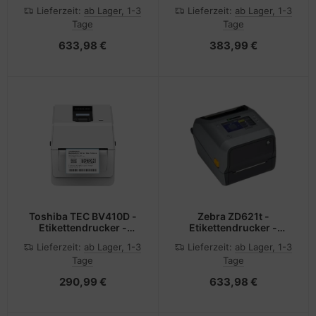
Thermodirekt - Rolle
Thermodirekt /
Lieferzeit:
ab Lager, 1-3
Lieferzeit:
ab Lager, 1-3
(11,4 cm)
Thermotransfer - Rolle
Tage
Tage
(11,8 cm)
633,98 €
383,99 €
Toshiba TEC BV410D -
Zebra ZD621t -
Etikettendrucker -
Etikettendrucker -
Thermodirekt - Rolle
Thermotransfer - Rolle
Lieferzeit:
ab Lager, 1-3
Lieferzeit:
ab Lager, 1-3
(11,8 cm)
(11,8 cm)
Tage
Tage
290,99 €
633,98 €