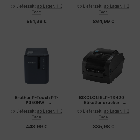
Thermotransfer - Rolle
Thermotransfer - Rolle
Lieferzeit:
ab Lager, 1-3
Lieferzeit:
ab Lager, 1-3
(11,8 cm)
(11,4 cm)
Tage
Tage
561,99 €
864,99 €
Brother P-Touch PT-
BIXOLON SLP-TX420 -
P950NW -
Etikettendrucker -
Etikettendrucker -
Thermodirekt /
Lieferzeit:
ab Lager, 1-3
Lieferzeit:
ab Lager, 1-3
Thermotransfer - Rolle
Thermotransfer - Rolle
Tage
Tage
(3,6 cm)
(11 cm)
448,99 €
335,98 €