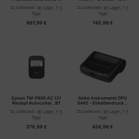
Farbe -
Lieferzeit:
ab Lager, 1-3
Lieferzeit:
ab Lager, 1-3
Thermosublimation/thermische
Tage
Tage
Übertragung - CR-80
Card (85.6 x 54 mm)
867,99 €
745,99 €
Epson TM-P80II AC 121
Seiko Instruments DPU
Receipt Autocutter...BT
S445 - Etikettendrucker
- Thermozeile - Rolle
Lieferzeit:
ab Lager, 1-3
Lieferzeit:
ab Lager, 1-3
(11,2 cm)
Tage
Tage
376,99 €
424,98 €