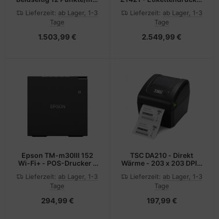
300dpi USB Ethernet -
- Thermodirekt /
Lieferzeit:
ab Lager, 1-3
Lieferzeit:
ab Lager, 1-3
Drucker - Farbig
Thermotransfer - Rolle
Tage
Tage
(17,8 cm)
1.503,99 €
2.549,99 €
Epson TM-m30III 152
TSC DA210 - Direkt
Wi-Fi+ - POS-Drucker -
Wärme - 203 x 203 DPI -
203 dpi
152,4 mm/sek -
Lieferzeit:
ab Lager, 1-3
Lieferzeit:
ab Lager, 1-3
Verkabelt - Schwarz
Tage
Tage
294,99 €
197,99 €