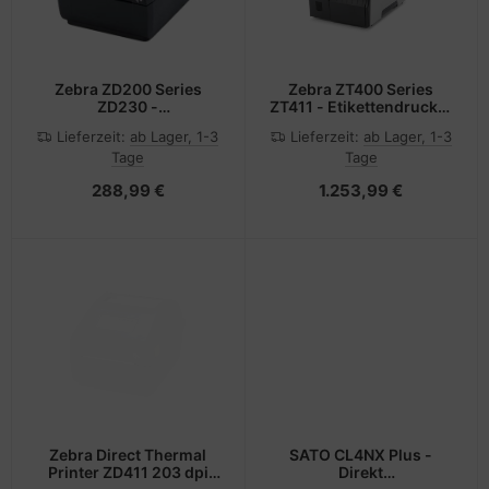
Zebra ZD200 Series
Zebra ZT400 Series
ZD230 -
ZT411 - Etikettendrucker
Etikettendrucker -
- Thermodirekt /
Lieferzeit:
ab Lager, 1-3
Lieferzeit:
ab Lager, 1-3
Thermodirekt - Rolle
Thermotransfer - Rolle
Tage
Tage
(11,2 cm)
(11,4 cm)
288,99 €
1.253,99 €
Zebra Direct Thermal
SATO CL4NX Plus -
Printer ZD411 203 dpi
Direkt