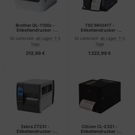
Brother QL-1100c -
TSC MH341T -
Etikettendrucker -
Etikettendrucker -
Thermodirekt - Rolle
Thermodirekt /
Lieferzeit:
ab Lager, 1-3
Lieferzeit:
ab Lager, 1-3
(10,36 cm)
Thermotransfer - Rolle
Tage
Tage
(11,4 cm)
212,99 €
1.222,99 €
Zebra ZT231 -
Citizen CL-E321 -
Etikettendrucker -
Etikettendrucker -