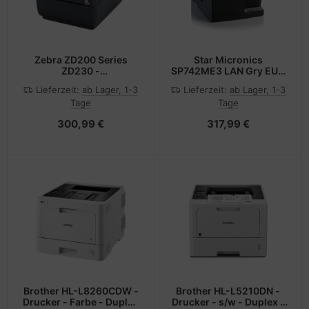
Zebra ZD200 Series
Star Micronics
ZD230 -
SP742ME3 LAN Gry EU -
Etikettendrucker -
Etiketten-/Labeldrucker
Lieferzeit:
ab Lager, 1-3
Lieferzeit:
ab Lager, 1-3
Thermotransfer - Rolle
- Nadel/Matrixdruck
Tage
Tage
(11,2 cm)
300,99 €
317,99 €
Brother HL-L8260CDW -
Brother HL-L5210DN -
Drucker - Farbe - Duplex
Drucker - s/w - Duplex -