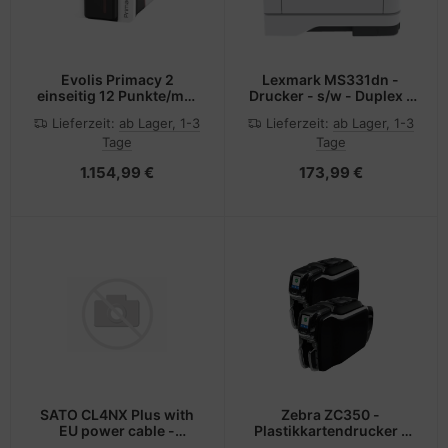
Evolis Primacy 2
Lexmark MS331dn -
einseitig 12 Punkte/mm
Drucker - s/w - Duplex -
300dpi USB Ethernet
Laser
Lieferzeit:
ab Lager, 1-3
Lieferzeit:
ab Lager, 1-3
Tage
Tage
1.154,99 €
173,99 €
SATO CL4NX Plus with
Zebra ZC350 -
EU power cable -
Plastikkartendrucker -
Etiketten-/Labeldrucker
Farbe -