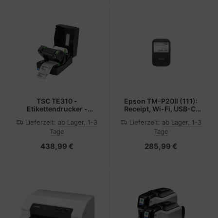
TSC TE310 -
Epson TM-P20II (111):
Etikettendrucker -
Receipt, Wi-Fi, USB-C,
Thermodirekt /
EU
Lieferzeit:
ab Lager, 1-3
Lieferzeit:
ab Lager, 1-3
Thermotransfer - Rolle
Tage
Tage
(11,2 cm)
438,99 €
285,99 €