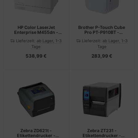
HP Color LaserJet
Brother P-Touch Cube
Enterprise M455dn -
Pro PT-P910BT -
Drucker - Farbe - Duplex
Etikettendrucker -
Lieferzeit:
ab Lager, 1-3
Lieferzeit:
ab Lager, 1-3
- Laser - A4/Legal - 600
Thermotransfer - Rolle
Tage
Tage
x 600 dpi - bis zu 27
(3,6 cm)
Seiten/Min. (einfarbig)/
538,99 €
283,99 €
Zebra ZD621t -
Zebra ZT231 -
Etikettendrucker -
Etikettendrucker -