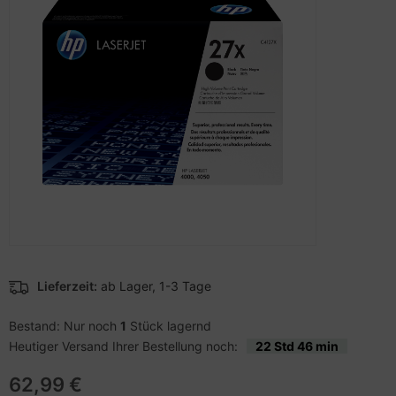
to & Video
hler
nstige Netzwerkgeräte
schen & Tragebehältnisse
sche Tinten Minen
ndhelds und Navigation
ufwerke CD/DVD/BluRay
SB Hub
-Server
inboards
ebcams
 Zubehör
tzteile
behör CD-/DVD-Rohlinge
anner Zubehör
tzwerkadapter / Schnittstellen
behör divers
blet Zubehör
ozessoren
behör Mobiltelefone
D & Festplatten
Lieferzeit:
ab Lager, 1-3 Tage
splayzubehör
behör Mainboards
Bestand: Nur noch
1
Stück lagernd
Heutiger Versand Ihrer Bestellung noch:
22 Std 46 min
behör Modding
62,99 €