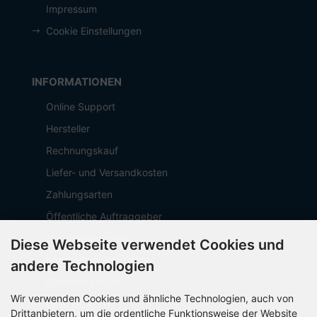
Impressum
Cookie Einstellungen
INFORMATIONEN
Online Support
Hersteller
Rechnungskauf
Liefer- und Versandkosten
Zahlungsarten
Öffentliche Auftraggeber
Geschäftskunden
Diese Webseite verwendet Cookies und
Beschaffungsplattform
andere Technologien
Stellenangebote
Wir verwenden Cookies und ähnliche Technologien, auch von
Über OCTO IT
Drittanbietern, um die ordentliche Funktionsweise der Website