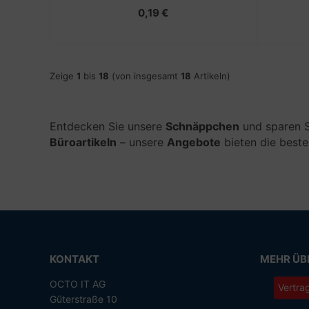
0,19 €
Zeige
1
bis
18
(von insgesamt
18
Artikeln)
Entdecken Sie unsere
Schnäppchen
und sparen S
Büroartikeln
– unsere
Angebote
bieten die beste
KONTAKT
MEHR ÜBE
OCTO IT AG
Vertra
Güterstraße 10