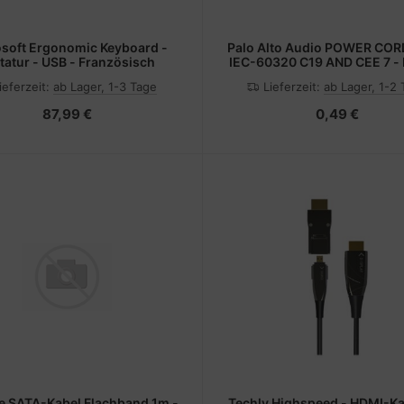
soft Ergonomic Keyboard -
Palo Alto Audio POWER CO
tatur - USB - Französisch
IEC-60320 C19 AND CEE 7 - 
Strom/Netzteil
ieferzeit:
ab Lager, 1-3 Tage
Lieferzeit:
ab Lager, 1-2
87,99 €
0,49 €
ne SATA-Kabel Flachband 1m -
Techly Highspeed - HDMI-Ka