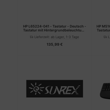
HP L65224-041 - Tastatur - Deutsch -
HP M516
Tastatur mit Hintergrundbeleuchtung
Tastatu
- HP - ProBook 440 G7
Lieferzeit:
ab Lager, 1-3 Tage
L
135,99 €