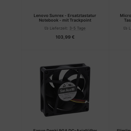
Lenovo Sunrex - Ersatztastatur
Micro
Notebook - mit Trackpoint
Tas
Lieferzeit:
3-5 Tage
L
103,99 €
Sanyo Denki 9GA DC-Axiallüfter
Slimli