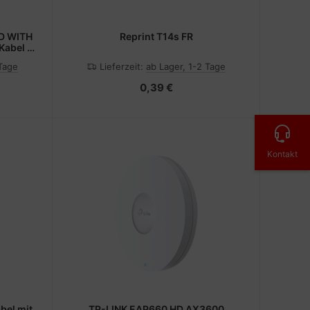
RD WITH
Reprint T14s FR
Kabel -
 Tage
Lieferzeit:
ab Lager, 1-2 Tage
0,39 €
Kontakt
bel mit
TP-LINK EAP660 HD AX3600