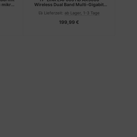
u mikro
Wireless Dual Band Multi-Gigabit
faser -
Ceiling Mount Access Point
Lieferzeit:
ab Lager, 1-3 Tage
le (AOC)
199,99 €