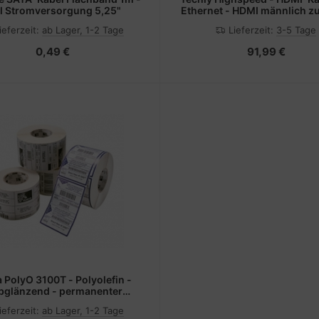
kl Stromversorgung 5,25"
Ethernet - HDMI männlich z
HDMI männlich - 10 m - Glas
ieferzeit:
ab Lager, 1-2 Tage
Lieferzeit:
3-5 Tage
Schwarz - Active Optical Cab
0,49 €
91,99 €
 PolyO 3100T - Polyolefin -
bglänzend - permanenter
ff - weiß - 102 x 152 mm 3800
ieferzeit:
ab Lager, 1-2 Tage
Etikett(en) (4 Rolle(n)