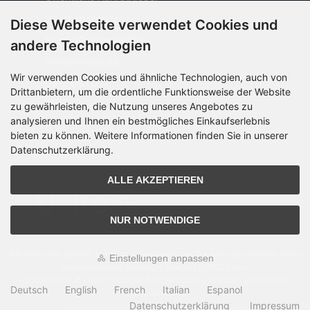
Geschäftskunden
Diese Webseite verwendet Cookies und
Beschaffungsplattform
andere Technologien
Stellenangebote
Wir verwenden Cookies und ähnliche Technologien, auch von
Über OCTO IT
Drittanbietern, um die ordentliche Funktionsweise der Website
Sitemap
zu gewährleisten, die Nutzung unseres Angebotes zu
analysieren und Ihnen ein bestmögliches Einkaufserlebnis
bieten zu können. Weitere Informationen finden Sie in unserer
Datenschutzerklärung.
PARTNER
ALLE AKZEPTIEREN
NUR NOTWENDIGE
Alle Preise inkl. gesetzl. MwSt. zzgl.
Versandkosten
. Die durchgestrichenen Preise
Einstellungen anpassen
entsprechen dem bisherigen Preis bei OCTO24.com.
OCTO24.com © 2026 | Template © 2009-2026 by modified eCommerce
Deutsch
English
French
Italian
Espanol
Shopsoftware
Datenschutzerklärung
Impressum
mod
ified eCommerce Shopsoftware © 2009-2026