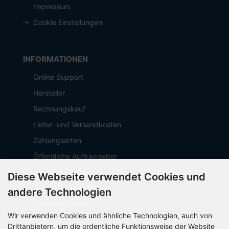
Impressum
Cookie Einstellungen
INFORMATIONEN
Online Support
Hersteller
Rechnungskauf
Liefer- und Versandkosten
Zahlungsarten
Öffentliche Auftraggeber
Geschäftskunden
Diese Webseite verwendet Cookies und
Beschaffungsplattform
andere Technologien
Stellenangebote
Wir verwenden Cookies und ähnliche Technologien, auch von
Über OCTO IT
Drittanbietern, um die ordentliche Funktionsweise der Website