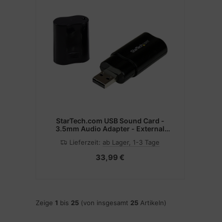
StarTech.com USB Sound Card -
3.5mm Audio Adapter - External
Sound Card - Black - External Sound
Lieferzeit:
ab Lager, 1-3 Tage
Card (ICUSBAUDIOB)
33,99 €
Zeige
1
bis
25
(von insgesamt
25
Artikeln)