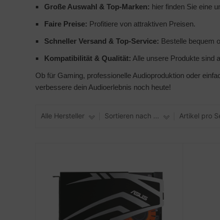
Große Auswahl & Top-Marken:
hier finden Sie eine 
to & Video
hler
nstige Netzwerkgeräte
ner
schen & Tragebehältnisse
sche Tinten Minen
Faire Preise:
Profitiere von attraktiven Preisen.
ndhelds und Navigation
ufwerke CD/DVD/BluRay
behör Drucker
SB Hub
Schneller Versand & Top-Service:
Bestelle bequem on
Kompatibilität & Qualität:
Alle unsere Produkte sind au
-Server
inboards
ebcams
Ob für Gaming, professionelle Audioproduktion oder einf
 Zubehör
tzteile
behör CD-/DVD-Rohlinge
verbessere dein Audioerlebnis noch heute!
anner Zubehör
tzwerkadapter / Schnittstellen
behör divers
Alle Hersteller
Sortieren nach ...
Artikel pro S
blet Zubehör
ozessoren
behör Mobiltelefone
D & Festplatten
splayzubehör
behör Mainboards
behör Modding