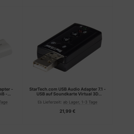
pter -
StarTech.com USB Audio Adapter 7.1 -
iß -
USB auf Soundkarte Virtual 3D
ker)
Soundeffekt 7.1 - Soundcard mit USB
 Tage
Lieferzeit:
ab Lager, 1-3 Tage
(Stecker)
21,99 €