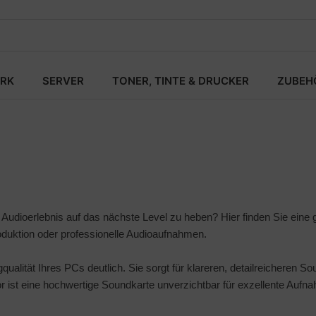
RK
SERVER
TONER, TINTE & DRUCKER
ZUBEH
udioerlebnis auf das nächste Level zu heben? Hier finden Sie eine g
duktion oder professionelle Audioaufnahmen.
qualität Ihres PCs deutlich. Sie sorgt für klareren, detailreicheren 
r ist eine hochwertige Soundkarte unverzichtbar für exzellente Aufn