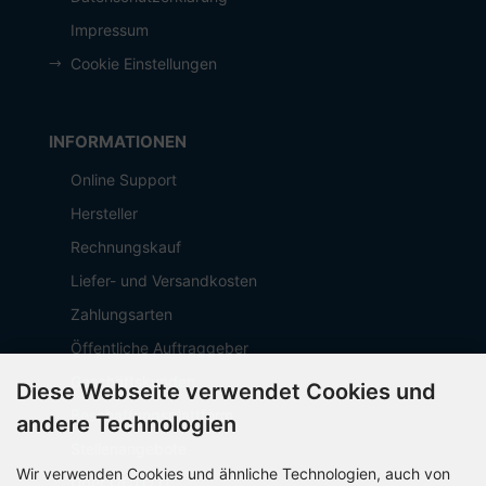
Impressum
Cookie Einstellungen
INFORMATIONEN
Online Support
Hersteller
Rechnungskauf
Liefer- und Versandkosten
Zahlungsarten
Öffentliche Auftraggeber
Geschäftskunden
Diese Webseite verwendet Cookies und
Beschaffungsplattform
andere Technologien
Stellenangebote
Wir verwenden Cookies und ähnliche Technologien, auch von
Über OCTO IT