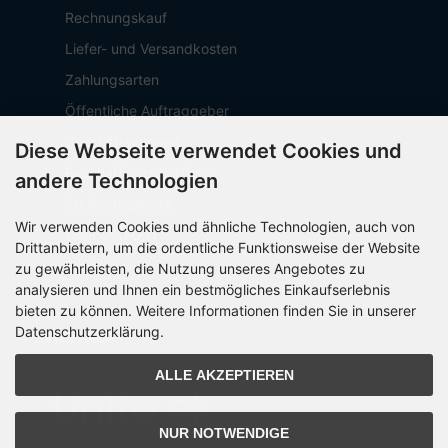
Rechnungskauf
Liefer- und Versandkosten
Zahlungsarten
Öffentliche Auftraggeber
Geschäftskunden
Diese Webseite verwendet Cookies und
Beschaffungsplattform
andere Technologien
Stellenangebote
Wir verwenden Cookies und ähnliche Technologien, auch von
Über OCTO IT
Drittanbietern, um die ordentliche Funktionsweise der Website
Sitemap
zu gewährleisten, die Nutzung unseres Angebotes zu
analysieren und Ihnen ein bestmögliches Einkaufserlebnis
bieten zu können. Weitere Informationen finden Sie in unserer
Datenschutzerklärung.
PARTNER
ALLE AKZEPTIEREN
NUR NOTWENDIGE