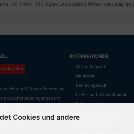
aße 140 71034 Böblingen Deutschland firmen.kunden@hp.
R...
INFORMATIONEN
Online Support
g widerrufen
Hersteller
Rechnungskauf
fsbelehrung & Widerrufsformular
Liefer- und Versandkosten
ine Geschäftsbedingungen mit
Zahlungsarten
informationen
Öffentliche Auftraggeber
 zur Entsorgung von Altbatterien
det Cookies und andere
Geschäftskunden
hutzerklärung
Beschaffungsplattform
sum