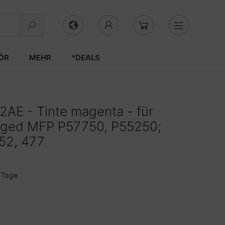
ÖR
MEHR
*DEALS
AE - Tinte magenta - für
ged MFP P57750, P55250;
52, 477
3 Tage