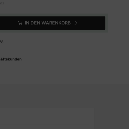
ten
IN DEN WARENKORB
78
häftskunden