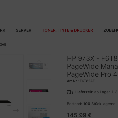
RK
SERVER
TONER, TINTE & DRUCKER
ZUBEH
2AE
HP 973X - F6T82
PageWide Mana
PageWide Pro 4
Art.Nr.:
F6T82AE
Lieferzeit:
ab Lager, 1-
Bestand:
100
Stück lagernd
145,99 €