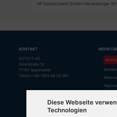
HP Deutschland GmbH Herrenberger Str
KONTAKT
MEHR ÜBE
OCTO IT AG
Vertra
Güterstraße 10
Kontakt
77767 Appenweier
Telefon +49 7805 99 56 281
Widerru
Allgeme
Kunden
Hinweis
Diese Webseite verwen
Datensc
Technologien
Impres