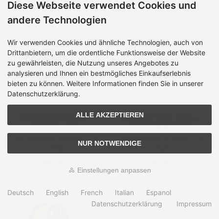
Diese Webseite verwendet Cookies und
andere Technologien
Wir verwenden Cookies und ähnliche Technologien, auch von
Drittanbietern, um die ordentliche Funktionsweise der Website
zu gewährleisten, die Nutzung unseres Angebotes zu
analysieren und Ihnen ein bestmögliches Einkaufserlebnis
bieten zu können. Weitere Informationen finden Sie in unserer
Datenschutzerklärung.
ALLE AKZEPTIEREN
MakerBot MP06997 - 1
MakerBot Weiß - 650 g -
Stück(e) - 900 g
ASA-Filament (3D)
Lieferzeit:
ab Lager, 1-3
Lieferzeit:
ab Lager, 1-3
NUR NOTWENDIGE
Tage
Tage
101,99 €
105,99 €
Einstellungen anpassen
Deutsch
English
French
Italian
Espanol
Datenschutzerklärung
Impressum