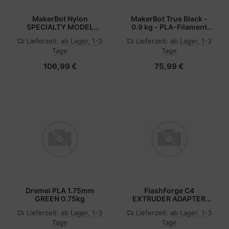
MakerBot Nylon
MakerBot True Black -
SPECIALTY MODEL
0.9 kg - PLA-Filament
MATERIAL BLAC
(3D)
Lieferzeit:
ab Lager, 1-3
Lieferzeit:
ab Lager, 1-3
Tage
Tage
106,99 €
75,99 €
Dremel PLA 1.75mm
FlashForge C4
GREEN 0.75kg
EXTRUDER ADAPTER
CABLE ASSEMBLY L+R
Lieferzeit:
ab Lager, 1-3
Lieferzeit:
ab Lager, 1-3
FLASHFORGE 3D
Tage
Tage
ZUBEHOER