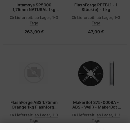
Intamsys SP5000
FlashForge PETBL1 - 1
1,75mm NATURAL 1kg
Stück(e) - 1 kg
FOR PEEK INTAMSYS 3D
Lieferzeit:
ab Lager, 1-3
Lieferzeit:
ab Lager, 1-3
FILAMENT
Tage
Tage
263,99 €
47,99 €
FlashForge ABS 1.75mm
MakerBot 375-0008A -
Orange 1kg Flashforge
ABS - Weiß - MakerBot -
3D Filament
Tough Smart Extruder+ -
Lieferzeit:
ab Lager, 1-3
Lieferzeit:
ab Lager, 1-3
160 °C - 150 °C
Tage
Tage
40,00 €
106,99 €