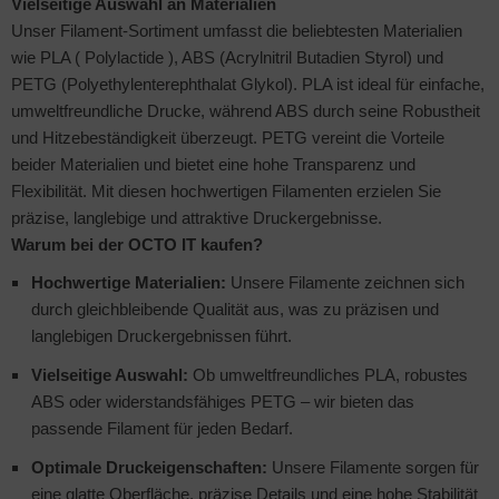
Vielseitige Auswahl an Materialien
Unser Filament-Sortiment umfasst die beliebtesten Materialien
to & Video
hler
nstige Netzwerkgeräte
schen & Tragebehältnisse
sche Tinten Minen
wie PLA ( Polylactide ), ABS (Acrylnitril Butadien Styrol) und
PETG (Polyethylenterephthalat Glykol). PLA ist ideal für einfache,
ndhelds und Navigation
ufwerke CD/DVD/BluRay
SB Hub
umweltfreundliche Drucke, während ABS durch seine Robustheit
-Server
inboards
ebcams
und Hitzebeständigkeit überzeugt. PETG vereint die Vorteile
beider Materialien und bietet eine hohe Transparenz und
 Zubehör
tzteile
behör CD-/DVD-Rohlinge
Flexibilität. Mit diesen hochwertigen Filamenten erzielen Sie
präzise, langlebige und attraktive Druckergebnisse.
anner Zubehör
tzwerkadapter / Schnittstellen
behör divers
Warum bei der OCTO IT kaufen?
Hochwertige Materialien:
Unsere Filamente zeichnen sich
blet Zubehör
ozessoren
durch gleichbleibende Qualität aus, was zu präzisen und
langlebigen Druckergebnissen führt.
behör Mobiltelefone
D & Festplatten
Vielseitige Auswahl:
Ob umweltfreundliches PLA, robustes
splayzubehör
behör Mainboards
ABS oder widerstandsfähiges PETG – wir bieten das
passende Filament für jeden Bedarf.
behör Modding
Optimale Druckeigenschaften:
Unsere Filamente sorgen für
eine glatte Oberfläche, präzise Details und eine hohe Stabilität