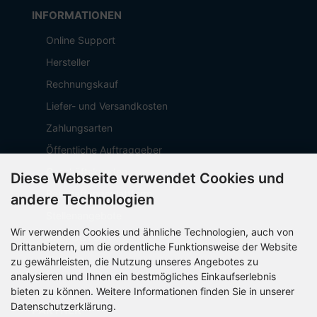
INFORMATIONEN
Online Support
Hersteller
Rechnungskauf
Liefer- und Versandkosten
Zahlungsarten
Öffentliche Auftraggeber
Geschäftskunden
Diese Webseite verwendet Cookies und
Beschaffungsplattform
andere Technologien
Stellenangebote
Wir verwenden Cookies und ähnliche Technologien, auch von
Über OCTO IT
Drittanbietern, um die ordentliche Funktionsweise der Website
Sitemap
zu gewährleisten, die Nutzung unseres Angebotes zu
analysieren und Ihnen ein bestmögliches Einkaufserlebnis
bieten zu können. Weitere Informationen finden Sie in unserer
Datenschutzerklärung.
PARTNER