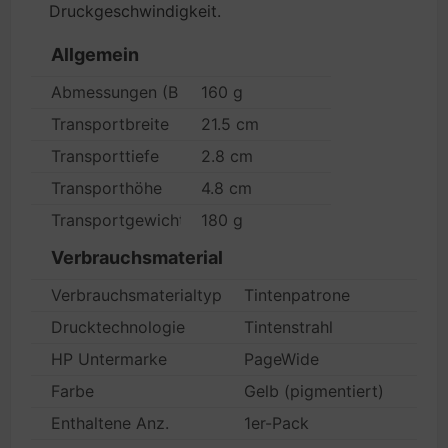
Druckgeschwindigkeit.
Allgemein
Abmessungen (B x T x H)/Gewicht
160 g
Transportbreite
21.5 cm
Transporttiefe
2.8 cm
Transporthöhe
4.8 cm
Transportgewicht
180 g
Verbrauchsmaterial
Verbrauchsmaterialtyp
Tintenpatrone
Drucktechnologie
Tintenstrahl
HP Untermarke
PageWide
Farbe
Gelb (pigmentiert)
Enthaltene Anz.
1er-Pack