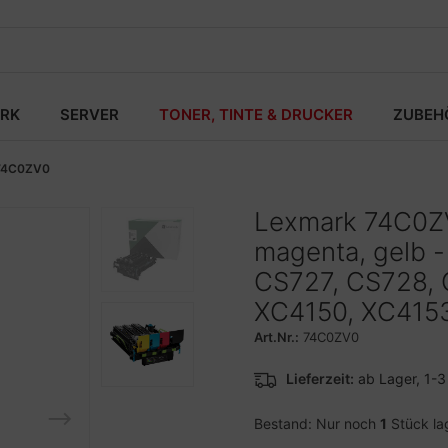
RK
SERVER
TONER, TINTE & DRUCKER
ZUBEH
74C0ZV0
Lexmark 74C0ZV
magenta, gelb -
CS727, CS728, 
XC4150, XC415
Art.Nr.:
74C0ZV0
Lieferzeit:
ab Lager, 1-
Bestand: Nur noch
1
Stück la