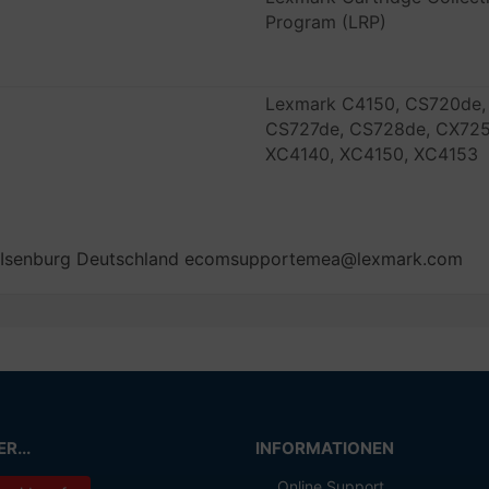
Program (LRP)
Lexmark C4150, CS720de,
CS727de, CS728de, CX725
XC4140, XC4150, XC4153
-Isenburg Deutschland ecomsupportemea@lexmark.com
R...
INFORMATIONEN
Online Support