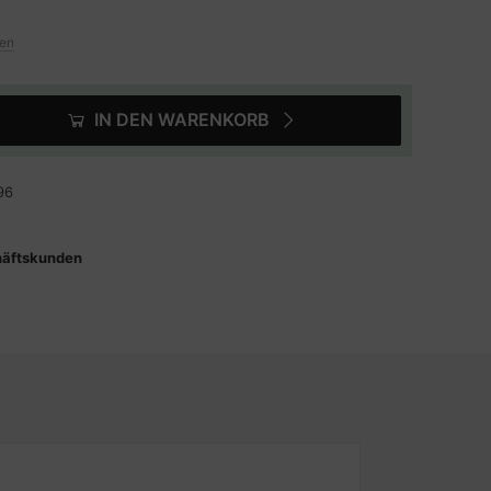
ten
IN DEN WARENKORB
96
häftskunden