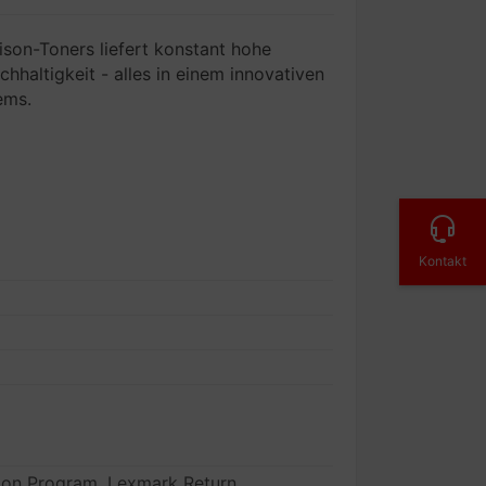
ison-Toners liefert konstant hohe
hhaltigkeit - alles in einem innovativen
ems.
Kontakt
ion Program, Lexmark Return