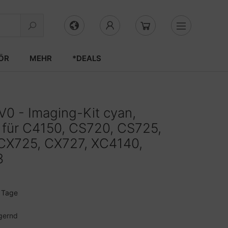
ÖR
MEHR
*DEALS
0 - Imaging-Kit cyan,
 für C4150, CS720, CS725,
CX725, CX727, XC4140,
3
3 Tage
gernd