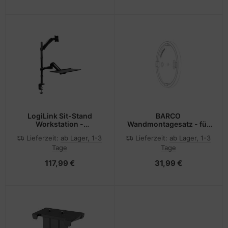
LogiLink Sit-Stand
BARCO
Workstation -
Wandmontagesatz - für
Befestigungskit für
ClickShare CX-20
Lieferzeit:
ab Lager, 1-3
Lieferzeit:
ab Lager, 1-3
Monitor / Tastatur
Tage
Tage
(einstellbarer Arm)
117,99 €
31,99 €