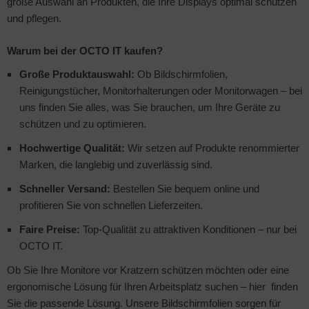
große Auswahl an Produkten, die Ihre Displays optimal schützen
pier, Folien, Etiketten
und pflegen.
hler
nstige Netzwerkgeräte
schen & Tragebehältnisse
sche Tinten Minen
ner
Warum bei der OCTO IT kaufen?
ufwerke CD/DVD/BluRay
SB Hub
behör Drucker
Große Produktauswahl:
Ob Bildschirmfolien,
inboards
ebcams
Reinigungstücher, Monitorhalterungen oder Monitorwagen – bei
uns finden Sie alles, was Sie brauchen, um Ihre Geräte zu
tzteile
behör CD-/DVD-Rohlinge
schützen und zu optimieren.
tzwerkadapter / Schnittstellen
behör divers
Hochwertige Qualität:
Wir setzen auf Produkte renommierter
Marken, die langlebig und zuverlässig sind.
ozessoren
Schneller Versand:
Bestellen Sie bequem online und
profitieren Sie von schnellen Lieferzeiten.
D & Festplatten
Faire Preise:
Top-Qualität zu attraktiven Konditionen – nur bei
behör Mainboards
OCTO IT.
Ob Sie Ihre Monitore vor Kratzern schützen möchten oder eine
behör Modding
ergonomische Lösung für Ihren Arbeitsplatz suchen – hier finden
Sie die passende Lösung. Unsere Bildschirmfolien sorgen für