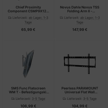
Chief Proximity
Novus Dahle Novus TSS
Component CSMP9X12 -
Folding Arm II -
Montagekomponente
Befestigungskit
Lieferzeit:
ab Lager, 1-3
Lieferzeit:
ab Lager, 1-3
(Befestigungselement)
(Gelenkarm)
Tage
Tage
65,99 €
147,99 €
SMS Func Flatscreen
Peerless PARAMOUNT
WM T - Befestigungskit
Universal Flat Wall
(Wandbefestigung)
Mount PF650 -
Lieferzeit:
3-5 Tage
Lieferzeit:
3-5 Tage
Befestigungskit
(Wandplatte, Adapter für
106,99 €
104,99 €
Halterung)