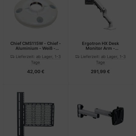
Chief CMS115W - Chief -
Ergotron HX Desk
Aluminium - Weiß -
Monitor Arm -
226,8 kg - 165 mm - 165
Befestigungskit
Lieferzeit:
ab Lager, 1-3
Lieferzeit:
ab Lager, 1-3
mm
(Gelenkarm,
Tage
Tage
Spannbefestigung für
Tisch,
42,00 €
291,99 €
Tischplattenbohrung,
Pivot, Befestigungsteile,
Verlängerungsteil)