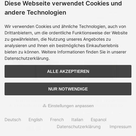
Diese Webseite verwendet Cookies und
by-Side Arm -
Montagekomponente
Befestigungskit
(Deckenlasche)
andere Technologien
Lieferzeit:
ab Lager, 1-3
Lieferzeit:
ab Lager, 1-3
(Spannbefestigung für
Tage
Tage
Tisch,
Tischplattenbohrung,
Wir verwenden Cookies und ähnliche Technologien, auch von
352,99 €
71,00 €
Stange, 2 Gelenkarme, T-
Halterung)
Drittanbietern, um die ordentliche Funktionsweise der Website
zu gewährleisten, die Nutzung unseres Angebotes zu
analysieren und Ihnen ein bestmögliches Einkaufserlebnis
bieten zu können. Weitere Informationen finden Sie in unserer
Datenschutzerklärung.
ALLE AKZEPTIEREN
NUR NOTWENDIGE
StarTech.com Dual-
2-power 15.6 1920x1080
Monitor-Arm Halterung -
FHD IPS Matte Lenovo
Einstellungen anpassen
Für bis zu 27-Zoll-
ThinkPad L15 Gen 3 21C8
Lieferzeit:
ab Lager, 1-3
Lieferzeit:
3-5 Tage
Monitore - Flaches
Deutsch
English
French
Italian
Espanol
Tage
Design - Tischhalterung
101,00 €
oder Tüllenloch-
Datenschutzerklärung
Impressum
132,99 €
Monitorhalterung -
Aufstellung - für 2