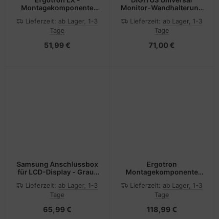
Montagekomponente
Monitor-Wandhalterung
(Abschlusskappe, 9 Zoll
mit Gasdruckfeder und
Lieferzeit:
ab Lager, 1-3
Lieferzeit:
ab Lager, 1-3
Verlängerungsarm)
Schwenkarm
Tage
Tage
51,99 €
71,00 €
Samsung Anschlussbox
Ergotron
für LCD-Display - Grau-
Montagekomponente
Weiß
(Kanalabdeckung,
Lieferzeit:
ab Lager, 1-3
Lieferzeit:
ab Lager, 1-3
Wandschiene 34")
Tage
Tage
65,99 €
118,99 €