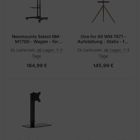
Neomounts Select NM-
One for All WM 7471 -
M1700 - Wagen - für
Aufstellung - Stativ - für
LCD-Display - Schwarz -
Flachbildschirm -
Lieferzeit:
ab Lager, 1-3
Lieferzeit:
ab Lager, 1-3
Bildschirmgröße: 81.3-
handgearbeitetes Holz -
Tage
Tage
190.5 cm (32"-75")
Nußbaum, gunmetal-
grau - Bildschirmgröße:
184,99 €
145,99 €
81-165 cm (32"-65")