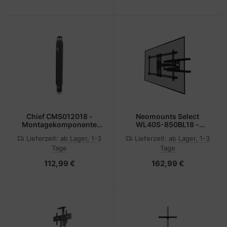
Bildschirmgröße: 106.7-
190.5 cm (42"-75")
Chief CMS012018 -
Neomounts Select
Montagekomponente
WL40S-850BL18 -
(Erweiterungsständer)
Befestigungskit
Lieferzeit:
ab Lager, 1-3
Lieferzeit:
ab Lager, 1-3
(Kabelabdeckung,
Tage
Tage
Wandplatte, Adapter für
Halterung, VESA-Platte,
112,99 €
162,99 €
Zierabdeckung)