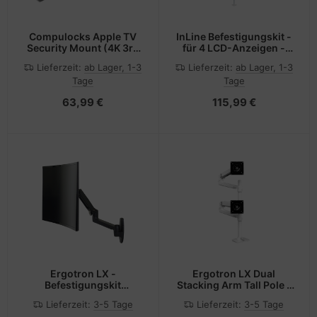
Compulocks Apple TV
InLine Befestigungskit -
Security Mount (4K 3rd
für 4 LCD-Anzeigen -
Gen) (2022)
Kunststoff, Aluminium,
Lieferzeit:
ab Lager, 1-3
Lieferzeit:
ab Lager, 1-3
Stahl - Fine Texture Gray
Tage
Tage
- Bildschirmgröße: 43.2-
81.3 cm (17"-32")
63,99 €
115,99 €
Ergotron LX -
Ergotron LX Dual
Befestigungskit
Stacking Arm Tall Pole -
(Gelenkarm,
Befestigungskit - für 2
Lieferzeit:
3-5 Tage
Lieferzeit:
3-5 Tage
Erweiterungsadapter,
LCD-Displays -