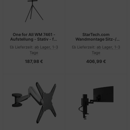
One for All WM 7461 -
StarTech.com
Aufstellung - Stativ - für
Wandmontage Sitz-/
LCD-Display - full metal -
Steh Workstation - 1
Lieferzeit:
ab Lager, 1-3
Lieferzeit:
ab Lager, 1-3
Metall - Titanium Gray -
Monitor bis zu 24 - VESA
Tage
Tage
Bildschirmgröße: 81-165
- Höhenverstellbarer
cm (32"-65")
Ergonomischer
187,98 €
406,99 €
Schreibtisch -
Befestigungskit
(Wandplatte, Spalte,
Tastatur-Tablett,
Monitorarm)