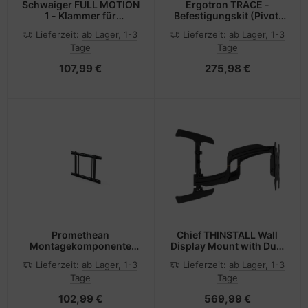
Schwaiger FULL MOTION
Ergotron TRACE -
1 - Klammer für
Befestigungskit (Pivot,
Flachbildschirm
Basis, VESA-
Lieferzeit:
ab Lager, 1-3
Lieferzeit:
ab Lager, 1-3
Abstandshalter,
Tage
Tage
Hubsäule,
Verlängerungsarm, 2-
107,99 €
275,98 €
teilige Tischklemme) -
Patentierte Constant
Force Technologie - für
LCD-Display -
mattschwarz -
Bildschirmgröße: 54.6-
96.5 cm (21.5-38")
Promethean
Chief THINSTALL Wall
Montagekomponente
Display Mount with Dual
(Wandmontagehalterung)
Swing - For monitors 42-
Lieferzeit:
ab Lager, 1-3
Lieferzeit:
ab Lager, 1-3
75" - Klammer - full-
Tage
Tage
motion - für
Flachbildschirm -
102,99 €
569,99 €
Schwarz -