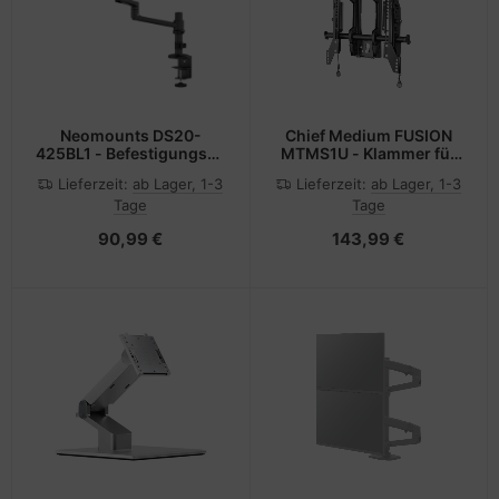
Neomounts DS20-
Chief Medium FUSION
425BL1 - Befestigungskit
MTMS1U - Klammer für
(Gelenkarm)
Flachbildschirm -
Lieferzeit:
ab Lager, 1-3
Lieferzeit:
ab Lager, 1-3
Schwarz -
Tage
Tage
Bildschirmgröße: 81.3-
119.4 cm (32"-47")
90,99 €
143,99 €