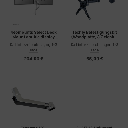
Neomounts Select Desk
Techly Befestigungskit
Mount double display
(Wandplatte, 3 Gelenke,
crossbar topfix clamp
Halterung für Display) -
Lieferzeit:
ab Lager, 1-3
Lieferzeit:
ab Lager, 1-3
für Flachbildschirm -
Tage
Tage
Aluminium - Schwarz -
Bildschirmgröße: 33-94
294,99 €
65,99 €
cm (13"-37")
Ergotron LX -
DIGITUS Universal