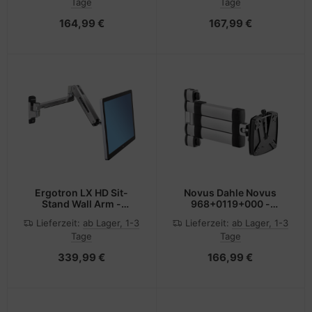
Tage
Tage
Adapterplatte,
Schwarz -
Stangenbefestigung)
Bildschirmgröße: 43.2-
164,99 €
167,99 €
81.3 cm (17"-32")
Ergotron LX HD Sit-
Novus Dahle Novus
Stand Wall Arm -
968+0119+000 -
Befestigungskit
Flachbildschirm-
Lieferzeit:
ab Lager, 1-3
Lieferzeit:
ab Lager, 1-3
(Erweiterungsadapter,
Montagearm - Anthrazit
Tage
Tage
VESA-Adapter, Steh-
- Silber - Aluminium - 10
Sitz-Arm,
kg - 75 x 75,100 x 100
339,99 €
166,99 €
Wandhalterung)
mm - 31,4 cm