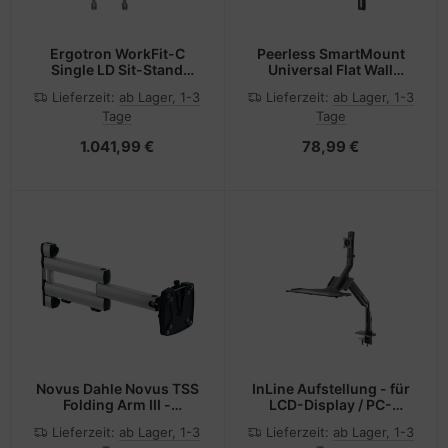
Ergotron WorkFit-C
Peerless SmartMount
Single LD Sit-Stand
Universal Flat Wall
Workstation - Wagen -
Mount SF650P -
Lieferzeit:
ab Lager, 1-3
Lieferzeit:
ab Lager, 1-3
für LCD-Display / PC-
Befestigungskit
Tage
Tage
Ausrüstung - Grau -
(Wandplatte, tiefe
Bildschirmgröße: bis zu
Halterung)
1.041,99 €
78,99 €
76,2 cm (bis zu 30 Zoll)
Novus Dahle Novus TSS
InLine Aufstellung - für
Folding Arm III -
LCD-Display / PC-
Befestigungskit
Ausrüstung - Kunststoff,
Lieferzeit:
ab Lager, 1-3
Lieferzeit:
ab Lager, 1-3
(Gelenkarm,
Aluminium, Stahl -