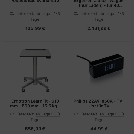
Pospole Basisvariante 3
Ergotron Zip40 - Wagen
(nur Laden) - für 40
Tablets / Notebooks -
Lieferzeit:
ab Lager, 1-3
Lieferzeit:
ab Lager, 1-3
Bildschirmgröße: bis zu
Tage
Tage
39,6 cm (bis zu 15,6 Zoll)
135,99 €
2.431,99 €
Ergotron LearnFit - 610
Philips 22AV1860A - TV-
mm - 560 mm - 15,5 kg -
Uhr für TV
750 mm - 660 mm - 350
Lieferzeit:
ab Lager, 1-3
Lieferzeit:
ab Lager, 1-3
mm
Tage
Tage
656,99 €
44,99 €