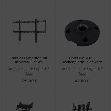
Peerless SmartMount
Chief CMS115 -
Universal Flat Wall
Deckenplatte - Schwarz
Mount SF680P -
Lieferzeit:
ab Lager, 1-3
Lieferzeit:
ab Lager, 1-3
Befestigungskit
Tage
Tage
(Wandplatte, Adapter für
Halterung)
179,99 €
42,00 €