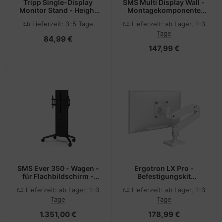
Tripp Single-Display
SMS Multi Display Wall -
Monitor Stand - Height
Montagekomponente
Adjustable, 17" to 27"
(Wandmontage)
Lieferzeit:
3-5 Tage
Lieferzeit:
ab Lager, 1-3
Monitors -
Tage
Befestigungskit - für
84,99 €
Monitor - Stahl -
147,99 €
Schwarz -
Bildschirmgröße: 43.2-
68.6 cm (17"-27")
SMS Ever 350 - Wagen -
Ergotron LX Pro -
für Flachbildschirm -
Befestigungskit
Aluminium - Dark, Clean
(Monitorarm) - für LCD-
Lieferzeit:
ab Lager, 1-3
Lieferzeit:
ab Lager, 1-3
- Bildschirmgröße: up to
Display - Aluminium -
Tage
Tage
218 cm (up to 86")
weiß - Bildschirmgröße:
bis zu 86,4 cm (bis zu 34
1.351,00 €
178,99 €
Zoll)