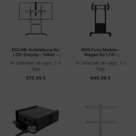
ROLINE Aufstellung für
SMS Func Mobile -
LCD-Display - Silber -
Wagen für LCD-
Bildschirmgröße: 152.4-
Display/Notebook -
Lieferzeit:
ab Lager, 1-3
Lieferzeit:
ab Lager, 1-3
254 cm (60"-100")
Schwarz -
Tage
Tage
Bildschirmgröße: von
116,8 cm (ab 46")
375,99 €
840,98 €