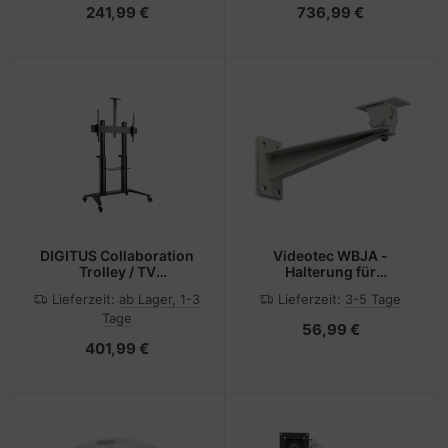
Wandhalterung) - für
Aluminium - weiß -
241,99 €
736,99 €
LCD-Display -
Bildschirmgröße: bis zu
mattschwarz -
101,6 cm (bis zu 40 Zoll)
Bildschirmgröße: bis zu
86,4 cm (bis zu 34 Zoll)
DIGITUS Collaboration
Videotec WBJA -
Trolley / TV
Halterung für
Präsentationswagen
Kameramontage -
Lieferzeit:
ab Lager, 1-3
Lieferzeit:
3-5 Tage
geeignet für
Tage
Wandmontage
56,99 €
401,99 €