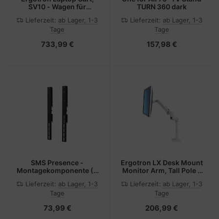
SV10 - Wagen für
TURN 360 dark
Notebook - medizinisch
Lieferzeit:
ab Lager, 1-3
Lieferzeit:
ab Lager, 1-3
- Metall - weiß,
Tage
Tage
Aluminium -
Bildschirmgröße: bis zu
733,99 €
157,98 €
43,2 cm (bis zu 17")
SMS Presence -
Ergotron LX Desk Mount
Montagekomponente (2
Monitor Arm, Tall Pole -
Montagehalterungen)
Befestigungskit
Lieferzeit:
ab Lager, 1-3
Lieferzeit:
ab Lager, 1-3
für flat panel - anthrazit -
(Gelenkarm)
Tage
Tage
Bildschirmgröße: von
139,7 cm (ab 55 Zoll)
73,99 €
206,99 €