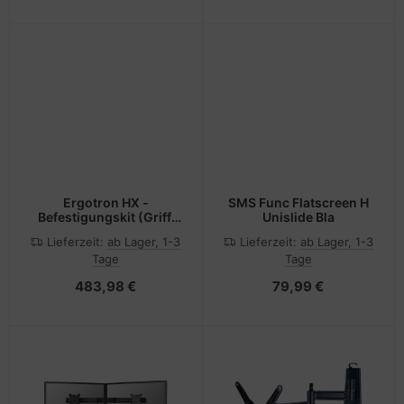
Ergotron HX -
SMS Func Flatscreen H
Befestigungskit (Griff,
Unislide Bla
Gelenkarm,
Lieferzeit:
ab Lager, 1-3
Lieferzeit:
ab Lager, 1-3
Spannbefestigung für
Tage
Tage
Tisch,
Tischplattenbohrung, 2
483,98 €
79,99 €
Drehgelenke,
Befestigungsteile,
Verlängerungsteil,
Scharnierbogen) - für 2
Monitore - mattschwarz
- Bildschirmgröße: bis
zu 81,3 cm (bis zu 32
Zoll)