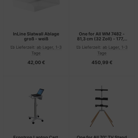
InLine Slatwall Ablage
One for All WM 7482 -
groß - weiß
81,3 cm (32 Zoll) - 177,8
cm (70 Zoll) - 50 kg -
Lieferzeit:
ab Lager, 1-3
Lieferzeit:
ab Lager, 1-3
200 x 100 mm - 400 x
Tage
Tage
400 mm - Grau - Holz
42,00 €
450,99 €
Ergotron Laptop Cart,
One for All 70" TV Stand