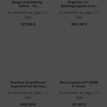
Alogic Aufstellung -
Ergotron LX -
faltbar - für
Befestigungskit (hohe
Flachbildschirm -
Säule, Doppelarm) - für 2
Lieferzeit:
ab Lager, 1-3
Lieferzeit:
ab Lager, 1-3
Bildschirmgröße: 68.6
LCD-Displays -
Tage
Tage
cm (27")
mattschwarz -
Bildschirmgröße: bis zu
227,99 €
364,98 €
101,6 cm (bis zu 40 Zoll)
Peerless SmartMount
Nexmosphere XT-B4N6
Supreme Full Service
X-Touch
Video Wall Mount with
Lieferzeit:
ab Lager, 1-3
Lieferzeit:
ab Lager, 1-3
Quick Release - Klammer
Tage
Tage
- für Videoleinwand -
Schwarz -
420,99 €
43,99 €
Bildschirmgröße: 116.8-