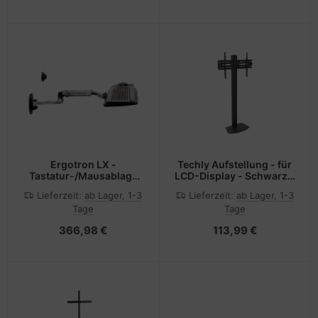
152.4 cm (46"-60")
Ergotron LX -
Techly Aufstellung - für
Tastatur-/Mausablage
LCD-Display - Schwarz -
mit Stützarmhalterung
Bildschirmgröße: 81.3-
Lieferzeit:
ab Lager, 1-3
Lieferzeit:
ab Lager, 1-3
139.7 cm (32"-55")
Tage
Tage
366,98 €
113,99 €