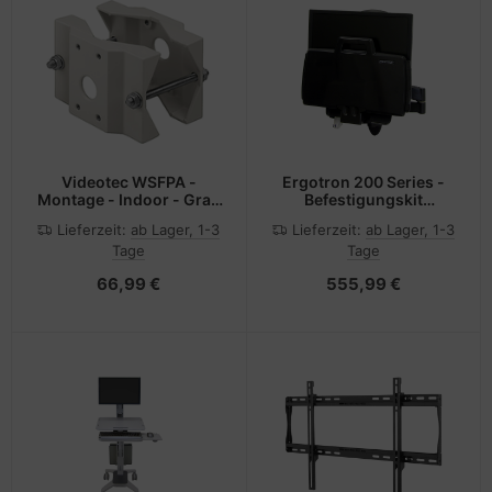
Videotec WSFPA -
Ergotron 200 Series -
Montage - Indoor - Grau
Befestigungskit
- Aluminium - 30 kg
(Gelenkarm, Barcode-
Lieferzeit:
ab Lager, 1-3
Lieferzeit:
ab Lager, 1-3
Scanner-Halter,
Tage
Tage
Tastaturablage mit
linker/rechter
66,99 €
555,99 €
Mausablage) - für LCD-
Display / PC-Ausrüstung
- Stahl - Schwarz -
Bildschirmgröße: bis zu
61 cm (bis zu 24 Zoll)