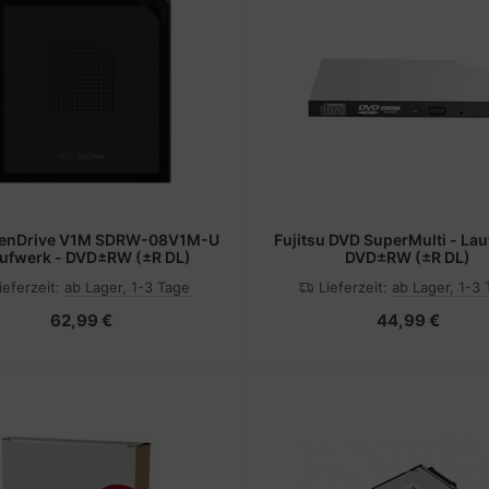
enDrive V1M SDRW-08V1M-U
Fujitsu DVD SuperMulti - Lau
aufwerk - DVD±RW (±R DL)
DVD±RW (±R DL)
ieferzeit:
ab Lager, 1-3 Tage
Lieferzeit:
ab Lager, 1-3
62,99 €
44,99 €