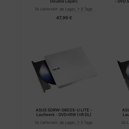
Double Layer)
- DVD S
E1-410 
Lieferzeit:
ab Lager, 1-3 Tage
422 - 
430 - 
47,99 €
ASUS SDRW-08D2S-U LITE -
AS
Laufwerk - DVD±RW (±R DL)
La
Lieferzeit:
ab Lager, 1-3 Tage
L