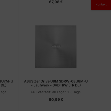
67,98 €
Kontakt
08U7M-U
ASUS ZenDrive U8M SDRW-08U8M-U
 DL)
- Laufwerk - DVD±RW (±R DL)
 Tage
Lieferzeit:
ab Lager, 1-3 Tage
60,99 €