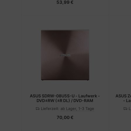
53,99 €
ASUS SDRW-08U5S-U - Laufwerk -
ASUS Z
DVD±RW (±R DL) / DVD-RAM
- L
Lieferzeit:
ab Lager, 1-3 Tage
L
70,00 €