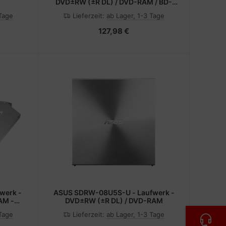
DVD±RW (±R DL) / DVD-RAM / BD-
ROM
 Tage
Lieferzeit:
ab Lager, 1-3 Tage
127,98 €
werk -
ASUS SDRW-08U5S-U - Laufwerk -
AM -
DVD±RW (±R DL) / DVD-RAM
n - 9,5
 Tage
Lieferzeit:
ab Lager, 1-3 Tage
e)