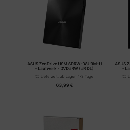
ASUS ZenDrive U9M SDRW-08U9M-U
ASUS Z
- Laufwerk - DVD±RW (±R DL)
- L
Lieferzeit:
ab Lager, 1-3 Tage
L
63,99 €