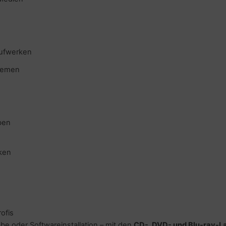
aufwerken
stemen
ben
ken
ofis
e oder Softwareinstallation – mit den
CD-, DVD- und Blu-ray-L