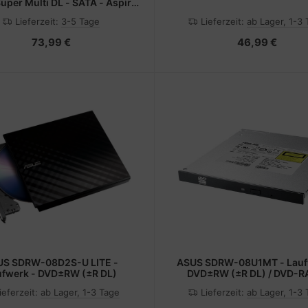
uper Multi DL - SATA - Aspire
- Aspire E1-410G - Aspire E1-
Lieferzeit:
3-5 Tage
Lieferzeit:
ab Lager, 1-3
Aspire E1-422G - Aspire E1-
Aspire E1-430G,... - 24x - 8x
73,99 €
46,99 €
US SDRW-08D2S-U LITE -
ASUS SDRW-08U1MT - Lauf
ufwerk - DVD±RW (±R DL)
DVD±RW (±R DL) / DVD-R
8x/8x/5x - Serial ATA - inter
ieferzeit:
ab Lager, 1-3 Tage
Lieferzeit:
ab Lager, 1-3
mm Höhe (9,5 mm Höh