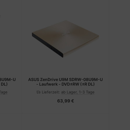
08U9M-U
ASUS ZenDrive U9M SDRW-08U9M-U
 DL)
- Laufwerk - DVD±RW (±R DL)
 Tage
Lieferzeit:
ab Lager, 1-3 Tage
63,99 €