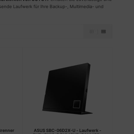
sende Laufwerk für Ihre Backup-, Multimedia- und
renner
ASUS SBC-06D2X-U - Laufwerk -