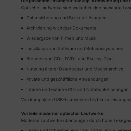
Die passende Lösung für Backup, Archivierung und 
Optische Laufwerke sind weiterhin eine bewährte Lösu
to & Video
nstige Netzwerkgeräte
ner
schen & Tragebehältnisse
sche Tinten Minen
Datensicherung und Backup-Lösungen
ndhelds und Navigation
behör Drucker
SB Hub
Archivierung wichtiger Dokumente
-Server
ebcams
Wiedergabe von Filmen und Musik
Installation von Software und Betriebssystemen
 Zubehör
behör CD-/DVD-Rohlinge
Brennen von CDs, DVDs und Blu-ray-Discs
anner Zubehör
behör divers
Nutzung älterer Datenträger und Medienarchive
blet Zubehör
Private und geschäftliche Anwendungen
behör Mobiltelefone
Interne und externe PC- und Notebook-Lösungen
Von kompakten USB-Laufwerken bis hin zu leistungsst
splayzubehör
Vorteile moderner optischer Laufwerke
Moderne Laufwerke überzeugen durch hohe Lesegeschwi
Lesen und Schreiben von CDs, DVDs und Blu-ray-