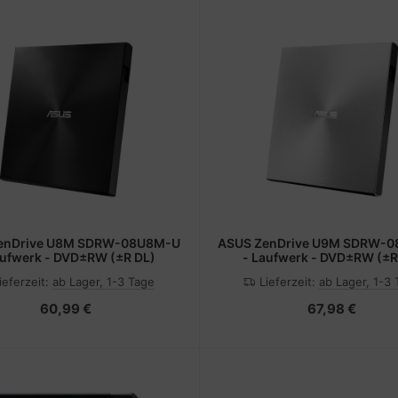
enDrive U8M SDRW-08U8M-U
ASUS ZenDrive U9M SDRW-
aufwerk - DVD±RW (±R DL)
- Laufwerk - DVD±RW (±R
ieferzeit:
ab Lager, 1-3 Tage
Lieferzeit:
ab Lager, 1-3
60,99 €
67,98 €