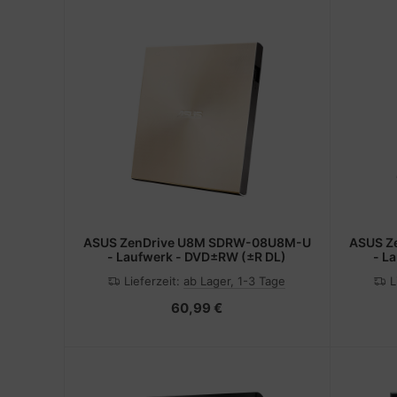
ASUS ZenDrive U8M SDRW-08U8M-U
ASUS Z
- Laufwerk - DVD±RW (±R DL)
- L
Lieferzeit:
ab Lager, 1-3 Tage
L
60,99 €