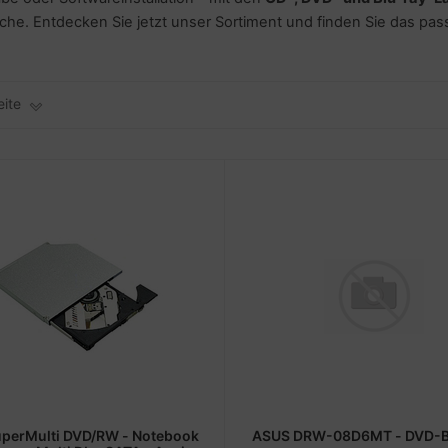
he. Entdecken Sie jetzt unser Sortiment und finden Sie das pas
eite
uperMulti DVD/RW - Notebook
ASUS DRW-08D6MT - DVD-B