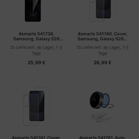
4smarts 541738,
4smarts 541740, Cover,
Samsung, Galaxy S26
Samsung, Galaxy S26+,
Ultra, Fallbeständig,
17 cm (6.7"), Transparent
Lieferzeit:
ab Lager, 1-3
Lieferzeit:
ab Lager, 1-3
Schlagfest,
Tage
Tage
Kratzresistent,
Transparent, 1 Stück(e)
25,99 €
26,99 €
4smarts 541741, Cover,
4smarts 541761, Auto,