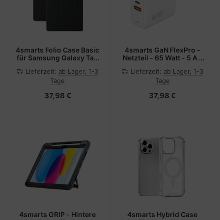
4smarts Folio Case Basic
4smarts GaN FlexPro -
für Samsung Galaxy Tab
Netzteil - 65 Watt - 5 A -
A9+
Apple 2.4A, Fast Charge,
Lieferzeit:
ab Lager, 1-3
Lieferzeit:
ab Lager, 1-3
Super Charge, Power
Tage
Tage
Delivery 3.1, Apple Fast
Charge, QC 4.0+ - 3
37,98 €
37,98 €
Ausgabeanschlussstellen
(24 pin USB-C, USB)
4smarts GRIP - Hintere
4smarts Hybrid Case