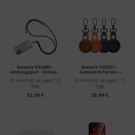
4smarts 540489 -
4smarts 540567 -
Umhängegurt - Schwarz
Gemischte Farben -
- Metall - Recycelbarer
Kunstleder (PU) - Metall
Lieferzeit:
ab Lager, 1-3
Lieferzeit:
ab Lager, 1-3
Kunststoff - Universal -
- 50 g - 4 Stück(e) - 95
Tage
Tage
Kunststoff - 1 Stück(e)
mm - 105 mm
32,99 €
29,99 €