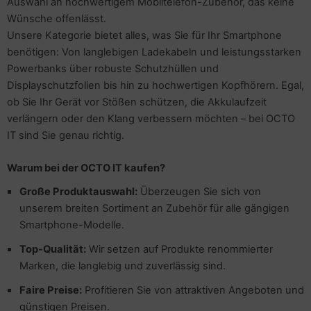
Auswahl an hochwertigem Mobiltelefon-Zubehör, das keine
pier, Folien, Etiketten
Wünsche offenlässt.
hler
nstige Netzwerkgeräte
schen & Tragebehältnisse
sche Tinten Minen
Unsere Kategorie bietet alles, was Sie für Ihr Smartphone
ner
benötigen: Von langlebigen Ladekabeln und leistungsstarken
ufwerke CD/DVD/BluRay
SB Hub
Powerbanks über robuste Schutzhüllen und
behör Drucker
Displayschutzfolien bis hin zu hochwertigen Kopfhörern. Egal,
inboards
ebcams
ob Sie Ihr Gerät vor Stößen schützen, die Akkulaufzeit
tzteile
behör CD-/DVD-Rohlinge
verlängern oder den Klang verbessern möchten – bei OCTO
IT sind Sie genau richtig.
tzwerkadapter / Schnittstellen
behör divers
Warum bei der OCTO IT kaufen?
ozessoren
Große Produktauswahl:
Überzeugen Sie sich von
unserem breiten Sortiment an Zubehör für alle gängigen
D & Festplatten
Smartphone-Modelle.
behör Mainboards
Top-Qualität:
Wir setzen auf Produkte renommierter
Marken, die langlebig und zuverlässig sind.
behör Modding
Faire Preise:
Profitieren Sie von attraktiven Angeboten und
günstigen Preisen.