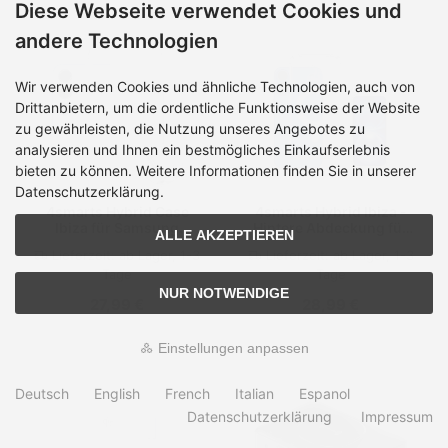
Diese Webseite verwendet Cookies und
andere Technologien
Wir verwenden Cookies und ähnliche Technologien, auch von
Drittanbietern, um die ordentliche Funktionsweise der Website
zu gewährleisten, die Nutzung unseres Angebotes zu
analysieren und Ihnen ein bestmögliches Einkaufserlebnis
bieten zu können. Weitere Informationen finden Sie in unserer
Datenschutzerklärung.
4smarts Hybrid Case
4smarts Hybrid Ibiza -
Ibiza für Samsung
Hintere Abdeckung für
ALLE AKZEPTIEREN
Galaxy A56
Mobiltelefon -
Lieferzeit:
ab Lager, 1-3
Lieferzeit:
ab Lager, 1-3
kompatibel mit MagSafe
Tage
Tage
- Polycarbonat (PC)
NUR NOTWENDIGE
27,99 €
28,99 €
Einstellungen anpassen
Deutsch
English
French
Italian
Espanol
Datenschutzerklärung
Impressum