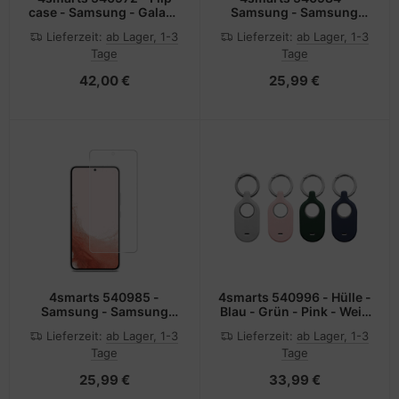
case - Samsung - Galaxy
Samsung - Samsung
S24 - 15,8 cm (6.2") -
Galaxy S24 - Kugelsicher
Lieferzeit:
ab Lager, 1-3
Lieferzeit:
ab Lager, 1-3
Schwarz
- Fallbeständig -
Tage
Tage
Schlagfest -
Kratzresistent -
42,00 €
25,99 €
Transparent - 1 Stück(e)
4smarts 540985 -
4smarts 540996 - Hülle -
Samsung - Samsung
Blau - Grün - Pink - Weiß
Galaxy S24+ -
- Samsung - Metall -
Lieferzeit:
ab Lager, 1-3
Lieferzeit:
ab Lager, 1-3
Kugelsicher -
Silikon - Stoßfest -
Tage
Tage
Fallbeständig -
Kratzresistent -
Schlagfest -
Schockresistent -
25,99 €
33,99 €
Kratzresistent -
Samsung Galaxy
Transparent - 1 Stück(e)
SmartTag2