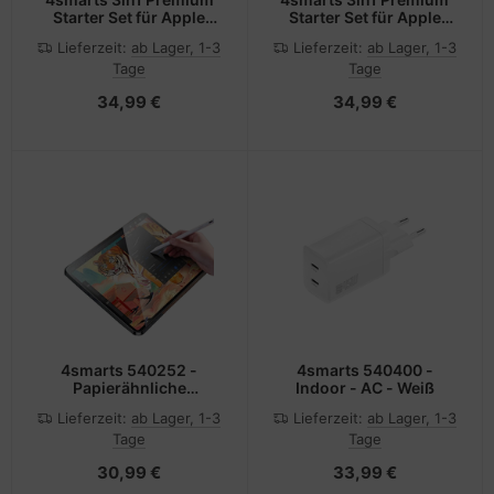
Starter Set für Apple
Starter Set für Apple
iPhone 16
iPhone 16 Pro
Lieferzeit:
ab Lager, 1-3
Lieferzeit:
ab Lager, 1-3
Tage
Tage
34,99 €
34,99 €
4smarts 540252 -
4smarts 540400 -
Papierähnliche
Indoor - AC - Weiß
Schutzfolie für den
Lieferzeit:
ab Lager, 1-3
Lieferzeit:
ab Lager, 1-3
Bildschirm - 27,7 cm
Tage
Tage
(10.9 Zoll) - Matt -
Polyethylenterephthalat
30,99 €
33,99 €
- 20 g - 1 Stück(e)