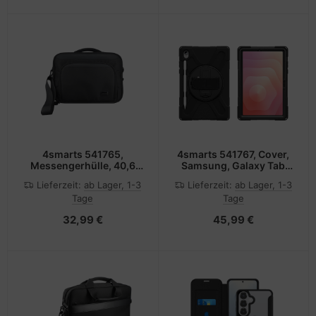
4smarts 541765,
4smarts 541767, Cover,
Messengerhülle, 40,6
Samsung, Galaxy Tab
cm (16"), Schultergurt,
S11, 27,9 cm (11")
Lieferzeit:
ab Lager, 1-3
Lieferzeit:
ab Lager, 1-3
550 g
Tage
Tage
32,99 €
45,99 €