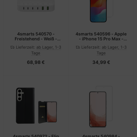
4smarts 540570 -
4smarts 540596 - Apple
Freistehend - Weiß -
- iPhone 15 Pro Max -
Kontakt - Tisch - 100 -
Kugelsicher -
Lieferzeit:
ab Lager, 1-3
Lieferzeit:
ab Lager, 1-3
240 V - 50/60 Hz
Kratzresistent -
Tage
Tage
Transparent - 1 Stück(e)
68,98 €
34,99 €
4smarts 540972 - Flip
4smarts 540984 -