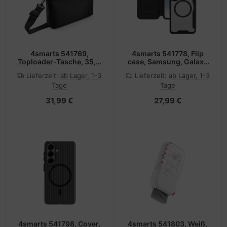
4smarts 541769,
4smarts 541778, Flip
Toploader-Tasche, 35,8
case, Samsung, Galaxy
cm (14.1"), Schultergurt,
S26, 16 cm (6.3"),
Lieferzeit:
ab Lager, 1-3
Lieferzeit:
ab Lager, 1-3
390 g
Schwarz, Transparent
Tage
Tage
31,99 €
27,99 €
4smarts 541798, Cover,
4smarts 541803, Weiß,