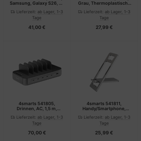
Samsung, Galaxy S26, 16
Grau, Thermoplastische
cm (6.3"), Transparent
Polyurethane (TPU),
Lieferzeit:
ab Lager, 1-3
Lieferzeit:
ab Lager, 1-3
Acrylnitril-Butadien-
Tage
Tage
Styrol (ABS), Sortiert,
113 mm, 65 mm, 27 mm
41,00 €
27,99 €
4smarts 541805,
4smarts 541811,
Drinnen, AC, 1,5 m,
Handy/Smartphone,
Schwarz
Passive Halterung,
Lieferzeit:
ab Lager, 1-3
Lieferzeit:
ab Lager, 1-3
Tisch/Bank, Silber
Tage
Tage
70,00 €
25,99 €