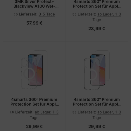
3MK Silver Protect+
4smarts 360° Premium
Blackview A100 Wet-
Protection Set für Apple
mounted Antimicrobial
iPhone 16
Lieferzeit:
3-5 Tage
Lieferzeit:
ab Lager, 1-3
Film
Tage
57,99 €
23,99 €
4smarts 360° Premium
4smarts 360° Premium
Protection Set für Apple
Protection Set für Apple
iPhone 16 Plus
iPhone 16 Pro
Lieferzeit:
ab Lager, 1-3
Lieferzeit:
ab Lager, 1-3
Tage
Tage
29,99 €
29,99 €