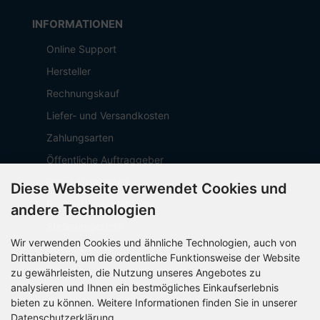
INFORMATIONEN
Online Support
Hersteller
Rechnungskauf
Liefer- und Versandkosten
Zahlungsarten
Öffentliche Auftraggeber
Geschäftskunden
Diese Webseite verwendet Cookies und
Beschaffungsplattform
andere Technologien
Stellenangebote
Wir verwenden Cookies und ähnliche Technologien, auch von
Über OCTO IT
Drittanbietern, um die ordentliche Funktionsweise der Website
Sitemap
zu gewährleisten, die Nutzung unseres Angebotes zu
analysieren und Ihnen ein bestmögliches Einkaufserlebnis
bieten zu können. Weitere Informationen finden Sie in unserer
Datenschutzerklärung.