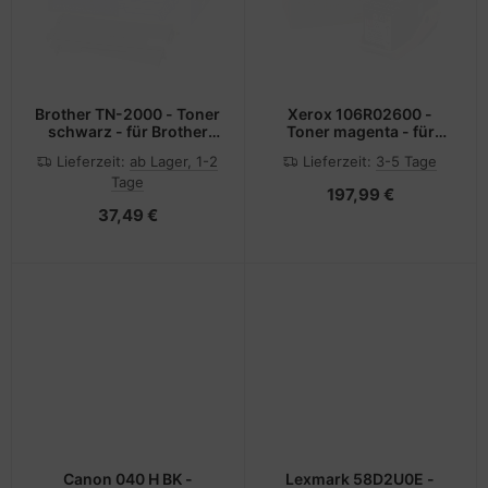
Brother TN-2000 - Toner
Xerox 106R02600 -
schwarz - für Brother
Toner magenta - für
DCP-7010, DCP-7010L,
Phaser 7100/NM,
Lieferzeit:
ab Lager, 1-2
Lieferzeit:
3-5 Tage
DCP-7025, MFC-7225n,
7100DN, 7100N,
Tage
MFC-7420, MFC-7820N;
7100V_DN, 7100V_NC
197,99 €
FAX-2820, 2825
37,49 €
Canon 040 H BK -
Lexmark 58D2U0E -