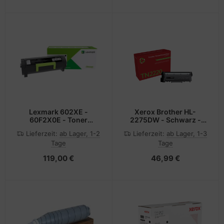
Lexmark 602XE -
Xerox Brother HL-
60F2X0E - Toner
2275DW - Schwarz -
schwarz - für Lexmark
kompatibel
Lieferzeit:
ab Lager, 1-2
Lieferzeit:
ab Lager, 1-3
MX510de, MX511de,
Tage
Tage
MX511dhe, MX511dte,
MX611de, MX611dhe
119,00 €
46,99 €