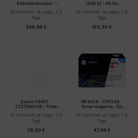
Etikettendrucker -
(230 V) - Kit für
Thermotransfer - Rolle
Fixiereinheit - für DCP-
Lieferzeit:
ab Lager, 1-3
Lieferzeit:
ab Lager, 1-3
(11,2 cm)
L5500 L5600 L5650
Tage
Tage
MFC-L5700 L5750
L5755 L5800 L5900
349,99 €
153,99 €
Epson T9451 -
HP 641A - C9723A -
C13T945140 - Tinte
Toner magenta - für
schwarz - für WorkForce
Color LaserJet 4600,
Lieferzeit:
ab Lager, 1-3
Lieferzeit:
ab Lager, 1-3
Pro WF-C5210DW, WF-
4610, 4650
Tage
Tage
C5290DW, WF-
C5710DWF, WF-
78,99 €
47,99 €
C5790DWF