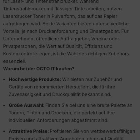
für Laser- und Tintenstrahldrucker. Während
Tintenstrahldrucker mit flüssiger Tinte arbeiten, nutzen
to & Video
hler
nstige Netzwerkgeräte
schen & Tragebehältnisse
sche Tinten Minen
Laserdrucker Toner in Pulverform, das auf das Papier
aufgetragen wird. Beide Varianten bieten unterschiedliche
ndhelds und Navigation
ufwerke CD/DVD/BluRay
SB Hub
Vorteile, je nach Druckanforderung und Einsatzgebiet. Für
Unternehmen, öffentliche Auftraggeber, Vereine oder
-Server
inboards
ebcams
Privatpersonen, die Wert auf Qualität, Effizienz und
 Zubehör
tzteile
behör CD-/DVD-Rohlinge
Kostenkontrolle legen, ist die Wahl des richtigen Zubehörs
essenziell.
anner Zubehör
tzwerkadapter / Schnittstellen
behör divers
Warum bei der OCTO IT kaufen?
H
ochwertige Produkte:
Wir bieten nur Zubehör und
blet Zubehör
ozessoren
Geräte von renommierten Herstellern, die für ihre
Zuverlässigkeit und Druckqualität bekannt sind.
behör Mobiltelefone
D & Festplatten
Große Auswahl:
Finden Sie bei uns eine breite Palette an
splayzubehör
behör Mainboards
Tonern, Tinten und Druckern, die perfekt auf Ihre
individuellen Anforderungen abgestimmt sind.
behör Modding
Attraktive Preise:
Profitieren Sie von wettbewerbsfähigen
Preisen und attraktiven Angeboten, ohne auf Qualität