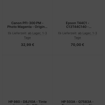
Canon PFI-300 PM -
Epson T44C1 -
Photo Magenta - Original
C13T44C140 -
- Tintenbehälter
SJIC36P(K) - Tinte
Lieferzeit:
ab Lager, 1-3
Lieferzeit:
ab Lager, 1-3
schwarz - für
Tage
Tage
ColorWorks CW-
C6000Ae, CW-C6000Pe,
32,99 €
70,00 €
CW-C6500Ae, CW-
C6500Pe
HP 980 - D8J10A - Tinte
HP 503A - Q7583A -