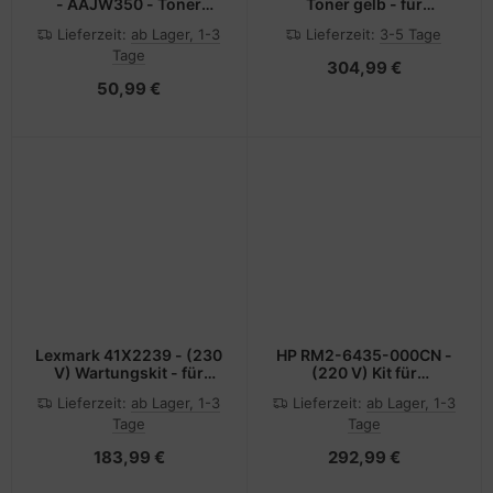
- AAJW350 - Toner
Toner gelb - für
magenta - für bizhub
VersaLink C8000V/DT,
Lieferzeit:
ab Lager, 1-3
Lieferzeit:
3-5 Tage
C3350i
C8000V/DTM
Tage
304,99 €
50,99 €
Lexmark 41X2239 - (230
HP RM2-6435-000CN -
V) Wartungskit - für
(220 V) Kit für
M5255, M5270, MB2770,
Fixiereinheit - für Color
Lieferzeit:
ab Lager, 1-3
Lieferzeit:
ab Lager, 1-3
MS821, MS823, MX725,
LaserJet Pro M452 MFP
Tage
Tage
MX822, XM5365,
M477
XM5370, XM7355,
183,99 €
292,99 €
XM7370