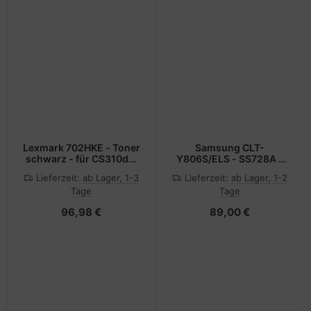
Lexmark 702HKE - Toner
Samsung CLT-
schwarz - für CS310dn,
Y806S/ELS - SS728A -
CS310n, CS410dn,
Toner gelb - für
Lieferzeit:
ab Lager, 1-3
Lieferzeit:
ab Lager, 1-2
CS410dtn, CS410n,
MultiXpress X7400GX,
Tage
Tage
CS510de, CS510dte
X7400LX, X7500GX,
X7500LX, X7600GX,
96,98 €
89,00 €
X7600LX