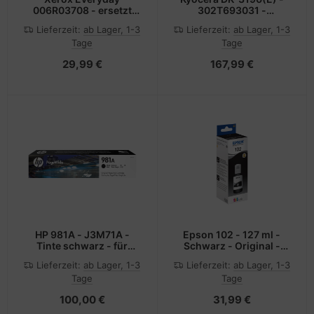
006R03708 - ersetzt
302T693031 -
CE285A - Toner schwarz
Trommeleinheit - für
Lieferzeit:
ab Lager, 1-3
Lieferzeit:
ab Lager, 1-3
- für ImageCLASS
ECOSYS P3050DN
Tage
Tage
LBP6030; LaserJet Pro
P3050DN/KL3 P3055DN
M1132, M1136, P1102,
P3055DN/KL3 P3060DN
29,99 €
167,99 €
P1104, P1106, P1108,
P3060DN/KL3
P1109
HP 981A - J3M71A -
Epson 102 - 127 ml -
Tinte schwarz - für
Schwarz - Original -
PageWide Enterprise
Tintenbehälter
Lieferzeit:
ab Lager, 1-3
Lieferzeit:
ab Lager, 1-3
Color MFP 586;
Tage
Tage
PageWide Managed
Color E55650
100,00 €
31,99 €