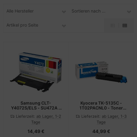
Alle Hersteller
Sortieren nach ...
Artikel pro Seite
Samsung CLT-
Kyocera TK-5135C -
Y4072S/ELS - SU472A -
1T02PACNL0 - Toner
Toner gelb - für CLP-320
cyan - für TASKalfa
Lieferzeit:
ab Lager, 1-2
Lieferzeit:
ab Lager, 1-3
320N 325 325W; CLX-
265ci, 266ci
Tage
Tage
3185 3185FN 3185FW
3185N 3185W
14,49 €
44,99 €