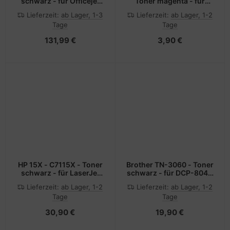
schwarz - für Officejet
Toner magenta - für
Enterprise Color MFP
Color LaserJet 3800,
Lieferzeit:
ab Lager, 1-3
Lieferzeit:
ab Lager, 1-2
X585; Officejet
3800dn, 3800dtn,
Tage
Tage
Enterprise Color Flow
3800n, CP3505,
MFP X585
CP3505dn, CP3505n,
131,99 €
3,90 €
CP3505x
HP 15X - C7115X - Toner
Brother TN-3060 - Toner
schwarz - für LaserJet
schwarz - für DCP-8040
1000, 1005, 1200, 1220,
8045 HL-5130 5140 5150
Lieferzeit:
ab Lager, 1-2
Lieferzeit:
ab Lager, 1-2
3300, 3310, 3320, 3330,
5170 MFC-8220 8440
Tage
Tage
3380
8840
30,90 €
19,90 €