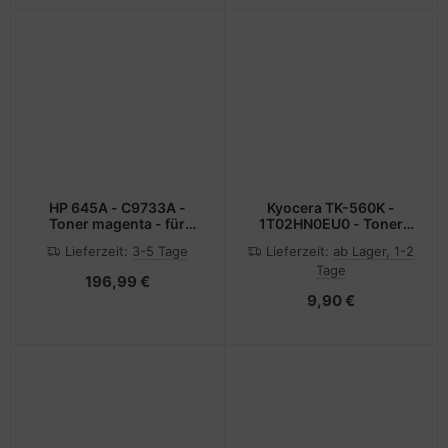
HP 645A - C9733A -
Kyocera TK-560K -
Toner magenta - für
1T02HN0EU0 - Toner
Color LaserJet 5500
schwarz - für ECOSYS
Lieferzeit:
3-5 Tage
Lieferzeit:
ab Lager, 1-2
5550
P6030cdn,
Tage
P6030cdn/KL3; FS-
196,99 €
C5300DN
9,90 €