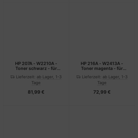
HP 207A - W2210A -
HP 216A - W2413A -
Toner schwarz - für
Toner magenta - für
Color LaserJet Pro
Color LaserJet Pro
Lieferzeit:
ab Lager, 1-3
Lieferzeit:
ab Lager, 1-3
M255dw, M255nw, MFP
M155a, MFP M182n, MFP
Tage
Tage
M282nw, MFP M283fdn,
M182nw, MFP M183fw
MFP M283fdw
81,99 €
72,99 €