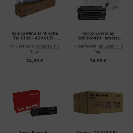
Konica Minolta Minolta
Xerox Everyday
TN-619K - A3VX155 -
006R04419 - ersetzt
Toner schwarz - für
CF259X - Toner schwarz
Lieferzeit:
ab Lager, 1-3
Lieferzeit:
ab Lager, 1-3
bizhub PRESS C1060,
- für LaserJet Enterprise
Tage
Tage
PRESS C1070
M406, MFP M430;
LaserJet Pro M304,
74,99 €
74,99 €
M404, MFP M428
Xerox Everyday
Kyocera DK-3190(E) -