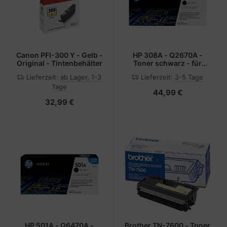
Canon PFI-300 Y - Gelb -
HP 308A - Q2670A -
Original - Tintenbehälter
Toner schwarz - für
Color LaserJet 3500,
Lieferzeit:
ab Lager, 1-3
Lieferzeit:
3-5 Tage
3500n, 3550, 3550n,
Tage
3700, 3700d, 3700dn,
44,99 €
3700dtn, 3700n
32,99 €
HP 501A - Q6470A -
Brother TN-7600 - Toner