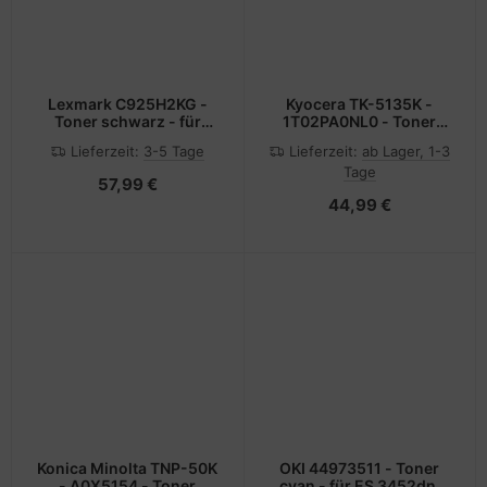
Lexmark C925H2KG -
Kyocera TK-5135K -
Toner schwarz - für
1T02PA0NL0 - Toner
C925de, C925dte
schwarz - für TASKalfa
Lieferzeit:
3-5 Tage
Lieferzeit:
ab Lager, 1-3
265ci, 266ci
Tage
57,99 €
44,99 €
Konica Minolta TNP-50K
OKI 44973511 - Toner
- A0X5154 - Toner
cyan - für ES 3452dn,