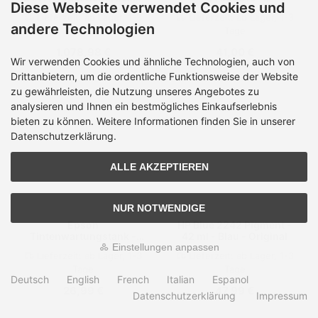
Diese Webseite verwendet Cookies und
- Thermodirekt /
Fotoleitereinheit
Lieferzeit:
ab Lager, 1-3
Lieferzeit:
ab Lager, 1-3
Thermotransfer - Rolle
schwarz - für C935dn,
andere Technologien
Tage
Tage
(11,4 cm)
C935dtn, C935dttn,
C935hdn, X940e, X945e
1.078,98 €
41,00 €
Wir verwenden Cookies und ähnliche Technologien, auch von
Drittanbietern, um die ordentliche Funktionsweise der Website
zu gewährleisten, die Nutzung unseres Angebotes zu
analysieren und Ihnen ein bestmögliches Einkaufserlebnis
bieten zu können. Weitere Informationen finden Sie in unserer
Datenschutzerklärung.
ALLE AKZEPTIEREN
NUR NOTWENDIGE
Epson
HP Blue 2242 Pigment -
Tintenwartungstank -
42 ml - Blau - Original
für EcoTank ET-7700,
Einstellungen anpassen
Lieferzeit:
ab Lager, 1-3
Lieferzeit:
ab Lager, 1-3
ET-7750, L7160, L7180
Tage
Tage
Deutsch
English
French
Italian
Espanol
26,99 €
47,99 €
Datenschutzerklärung
Impressum