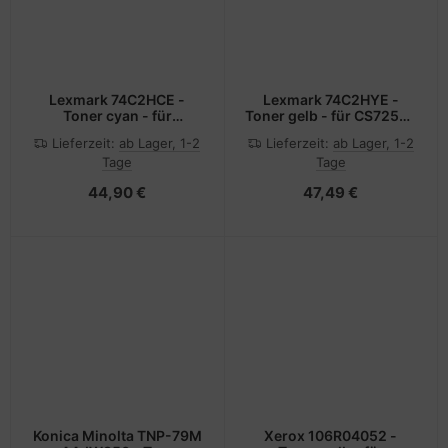
Lexmark 74C2HCE -
Lexmark 74C2HYE -
Toner cyan - für
Toner gelb - für CS725de
CS725de, CS725dte
CS725dte
Lieferzeit:
ab Lager, 1-2
Lieferzeit:
ab Lager, 1-2
Tage
Tage
44,90 €
47,49 €
Konica Minolta TNP-79M
Xerox 106R04052 -