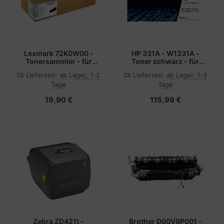
Lexmark 72K0W00 -
HP 331A - W1331A -
Tonersammler - für
Toner schwarz - für
CS820, CS827, CX820,
Laser 408dn, MFP
Lieferzeit:
ab Lager, 1-2
Lieferzeit:
ab Lager, 1-3
CX825, CX827, CX860,
432fdn
Tage
Tage
XC6152, XC6153,
XC8160, XC8163
19,90 €
115,99 €
Zebra ZD421t -
Brother D00V9P001 -