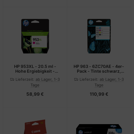
HP 953XL - 20.5 ml -
HP 963 - 6ZC70AE - 4er-
Hohe Ergiebigkeit -
Pack - Tinte schwarz,
Magenta
cyan, magenta, gelb - für
Lieferzeit:
ab Lager, 1-3
Lieferzeit:
ab Lager, 1-3
für Officejet Pro 9010
Tage
Tage
9012 9014 9015 9016
9019 9020 9022 9025
58,99 €
110,99 €