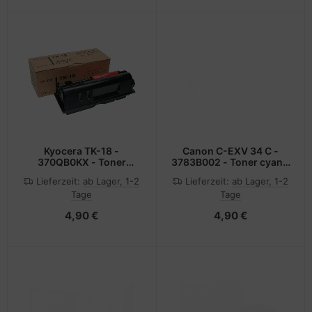
Kyocera TK-18 -
Canon C-EXV 34 C -
370QB0KX - Toner
3783B002 - Toner cyan -
schwarz - für Kyocera
für imageRUNNER
Lieferzeit:
ab Lager, 1-2
Lieferzeit:
ab Lager, 1-2
FS-1018 FS-1118 FS-
ADVANCE C2020i
Tage
Tage
1118F MFP/KL3 FS-
C2020L C2025i C2030i
1118FDP MFP/KL3; FS-
C2030L C2220i C2220L
4,90 €
4,90 €
1020
C2225i C2230i