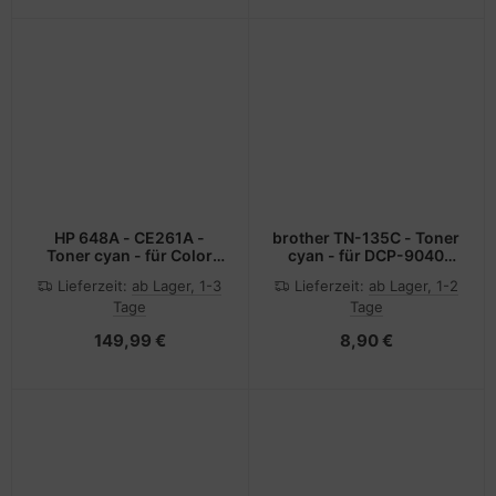
HP 648A - CE261A -
brother TN-135C - Toner
Toner cyan - für Color
cyan - für DCP-9040
LaserJet Enterprise
9042 9045 HL-4040
Lieferzeit:
ab Lager, 1-3
Lieferzeit:
ab Lager, 1-2
CP4025dn, CP4025n,
4050 4070 MFC-9420
Tage
Tage
CP4525dn, CP4525n,
9440 9450 9840
CP4525xh
149,99 €
8,90 €