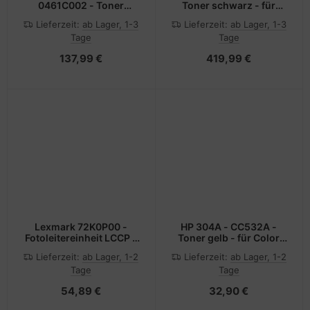
0461C002 - Toner
Toner schwarz - für
schwarz - für
MS725, MS823, MS825,
Lieferzeit:
ab Lager, 1-3
Lieferzeit:
ab Lager, 1-3
imageCLASS
MS826, MX722, MX725,
Tage
Tage
LBP712Cdn, LBP712Cx
MX822, MX826
137,99 €
419,99 €
Lexmark 72K0P00 -
HP 304A - CC532A -
Fotoleitereinheit LCCP -
Toner gelb - für Color
für CS820, CS827,
LaserJet CM2320fxi,
Lieferzeit:
ab Lager, 1-2
Lieferzeit:
ab Lager, 1-2
CX820, CX825, CX827,
CM2320n, CM2320nf,
Tage
Tage
CX860, XC6152,
CP2025, CP2025dn,
XC6153, XC8160,
CP2025n, CP2025x
54,89 €
32,90 €
XC8163