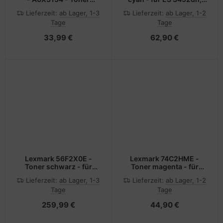
schwarz - für bizhub
5431dn, 5462dn,
Lieferzeit:
ab Lager, 1-3
Lieferzeit:
ab Lager, 1-2
C3100P
5462dnw
Tage
Tage
33,99 €
62,90 €
Lexmark 56F2X0E -
Lexmark 74C2HME -
Toner schwarz - für
Toner magenta - für
MS421dn MS521dn
CS725de, CS725dte
Lieferzeit:
ab Lager, 1-3
Lieferzeit:
ab Lager, 1-2
MS621dn MS622de
Tage
Tage
259,99 €
44,90 €