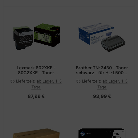
Lexmark 802XKE -
Brother TN-3430 - Toner
80C2XKE - Toner
schwarz - für HL-L5000,
schwarz - für CX510de,
L5050, L5100, L5200,
Lieferzeit:
ab Lager, 1-3
Lieferzeit:
ab Lager, 1-3
CX510dhe, CX510dthe
L6450, MFC-L5700,
Tage
Tage
L5750, L6800, L6900,
L6950, L6970
87,99 €
93,99 €