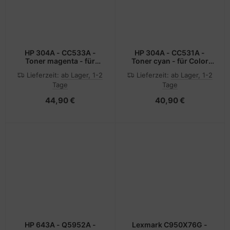
HP 304A - CC533A -
HP 304A - CC531A -
Toner magenta - für
Toner cyan - für Color
Color LaserJet
LaserJet CM2320fxi,
Lieferzeit:
ab Lager, 1-2
Lieferzeit:
ab Lager, 1-2
CM2320fxi, CM2320n,
CM2320n, CM2320nf,
Tage
Tage
CM2320nf, CP2025,
CP2025, CP2025dn,
CP2025dn, CP2025n,
CP2025n, CP2025x
44,90 €
40,90 €
CP2025x
HP 643A - Q5952A -
Lexmark C950X76G -