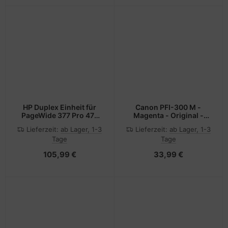
HP Duplex Einheit für
Canon PFI-300 M -
PageWide 377 Pro 477
Magenta - Original -
577 352 452 552 und
Tintenbehälter
Lieferzeit:
ab Lager, 1-3
Lieferzeit:
ab Lager, 1-3
Managed P55250
Tage
Tage
105,99 €
33,99 €