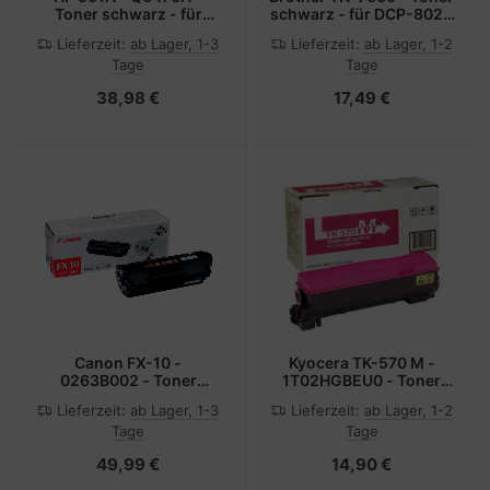
Toner schwarz - für
schwarz - für DCP-8020
Color LaserJet 3600,
8025 HL-1650 1670 1850
Lieferzeit:
ab Lager, 1-3
Lieferzeit:
ab Lager, 1-2
3800, CP3505
1870 5030 5040 5050
Tage
Tage
5070 MFC-8420 8820
38,98 €
17,49 €
Canon FX-10 -
Kyocera TK-570 M -
0263B002 - Toner
1T02HGBEU0 - Toner
schwarz - für i-SENSYS
magenta - für ECOSYS
Lieferzeit:
ab Lager, 1-3
Lieferzeit:
ab Lager, 1-2
FAX-L140 L160 MF4018
P7035cdn,
Tage
Tage
MF4270 MF4320
P7035cdn/KL3; FS-
MF4330 MF4340
C5400DN
49,99 €
14,90 €
MF4350 MF4370
MF4380