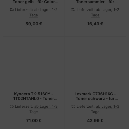
Toner gelb - für Color
Tonersammler - für
LaserJet 4700, 4700dn,
C950, X950, X952,
Lieferzeit:
ab Lager, 1-2
Lieferzeit:
ab Lager, 1-2
4700dtn, 4700n,
X954, XS950, XS955
Tage
Tage
4700ph+
59,00 €
16,49 €
Kyocera TK-5160Y -
Lexmark C736H1KG -
1T02NTANL0 - Toner
Toner schwarz - für
gelb - für ECOSYS
C736dn 736dtn 736N;
Lieferzeit:
ab Lager, 1-3
Lieferzeit:
ab Lager, 1-3
P7040cdn,
X736de 738de 738dte
Tage
Tage
P7040cdn/KL3
71,00 €
42,99 €