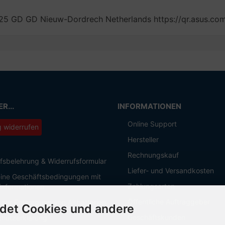
5 GD GD Nieuw-Dordrech Netherlands https://qr.asus.co
R...
INFORMATIONEN
Online Support
g widerrufen
Hersteller
Rechnungskauf
fsbelehrung & Widerrufsformular
Liefer- und Versandkosten
ine Geschäftsbedingungen mit
Zahlungsarten
informationen
Öffentliche Auftraggeber
 zur Entsorgung von Altbatterien
det Cookies und andere
Geschäftskunden
hutzerklärung