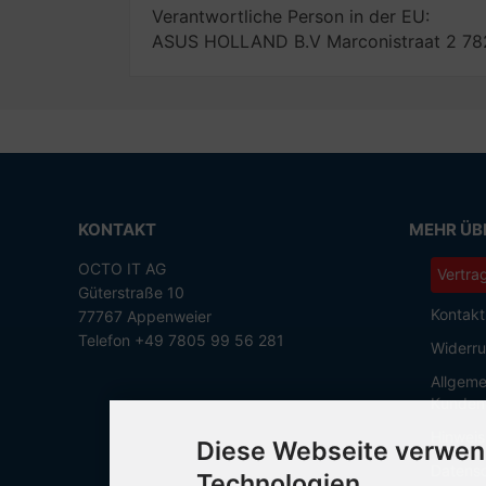
Verantwortliche Person in der EU:
ASUS HOLLAND B.V Marconistraat 2 782
KONTAKT
MEHR ÜBE
OCTO IT AG
Vertra
Güterstraße 10
Kontakt
77767 Appenweier
Telefon +49 7805 99 56 281
Widerru
Allgeme
Kunden
Hinweis
Diese Webseite verwen
Datensc
Technologien