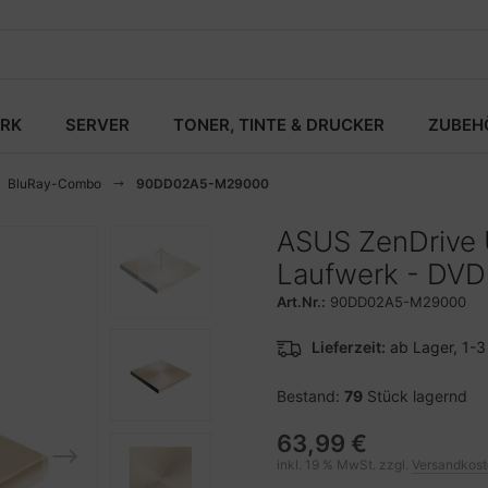
RK
SERVER
TONER, TINTE & DRUCKER
ZUBEH
BluRay-Combo
90DD02A5-M29000
ASUS ZenDriv
Laufwerk - DV
Art.Nr.:
90DD02A5-M29000
Lieferzeit:
ab Lager, 1-
Bestand:
79
Stück lagernd
63,99 €
inkl. 19 % MwSt. zzgl.
Versandkos