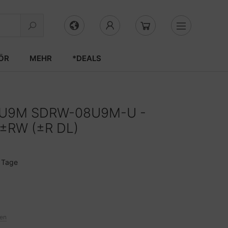
ÖR
MEHR
*DEALS
e U9M SDRW-08U9M-U -
D±RW (±R DL)
3 Tage
ten