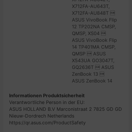
X712FA-AU643T,
X712FA-AU848T 
ASUS VivoBook Flip
12 TP202NA CMSP,
QMSP, XS04 
ASUS VivoBook Flip
14 TP401MA CMSP,
QMSP  ASUS
X543UA GO3047T,
GQ2636T  ASUS
ZenBook 13 
ASUS ZenBook 14
Informationen Produktsicherheit
Verantwortliche Person in der EU:
ASUS HOLLAND B.V Marconistraat 2 7825 GD GD
Nieuw-Dordrech Netherlands
https://qr.asus.com/ProductSafety