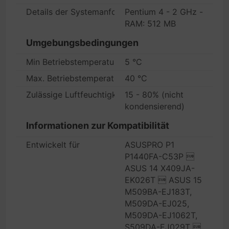
Details der Systemanforderungen
Pentium 4 - 2 GHz -
RAM: 512 MB
Umgebungsbedingungen
Min Betriebstemperatur
5 °C
Max. Betriebstemperatur
40 °C
Zulässige Luftfeuchtigkeit im Betrieb
15 - 80% (nicht
kondensierend)
Informationen zur Kompatibilität
Entwickelt für
ASUSPRO P1
P1440FA-C53P 
ASUS 14 X409JA-
EK026T  ASUS 15
M509BA-EJ183T,
M509DA-EJ025,
M509DA-EJ1062T,
S509DA-EJ029T 