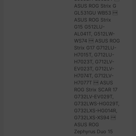
ASUS ROG Strix G
GL531GU WB53 
ASUS ROG Strix
G15 G512LU-
AL041T, G512LW-
WS74  ASUS ROG
Strix G17 G712LU-
H7015T, G712LU-
H7023T, G712LV-
EV023T, G712LV-
H7074T, G712LV-
H7077T  ASUS
ROG Strix SCAR 17
G732LV-EV029T,
G732LWS-HG029T,
G732LXS-HG014R,
G732LXS-XS94 
ASUS ROG
Zephyrus Duo 15