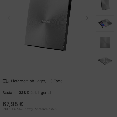
pier, Folien, Etiketten
to & Video
nstige Netzwerkgeräte
schen & Tragebehältnisse
sche Tinten Minen
ner
ndhelds und Navigation
SB Hub
behör Drucker
-Server
ebcams
 Zubehör
behör CD-/DVD-Rohlinge
anner Zubehör
behör divers
blet Zubehör
behör Mobiltelefone
Lieferzeit:
ab Lager, 1-3 Tage
splayzubehör
Bestand:
228
Stück lagernd
67,98 €
inkl. 19 % MwSt. zzgl.
Versandkosten