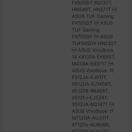
FX505DT BQ137T,
HN549T, HN571T 
ASUS TUF Gaming
FX705DT  ASUS
TUF Gaming
FX705DY  ASUS
TUF505DV HN232T
 ASUS VivoBook
14 K413FA-EK695T,
M413IA-EB371T 
ASUS VivoBook 15
F512JA-EJ011T,
X512DA-EJ1458T,
X512FB-BR468T,
X512FJ-EJ529T,
X512JA-BQ147T 
ASUS VivoBook 17
M712DA-AU311T,
X712FA-AU606R,
X712FA-AU642T,