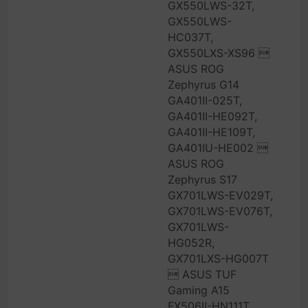
GX550LWS-32T,
GX550LWS-
HC037T,
GX550LXS-XS96 
ASUS ROG
Zephyrus G14
GA401II-025T,
GA401II-HE092T,
GA401II-HE109T,
GA401IU-HE002 
ASUS ROG
Zephyrus S17
GX701LWS-EV029T,
GX701LWS-EV076T,
GX701LWS-
HG052R,
GX701LXS-HG007T
 ASUS TUF
Gaming A15
FX506II-HN111T,