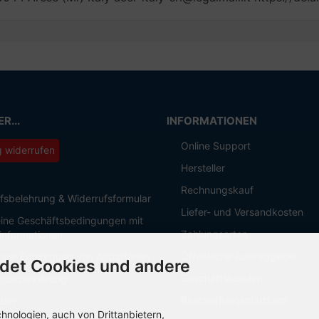
R...
INFORMATIONEN
Online Support
g widerrufen
Hersteller
Rechnungskauf
fsbelehrung & Widerrufsformular
Liefer- und Versandkosten
ine Geschäftsbedingungen mit
Zahlungsarten
informationen
Öffentliche Auftraggeber
 zur Entsorgung von Altbatterien
det Cookies und andere
Geschäftskunden
hutzerklärung
Beschaffungsplattform
sum
nologien, auch von Drittanbietern,