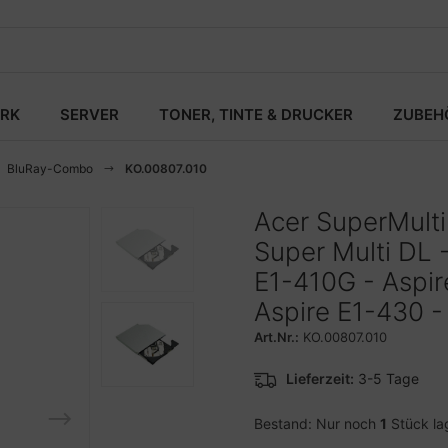
RK
SERVER
TONER, TINTE & DRUCKER
ZUBEH
BluRay-Combo
KO.00807.010
Acer SuperMult
Super Multi DL 
E1-410G - Aspir
Aspire E1-430 - 
Art.Nr.:
KO.00807.010
Lieferzeit:
3-5 Tage
Bestand: Nur noch
1
Stück la