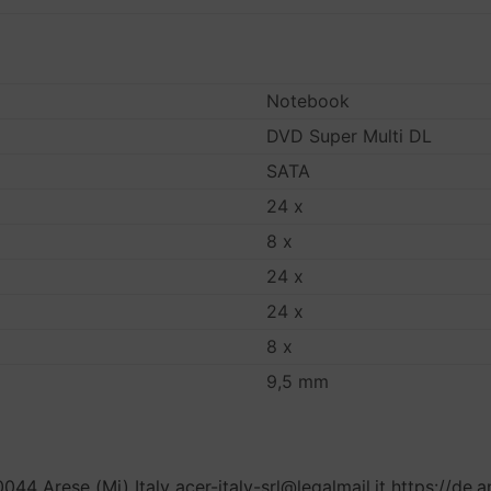
Notebook
DVD Super Multi DL
SATA
24 x
8 x
24 x
24 x
8 x
9,5 mm
20044 Arese (Mi) Italy acer-italy-srl@legalmail.it https://de