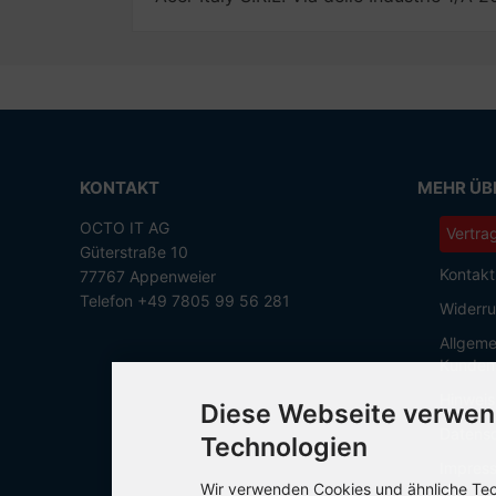
KONTAKT
MEHR ÜBE
OCTO IT AG
Vertra
Güterstraße 10
Kontakt
77767 Appenweier
Telefon +49 7805 99 56 281
Widerru
Allgeme
Kunden
Hinweis
Diese Webseite verwen
Datensc
Technologien
Impres
Wir verwenden Cookies und ähnliche Tech