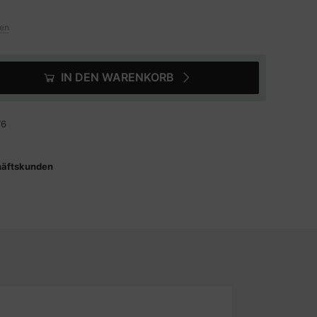
ten
IN DEN WARENKORB
76
häftskunden