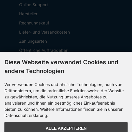
Online Support
Hersteller
Rechnungskauf
Liefer- und Versandkosten
Zahlungsarten
Öffentliche Auftraggeber
Geschäftskunden
Diese Webseite verwendet Cookies und
Beschaffungsplattform
andere Technologien
Stellenangebote
Wir verwenden Cookies und ähnliche Technologien, auch von
Über OCTO IT
Drittanbietern, um die ordentliche Funktionsweise der Website
Sitemap
zu gewährleisten, die Nutzung unseres Angebotes zu
analysieren und Ihnen ein bestmögliches Einkaufserlebnis
bieten zu können. Weitere Informationen finden Sie in unserer
Datenschutzerklärung.
PARTNER
ALLE AKZEPTIEREN