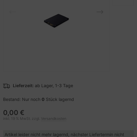
pier, Folien, Etiketten
to & Video
nstige Netzwerkgeräte
schen & Tragebehältnisse
sche Tinten Minen
ner
ndhelds und Navigation
SB Hub
behör Drucker
-Server
ebcams
 Zubehör
behör CD-/DVD-Rohlinge
anner Zubehör
behör divers
blet Zubehör
Lieferzeit:
ab Lager, 1-3 Tage
behör Mobiltelefone
Bestand: Nur noch
0
Stück lagernd
splayzubehör
0,00 €
inkl. 19 % MwSt. zzgl.
Versandkosten
Artikel leider nicht mehr lagernd, nächster Liefertermin nicht