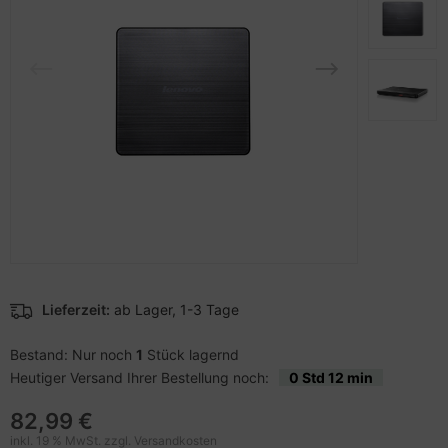
pier, Folien, Etiketten
to & Video
nstige Netzwerkgeräte
schen & Tragebehältnisse
sche Tinten Minen
ner
ndhelds und Navigation
SB Hub
behör Drucker
-Server
ebcams
 Zubehör
behör CD-/DVD-Rohlinge
anner Zubehör
behör divers
blet Zubehör
behör Mobiltelefone
Lieferzeit:
ab Lager, 1-3 Tage
splayzubehör
Bestand: Nur noch
1
Stück lagernd
Heutiger Versand Ihrer Bestellung noch:
0 Std 12 min
82,99 €
inkl. 19 % MwSt. zzgl.
Versandkosten