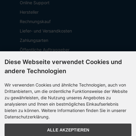
Online Support
Hersteller
Rechnungskauf
Liefer- und Versandkosten
Zahlungsarten
Öffentliche Auftraggeber
Geschäftskunden
Diese Webseite verwendet Cookies und
Beschaffungsplattform
andere Technologien
Stellenangebote
Wir verwenden Cookies und ähnliche Technologien, auch von
Über OCTO IT
Drittanbietern, um die ordentliche Funktionsweise der Website
Sitemap
zu gewährleisten, die Nutzung unseres Angebotes zu
analysieren und Ihnen ein bestmögliches Einkaufserlebnis
bieten zu können. Weitere Informationen finden Sie in unserer
Datenschutzerklärung.
PARTNER
ALLE AKZEPTIEREN