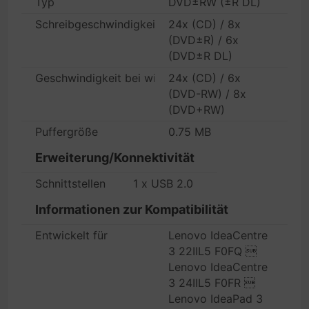
Typ
DVD±RW (±R DL)
Schreibgeschwindigkeit
24x (CD) / 8x
(DVD±R) / 6x
(DVD±R DL)
Geschwindigkeit bei wiederbeschreibbaren Medien
24x (CD) / 6x
(DVD-RW) / 8x
(DVD+RW)
Puffergröße
0.75 MB
Erweiterung/Konnektivität
Schnittstellen
1 x USB 2.0
Informationen zur Kompatibilität
Entwickelt für
Lenovo IdeaCentre
3 22IIL5 F0FQ 
Lenovo IdeaCentre
3 24IIL5 F0FR 
Lenovo IdeaPad 3