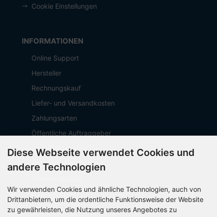
Cookie Einstellungen
INFORMATIONEN
Online Support
Hersteller
Rechnungskauf
Liefer- und Versandkosten
Zahlungsarten
Öffentliche Auftraggeber
Geschäftskunden
Diese Webseite verwendet Cookies und
Beschaffungsplattform
andere Technologien
Stellenangebote
Wir verwenden Cookies und ähnliche Technologien, auch von
Über OCTO IT
Drittanbietern, um die ordentliche Funktionsweise der Website
Sitemap
zu gewährleisten, die Nutzung unseres Angebotes zu