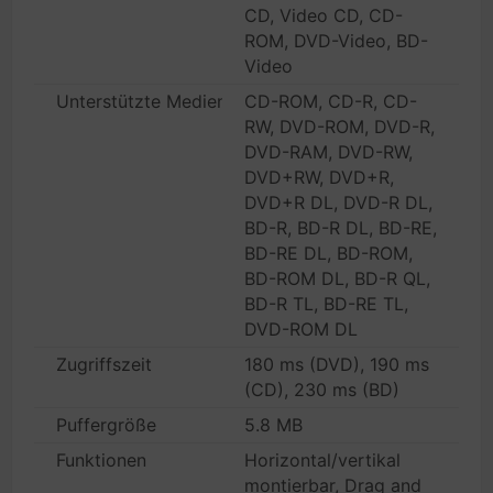
CD, Video CD, CD-
ROM, DVD-Video, BD-
Video
Unterstützte Medientypen
CD-ROM, CD-R, CD-
RW, DVD-ROM, DVD-R,
DVD-RAM, DVD-RW,
DVD+RW, DVD+R,
DVD+R DL, DVD-R DL,
BD-R, BD-R DL, BD-RE,
BD-RE DL, BD-ROM,
BD-ROM DL, BD-R QL,
BD-R TL, BD-RE TL,
DVD-ROM DL
Zugriffszeit
180 ms (DVD), 190 ms
(CD), 230 ms (BD)
Puffergröße
5.8 MB
Funktionen
Horizontal/vertikal
montierbar, Drag and