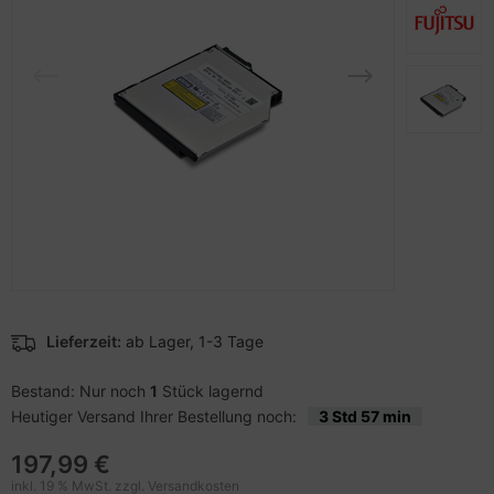
pier, Folien, Etiketten
to & Video
nstige Netzwerkgeräte
schen & Tragebehältnisse
sche Tinten Minen
ner
ndhelds und Navigation
SB Hub
behör Drucker
-Server
ebcams
 Zubehör
behör CD-/DVD-Rohlinge
anner Zubehör
behör divers
blet Zubehör
behör Mobiltelefone
Lieferzeit:
ab Lager, 1-3 Tage
splayzubehör
Bestand: Nur noch
1
Stück lagernd
Heutiger Versand Ihrer Bestellung noch:
3 Std 57 min
197,99 €
inkl. 19 % MwSt. zzgl.
Versandkosten