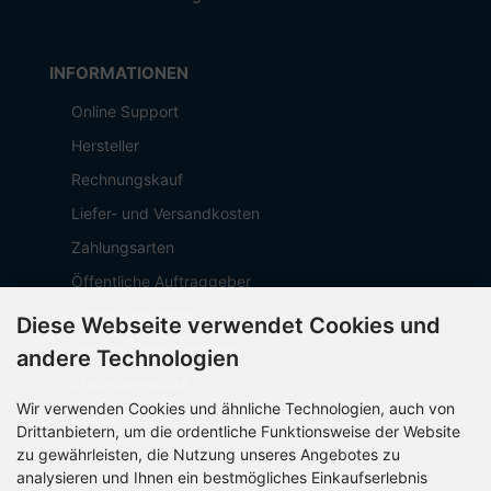
INFORMATIONEN
Online Support
Hersteller
Rechnungskauf
Liefer- und Versandkosten
Zahlungsarten
Öffentliche Auftraggeber
Geschäftskunden
Diese Webseite verwendet Cookies und
Beschaffungsplattform
andere Technologien
Stellenangebote
Wir verwenden Cookies und ähnliche Technologien, auch von
Über OCTO IT
Drittanbietern, um die ordentliche Funktionsweise der Website
Sitemap
zu gewährleisten, die Nutzung unseres Angebotes zu
analysieren und Ihnen ein bestmögliches Einkaufserlebnis