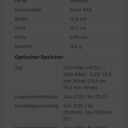
Farbe
Schwarz
Schnittstelle
Serial ATA
Breite
12.8 cm
Tiefe
12.7 cm
Höhe
0.95 cm
Gewicht
152 g
Optischer Speicher
Typ
DVD±RW (±R DL) /
DVD-RAM - 5,25" (9,5
mm Höhe) (13,3 cm
(9,5 mm Höhe))
Lesegeschwindigkeit
24x (CD) / 8x (DVD)
Schreibgeschwindigkeit
24x (CD) / 8x
(DVD±R) / 6x (DVD±R
DL)