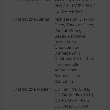
Geschwindigkeit bei wiederbeschreibbaren Medien
24x (CD) / 6x (DVD-
RW) / 8x (DVD+RW) /
5x (DVD-RAM)
Unterstützte Aufnahmemodi
Multisession, Disk-at-
Once, Track-at-Once,
Packet Writing,
Session-at-Once,
beschränktes
Überschreiben,
Schreiben mit
Direktzugriffsmethode,
Inkrementelles
Aufzeichnen,
Sequenzielles
Schreiben
Unterstützte Medienformate
CD Text, CD Extra,
CD-DA (audio), CD-I,
CD-ROM XA, Photo
CD, Video CD, CD-