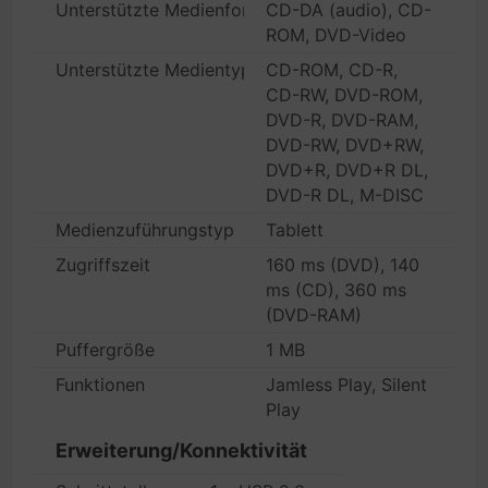
Unterstützte Medienformate
CD-DA (audio), CD-
ROM, DVD-Video
Unterstützte Medientypen
CD-ROM, CD-R,
CD-RW, DVD-ROM,
DVD-R, DVD-RAM,
DVD-RW, DVD+RW,
DVD+R, DVD+R DL,
DVD-R DL, M-DISC
Medienzuführungstyp
Tablett
Zugriffszeit
160 ms (DVD), 140
ms (CD), 360 ms
(DVD-RAM)
Puffergröße
1 MB
Funktionen
Jamless Play, Silent
Play
Erweiterung/Konnektivität