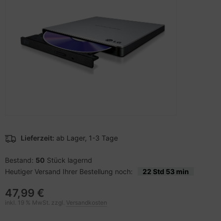
pier, Folien, Etiketten
to & Video
nstige Netzwerkgeräte
schen & Tragebehältnisse
sche Tinten Minen
ner
ndhelds und Navigation
SB Hub
behör Drucker
-Server
ebcams
 Zubehör
behör CD-/DVD-Rohlinge
anner Zubehör
behör divers
blet Zubehör
Lieferzeit:
ab Lager, 1-3 Tage
behör Mobiltelefone
Bestand:
50
Stück lagernd
Heutiger Versand Ihrer Bestellung noch:
22 Std 53 min
splayzubehör
47,99 €
inkl. 19 % MwSt. zzgl.
Versandkosten