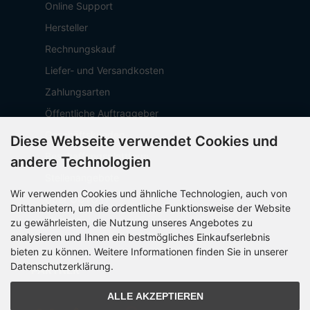
Online Support
Hersteller
Rechnungskauf
Liefer- und Versandkosten
Zahlungsarten
Öffentliche Auftraggeber
Geschäftskunden
Diese Webseite verwendet Cookies und
Beschaffungsplattform
andere Technologien
Stellenangebote
Wir verwenden Cookies und ähnliche Technologien, auch von
Über OCTO IT
Drittanbietern, um die ordentliche Funktionsweise der Website
Sitemap
zu gewährleisten, die Nutzung unseres Angebotes zu
analysieren und Ihnen ein bestmögliches Einkaufserlebnis
bieten zu können. Weitere Informationen finden Sie in unserer
Datenschutzerklärung.
PARTNER
ALLE AKZEPTIEREN