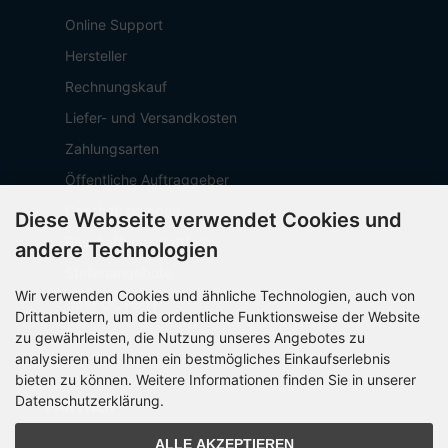
Online Support
Hersteller
Rechnungskauf
Liefer- und Versandkosten
Zahlungsarten
Öffentliche Auftraggeber
Geschäftskunden
Diese Webseite verwendet Cookies und
Beschaffungsplattform
andere Technologien
Stellenangebote
Wir verwenden Cookies und ähnliche Technologien, auch von
Über OCTO IT
Drittanbietern, um die ordentliche Funktionsweise der Website
Sitemap
zu gewährleisten, die Nutzung unseres Angebotes zu
analysieren und Ihnen ein bestmögliches Einkaufserlebnis
bieten zu können. Weitere Informationen finden Sie in unserer
Datenschutzerklärung.
PARTNER
ALLE AKZEPTIEREN