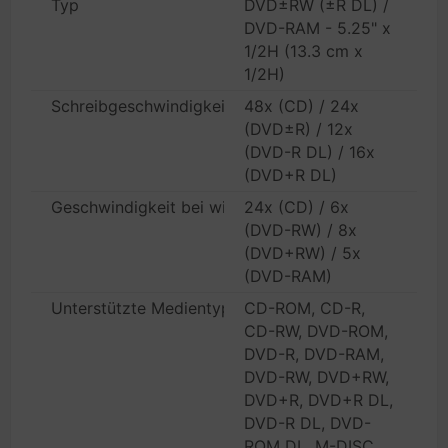
Typ
DVD±RW (±R DL) /
DVD-RAM - 5.25" x
1/2H (13.3 cm x
1/2H)
Schreibgeschwindigkeit
48x (CD) / 24x
(DVD±R) / 12x
(DVD-R DL) / 16x
(DVD+R DL)
Geschwindigkeit bei wiederbeschreibbaren Medien
24x (CD) / 6x
(DVD-RW) / 8x
(DVD+RW) / 5x
(DVD-RAM)
Unterstützte Medientypen
CD-ROM, CD-R,
CD-RW, DVD-ROM,
DVD-R, DVD-RAM,
DVD-RW, DVD+RW,
DVD+R, DVD+R DL,
DVD-R DL, DVD-
ROM DL, M-DISC