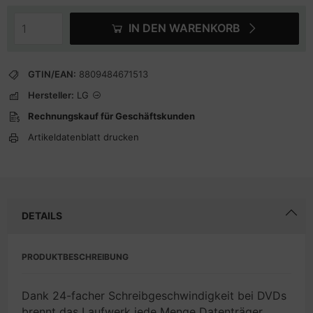
IN DEN WARENKORB
GTIN/EAN:
8809484671513
Hersteller:
LG
Rechnungskauf für Geschäftskunden
Artikeldatenblatt drucken
DETAILS
PRODUKTBESCHREIBUNG
Dank 24-facher Schreibgeschwindigkeit bei DVDs
brennt das Laufwerk jede Menge Datenträger