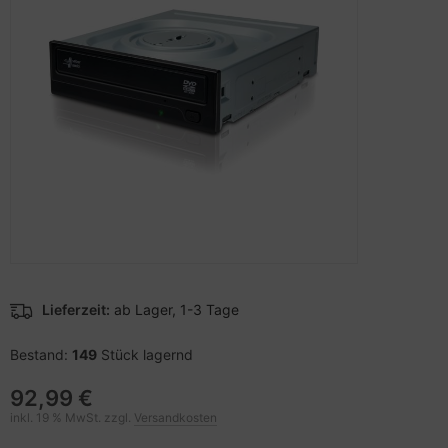
pier, Folien, Etiketten
to & Video
nstige Netzwerkgeräte
schen & Tragebehältnisse
sche Tinten Minen
ner
ndhelds und Navigation
SB Hub
behör Drucker
-Server
ebcams
 Zubehör
behör CD-/DVD-Rohlinge
anner Zubehör
behör divers
blet Zubehör
behör Mobiltelefone
Lieferzeit:
ab Lager, 1-3 Tage
splayzubehör
Bestand:
149
Stück lagernd
92,99 €
inkl. 19 % MwSt. zzgl.
Versandkosten