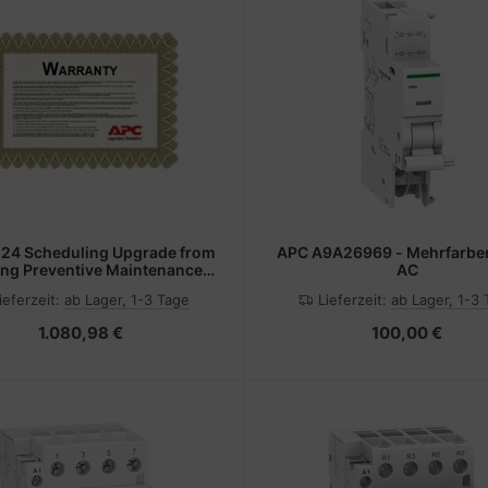
24 Scheduling Upgrade from
APC A9A26969 - Mehrfarben
ing Preventive Maintenance
AC
ice - Technischer Support -
ieferzeit:
ab Lager, 1-3 Tage
Lieferzeit:
ab Lager, 1-3
ive Wartung (für UPS 151-500
kVA)
1.080,98 €
100,00 €