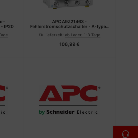
ur-
APC A9Z21463 -
 - IP20
Fehlerstromschutzschalter - A-type -
1500 A - IP20 - 380 - 415 V
 Tage
Lieferzeit:
ab Lager, 1-3 Tage
106,99 €