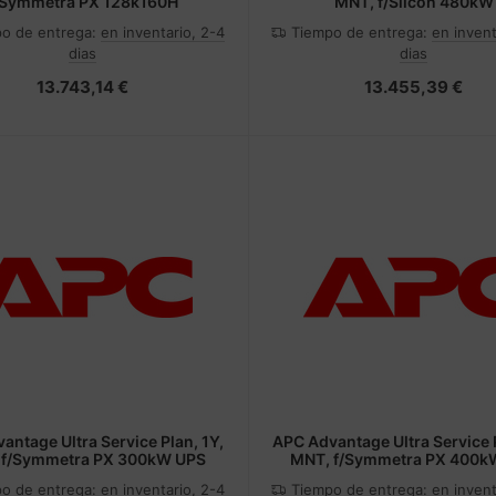
/Symmetra PX 128k160H
MNT, f/Silcon 480kW
o de entrega:
en inventario, 2-4
Tiempo de entrega:
en invent
dias
dias
13.743,14 €
13.455,39 €
antage Ultra Service Plan, 1Y,
APC Advantage Ultra Service P
 f/Symmetra PX 300kW UPS
MNT, f/Symmetra PX 400k
o de entrega:
en inventario, 2-4
Tiempo de entrega:
en invent