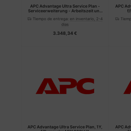
APC Advantage Ultra Service Plan -
APC Adv
Serviceerweiterung - Arbeitszeit und
f
Ersatzteile (für USV 50 kVA 400 oder
Tiempo de entrega:
en inventario, 2-4
Tiemp
480 V)
dias
3.348,34 €
APC Advantage Ultra Service Plan, 1Y,
APC Adv