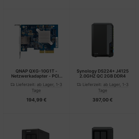
QNAP QXG-10G1T -
Synology DS224+ J4125
Netzwerkadapter - PCIe
2.0GHZ QC 2GB DDR4
3.0 x4 Low-Profile
Lieferzeit:
ab Lager, 1-3
Lieferzeit:
ab Lager, 1-3
Tage
Tage
194,99 €
397,00 €