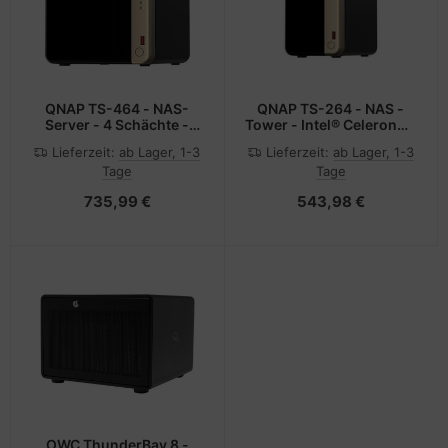
QNAP TS-464 - NAS-
QNAP TS-264 - NAS -
Server - 4 Schächte -
Tower - Intel® Celeron® -
SATA 6Gb/s
N5095 - Schwarz - Gold
Lieferzeit:
ab Lager, 1-3
Lieferzeit:
ab Lager, 1-3
Tage
Tage
735,99 €
543,98 €
OWC ThunderBay 8 -