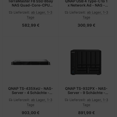
TerraMaster F8 SSD 8bay
QNAP USB 4 Type-C to 1
NAS Quad-Core-CPU
x Network Ad - NAS -
DDR5 Diskles - Storage
10.000 Mbps
Lieferzeit:
ab Lager, 1-3
Lieferzeit:
ab Lager, 1-3
Server
Tage
Tage
582,99 €
300,99 €
QNAP TS-435XeU - NAS-
QNAP TS-932PX - NAS-
Server - 4 Schächte -
Server - 9 Schächte -
Rack
SATA 6Gb/s
Lieferzeit:
ab Lager, 1-3
Lieferzeit:
ab Lager, 1-3
Tage
Tage
903,00 €
891,99 €