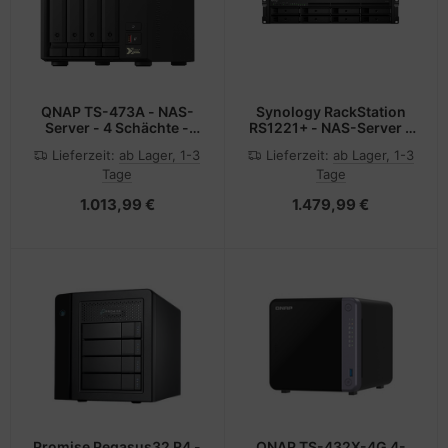
QNAP TS-473A - NAS-
Synology RackStation
Server - 4 Schächte -
RS1221+ - NAS-Server -
SATA 6Gb/s
8 Schächte
Lieferzeit:
ab Lager, 1-3
Lieferzeit:
ab Lager, 1-3
Tage
Tage
1.013,99 €
1.479,99 €
Promise Pegasus32 R4 -
QNAP TS-432X-4G 4-