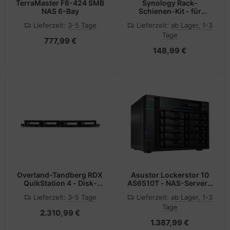
TerraMaster F6-424 SMB
Synology Rack-
NAS 6-Bay
Schienen-Kit - für
Synology RS820,
Lieferzeit:
3-5 Tage
Lieferzeit:
ab Lager, 1-3
SA3200, SA3400
Tage
777,99 €
148,99 €
Overland-Tandberg RDX
Asustor Lockerstor 10
QuikStation 4 - Disk-
AS6510T - NAS-Server -
Bibliothek
10 Schächte
Lieferzeit:
3-5 Tage
Lieferzeit:
ab Lager, 1-3
Tage
2.310,99 €
1.387,99 €