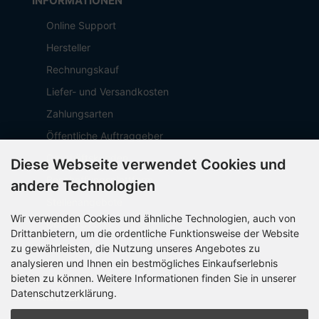
INFORMATIONEN
Online Support
Hersteller
Rechnungskauf
Liefer- und Versandkosten
Zahlungsarten
Öffentliche Auftraggeber
Geschäftskunden
Diese Webseite verwendet Cookies und
Beschaffungsplattform
andere Technologien
Stellenangebote
Wir verwenden Cookies und ähnliche Technologien, auch von
Über OCTO IT
Drittanbietern, um die ordentliche Funktionsweise der Website
Sitemap
zu gewährleisten, die Nutzung unseres Angebotes zu
analysieren und Ihnen ein bestmögliches Einkaufserlebnis
bieten zu können. Weitere Informationen finden Sie in unserer
Datenschutzerklärung.
PARTNER