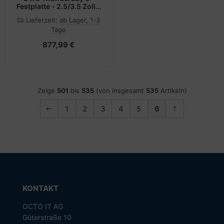
Festplatte - 2.5/3.5 Zoll -
7,3 kg - Tower - Schwarz
Lieferzeit:
ab Lager, 1-3
Tage
877,99 €
Zeige
501
bis
535
(von insgesamt
535
Artikeln)
1
2
3
4
5
6
KONTAKT
OCTO IT AG
Güterstraße 10