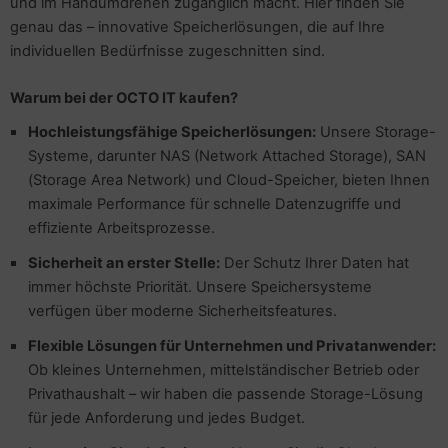
und im Handumdrehen zugänglich macht. Hier finden Sie
pier, Folien, Etiketten
genau das – innovative Speicherlösungen, die auf Ihre
to & Video
hler
nstige Netzwerkgeräte
schen & Tragebehältnisse
sche Tinten Minen
individuellen Bedürfnisse zugeschnitten sind.
ner
ndhelds und Navigation
ufwerke CD/DVD/BluRay
SB Hub
Warum bei der OCTO IT kaufen?
behör Drucker
-Server
inboards
ebcams
Hochleistungsfähige Speicherlösungen:
Unsere Storage-
Systeme, darunter NAS (Network Attached Storage), SAN
 Zubehör
tzteile
behör CD-/DVD-Rohlinge
(Storage Area Network) und Cloud-Speicher, bieten Ihnen
maximale Performance für schnelle Datenzugriffe und
anner Zubehör
tzwerkadapter / Schnittstellen
behör divers
effiziente Arbeitsprozesse.
blet Zubehör
ozessoren
Sicherheit an erster Stelle:
Der Schutz Ihrer Daten hat
immer höchste Priorität. Unsere Speichersysteme
behör Mobiltelefone
D & Festplatten
verfügen über moderne Sicherheitsfeatures.
Flexible Lösungen für Unternehmen und Privatanwender:
splayzubehör
behör Mainboards
Ob kleines Unternehmen, mittelständischer Betrieb oder
Privathaushalt – wir haben die passende Storage-Lösung
behör Modding
für jede Anforderung und jedes Budget.