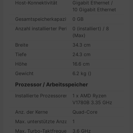
Host-Konnektivität
Gigabit Ethernet /
10 Gigabit Ethernet
Gesamtspeicherkapazität
0 GB
Anzahl installierter Peripheriegeräte/Module
0 (installiert) / 8
(Max)
Breite
34.3 cm
Tiefe
24.3 cm
Höhe
16.6 cm
Gewicht
6.2 kg ()
Prozessor / Arbeitsspeicher
Installierte Prozessoren
1 x AMD Ryzen
V1780B 3.35 GHz
Anz. der Kerne
Quad-Core
Max. unterstützte Anzahl
1
Max. Turbo-Taktfrequenz
3.6 GHz