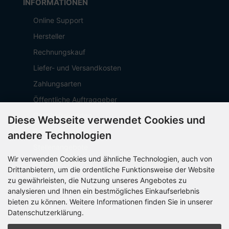
INFORMATIONEN
Online Support
Hersteller
Rechnungskauf
Liefer- und Versandkosten
Zahlungsarten
Öffentliche Auftraggeber
Geschäftskunden
Diese Webseite verwendet Cookies und
Beschaffungsplattform
andere Technologien
Stellenangebote
Wir verwenden Cookies und ähnliche Technologien, auch von
Über OCTO IT
Drittanbietern, um die ordentliche Funktionsweise der Website
Sitemap
zu gewährleisten, die Nutzung unseres Angebotes zu
analysieren und Ihnen ein bestmögliches Einkaufserlebnis
bieten zu können. Weitere Informationen finden Sie in unserer
Datenschutzerklärung.
PARTNER