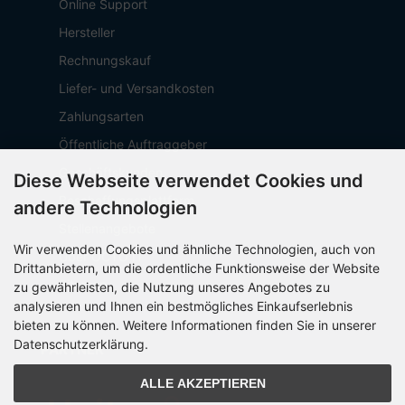
Online Support
Hersteller
Rechnungskauf
Liefer- und Versandkosten
Zahlungsarten
Öffentliche Auftraggeber
Geschäftskunden
Diese Webseite verwendet Cookies und
Beschaffungsplattform
andere Technologien
Stellenangebote
Wir verwenden Cookies und ähnliche Technologien, auch von
Über OCTO IT
Drittanbietern, um die ordentliche Funktionsweise der Website
Sitemap
zu gewährleisten, die Nutzung unseres Angebotes zu
analysieren und Ihnen ein bestmögliches Einkaufserlebnis
bieten zu können. Weitere Informationen finden Sie in unserer
Datenschutzerklärung.
PARTNER
ALLE AKZEPTIEREN