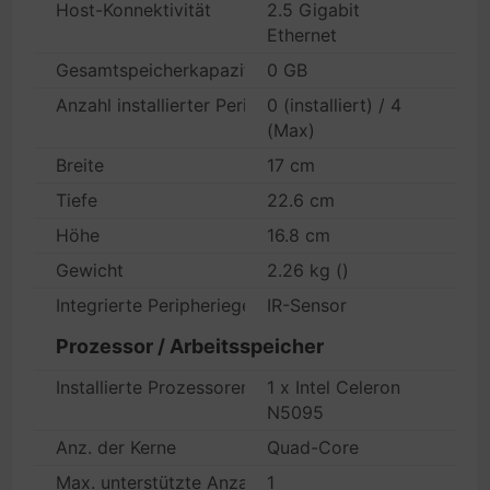
Host-Konnektivität
2.5 Gigabit
Ethernet
Gesamtspeicherkapazität
0 GB
Anzahl installierter Peripheriegeräte/Module
0 (installiert) / 4
(Max)
Breite
17 cm
Tiefe
22.6 cm
Höhe
16.8 cm
Gewicht
2.26 kg ()
Integrierte Peripheriegeräte
IR-Sensor
Prozessor / Arbeitsspeicher
Installierte Prozessoren
1 x Intel Celeron
N5095
Anz. der Kerne
Quad-Core
Max. unterstützte Anzahl
1