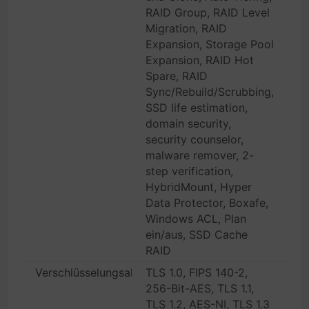
RAID Group, RAID Level
Migration, RAID
Expansion, Storage Pool
Expansion, RAID Hot
Spare, RAID
Sync/Rebuild/Scrubbing,
SSD life estimation,
domain security,
security counselor,
malware remover, 2-
step verification,
HybridMount, Hyper
Data Protector, Boxafe,
Windows ACL, Plan
ein/aus, SSD Cache
RAID
Verschlüsselungsalgorithmus
TLS 1.0, FIPS 140-2,
256-Bit-AES, TLS 1.1,
TLS 1.2, AES-NI, TLS 1.3