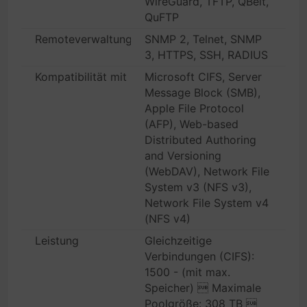
WireGuard, TFTP, QBelt,
QuFTP
Remoteverwaltungsprotokoll
SNMP 2, Telnet, SNMP
3, HTTPS, SSH, RADIUS
Kompatibilität mit Netzwerk-Services
Microsoft CIFS, Server
Message Block (SMB),
Apple File Protocol
(AFP), Web-based
Distributed Authoring
and Versioning
(WebDAV), Network File
System v3 (NFS v3),
Network File System v4
(NFS v4)
Leistung
Gleichzeitige
Verbindungen (CIFS):
1500 - (mit max.
Speicher)  Maximale
Poolgröße: 308 TB 