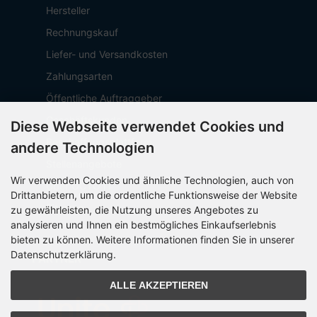
Hersteller
Rechnungskauf
Liefer- und Versandkosten
Zahlungsarten
Öffentliche Auftraggeber
Geschäftskunden
Diese Webseite verwendet Cookies und
Beschaffungsplattform
andere Technologien
Stellenangebote
Wir verwenden Cookies und ähnliche Technologien, auch von
Über OCTO IT
Drittanbietern, um die ordentliche Funktionsweise der Website
Sitemap
zu gewährleisten, die Nutzung unseres Angebotes zu
analysieren und Ihnen ein bestmögliches Einkaufserlebnis
bieten zu können. Weitere Informationen finden Sie in unserer
Datenschutzerklärung.
PARTNER
ALLE AKZEPTIEREN