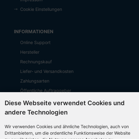
Cookie Einstellungen
INFORMATIONEN
Online Support
Hersteller
Rechnungskauf
Liefer- und Versandkosten
Zahlungsarten
Öffentliche Auftraggeber
Geschäftskunden
Diese Webseite verwendet Cookies und
Beschaffungsplattform
andere Technologien
Stellenangebote
Wir verwenden Cookies und ähnliche Technologien, auch von
Über OCTO IT
Drittanbietern, um die ordentliche Funktionsweise der Website
Sitemap