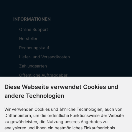
INFORMATIONEN
Online Support
Hersteller
Rechnungskauf
Liefer- und Versandkosten
Zahlungsarten
Öffentliche Auftraggeber
Geschäftskunden
Diese Webseite verwendet Cookies und
Beschaffungsplattform
andere Technologien
Stellenangebote
Wir verwenden Cookies und ähnliche Technologien, auch von
Über OCTO IT
Drittanbietern, um die ordentliche Funktionsweise der Website
Sitemap
zu gewährleisten, die Nutzung unseres Angebotes zu
analysieren und Ihnen ein bestmögliches Einkaufserlebnis