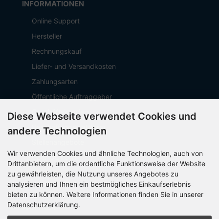
INFORMATIONEN
Online Support
Hersteller
Rechnungskauf
Liefer- und Versandkosten
Zahlungsarten
Öffentliche Auftraggeber
Geschäftskunden
Diese Webseite verwendet Cookies und
Beschaffungsplattform
andere Technologien
Stellenangebote
Wir verwenden Cookies und ähnliche Technologien, auch von
Über OCTO IT
Drittanbietern, um die ordentliche Funktionsweise der Website
Sitemap
zu gewährleisten, die Nutzung unseres Angebotes zu
analysieren und Ihnen ein bestmögliches Einkaufserlebnis
bieten zu können. Weitere Informationen finden Sie in unserer
Datenschutzerklärung.
PARTNER