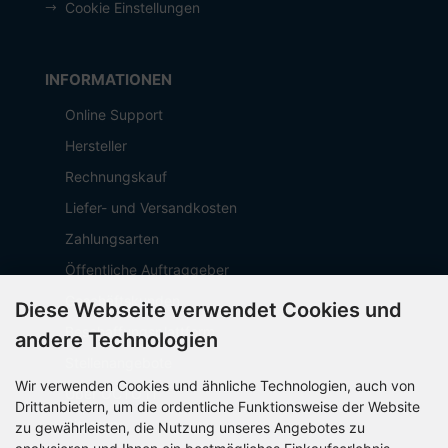
Cookie Einstellungen
INFORMATIONEN
Online Support
Hersteller
Rechnungskauf
Liefer- und Versandkosten
Zahlungsarten
Öffentliche Auftraggeber
Geschäftskunden
Diese Webseite verwendet Cookies und
Beschaffungsplattform
andere Technologien
Stellenangebote
Wir verwenden Cookies und ähnliche Technologien, auch von
Über OCTO IT
Drittanbietern, um die ordentliche Funktionsweise der Website
Sitemap
zu gewährleisten, die Nutzung unseres Angebotes zu