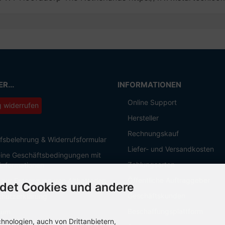
R...
INFORMATIONEN
Online Support
g widerrufen
Hersteller
Rechnungskauf
fsbelehrung & Widerrufsformular
Liefer- und Versandkosten
ine Geschäftsbedingungen mit
Zahlungsarten
informationen
Öffentliche Auftraggeber
 zur Entsorgung von Altbatterien
det Cookies und andere
Geschäftskunden
hutzerklärung
Beschaffungsplattform
sum
nologien, auch von Drittanbietern,