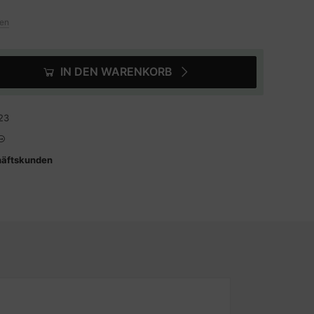
ten
IN DEN WARENKORB
23
häftskunden