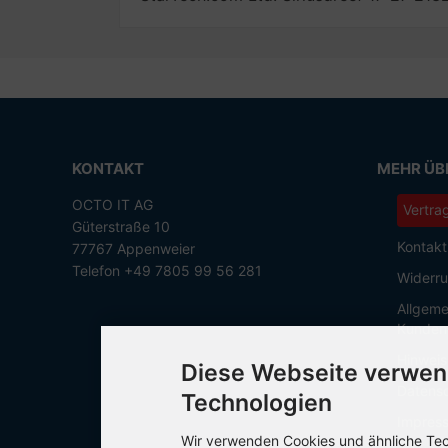
KONTAKT
MEHR ÜBE
OCTO IT AG
Vertra
Güterstraße 10
Kontakt
77767 Appenweier
Telefon +49 7805 99 56 281
Widerru
Allgeme
Kunden
Hinweis
Diese Webseite verwen
Datensc
Technologien
Impres
Wir verwenden Cookies und ähnliche Tech