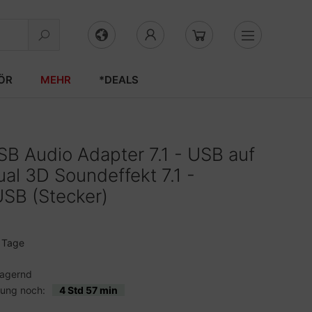
ÖR
MEHR
*DEALS
B Audio Adapter 7.1 - USB auf
ual 3D Soundeffekt 7.1 -
SB (Stecker)
3 Tage
lagernd
lung noch:
4 Std 57 min