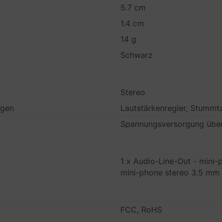
5.7 cm
1.4 cm
14 g
Schwarz
Stereo
igen
Lautstärkenregler, Stummt
Spannungsversorgung übe
1 x Audio-Line-Out - mini
mini-phone stereo 3.5 mm
FCC, RoHS