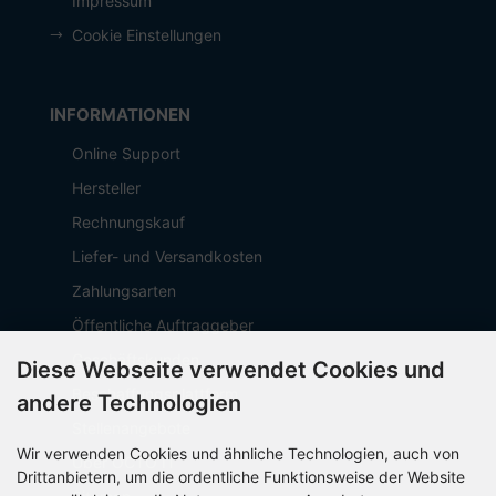
Impressum
Cookie Einstellungen
INFORMATIONEN
Online Support
Hersteller
Rechnungskauf
Liefer- und Versandkosten
Zahlungsarten
Öffentliche Auftraggeber
Geschäftskunden
Diese Webseite verwendet Cookies und
Beschaffungsplattform
andere Technologien
Stellenangebote
Wir verwenden Cookies und ähnliche Technologien, auch von
Über OCTO IT
Drittanbietern, um die ordentliche Funktionsweise der Website