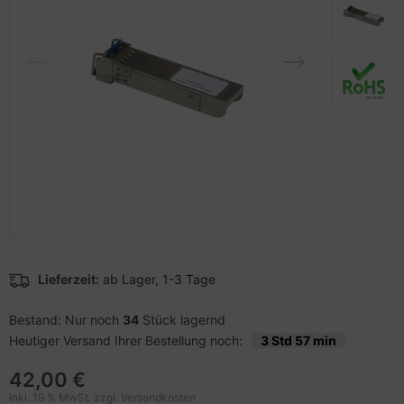
pier, Folien, Etiketten
to & Video
hler
schen & Tragebehältnisse
sche Tinten Minen
ner
ndhelds und Navigation
ufwerke CD/DVD/BluRay
SB Hub
behör Drucker
-Server
inboards
ebcams
 Zubehör
tzteile
behör CD-/DVD-Rohlinge
anner Zubehör
tzwerkadapter / Schnittstellen
behör divers
blet Zubehör
ozessoren
behör Mobiltelefone
D & Festplatten
Lieferzeit:
ab Lager, 1-3 Tage
splayzubehör
behör Mainboards
Bestand: Nur noch
34
Stück lagernd
Heutiger Versand Ihrer Bestellung noch:
3 Std 57 min
behör Modding
42,00 €
inkl. 19 % MwSt. zzgl.
Versandkosten