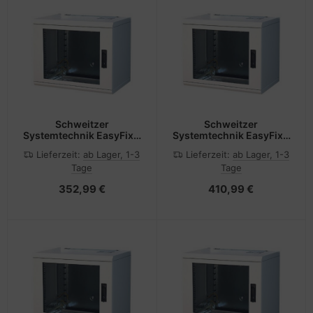
Schweitzer
Schweitzer
Systemtechnik EasyFix -
Systemtechnik EasyFix -
Gehäuse - geeignet für
Gehäuse - geeignet für
Lieferzeit:
ab Lager, 1-3
Lieferzeit:
ab Lager, 1-3
Wandmontage -
Wandmontage -
Tage
Tage
Hellgrau, RAL 7035 - 15U
Hellgrau, RAL 7035 - 18U
- 48.3 cm (19")
- 48.3 cm (19")
352,99 €
410,99 €