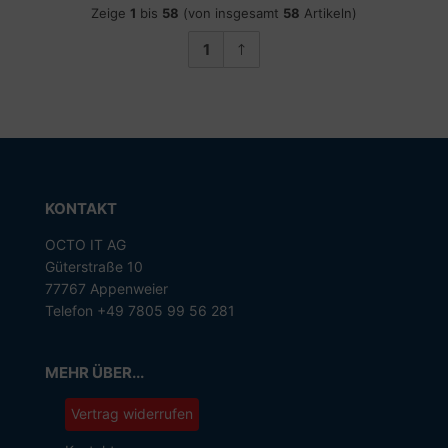
Zeige
1
bis
58
(von insgesamt
58
Artikeln)
1
KONTAKT
OCTO IT AG
Güterstraße 10
77767 Appenweier
Telefon +49 7805 99 56 281
MEHR ÜBER...
Vertrag widerrufen