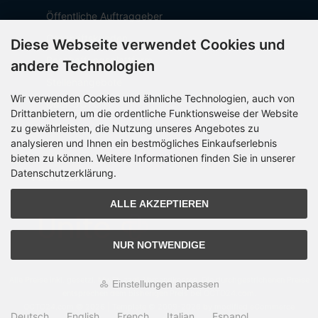
Öffentliche Auftraggeber
Geschäftskunden
Diese Webseite verwendet Cookies und
Beschaffungsplattform
andere Technologien
Stellenangebote
Wir verwenden Cookies und ähnliche Technologien, auch von
Über OCTO IT
Drittanbietern, um die ordentliche Funktionsweise der Website
Sitemap
zu gewährleisten, die Nutzung unseres Angebotes zu
analysieren und Ihnen ein bestmögliches Einkaufserlebnis
bieten zu können. Weitere Informationen finden Sie in unserer
Datenschutzerklärung.
PARTNER
ALLE AKZEPTIEREN
NUR NOTWENDIGE
Alle Preise inkl. gesetzl. MwSt. zzgl.
Versandkosten
. Die durchgestrichenen Preise
Einstellungen anpassen
entsprechen dem bisherigen Preis bei OCTO24.com.
OCTO24.com © 2026 | Template © 2009-2026 by modified eCommerce
Deutsch
English
French
Italian
Espanol