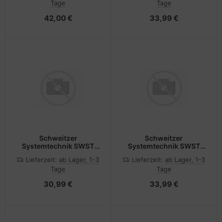
Tage
Tage
42,00 €
33,99 €
Schweitzer
Schweitzer
Systemtechnik SWST
Systemtechnik SWST
ZAB 1011 Blindplatte
ZAB 1021 Blindplatte
Lieferzeit:
ab Lager, 1-3
Lieferzeit:
ab Lager, 1-3
flach 1HE - Rack-
flach 2HE - Rack-
Tage
Tage
Zubehör
Zubehör
30,99 €
33,99 €