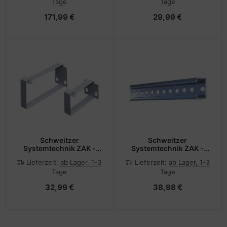
Tage
Tage
240VAC
Magnetbefestigung und
171,99 €
29,99 €
Schweitzer
Schweitzer
Systemtechnik ZAK -
Systemtechnik ZAK -
Kabelmanagementring -
Rack-Schiene - 48.3 cm
Lieferzeit:
ab Lager, 1-3
Lieferzeit:
ab Lager, 1-3
RAL 7035 - 48.3 cm (19")
(19")
Tage
Tage
32,99 €
38,98 €