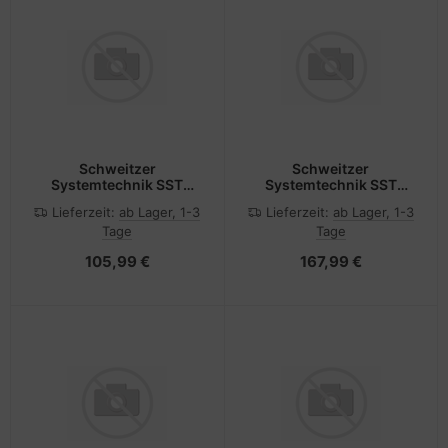
Schweitzer
Schweitzer
Systemtechnik SST
Systemtechnik SST
Antennenschrank
Antennenschrank
Lieferzeit:
ab Lager, 1-3
Lieferzeit:
ab Lager, 1-3
369.01800.00600x400x250
369.01900.00800x600x250
Tage
Tage
105,99 €
167,99 €