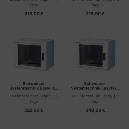
geeignet für
geeignet für
Tage
Tage
Wandmontage -
Wandmontage -
Hellgrau, RAL 7035 - 21U
Hellgrau, RAL 7035 - 9U -
516,00 €
318,99 €
- 48.3 cm (19")
48.3 cm (19")
Schweitzer
Schweitzer
Systemtechnik EasyFix -
Systemtechnik EasyFix -
Gehäuse - geeignet für
Gehäuse - geeignet für
Lieferzeit:
ab Lager, 1-3
Lieferzeit:
ab Lager, 1-3
Wandmontage -
Wandmontage -
Tage
Tage
Hellgrau, RAL 7035 - 12U
Hellgrau, RAL 7035 - 12U
- 48.3 cm (19")
- 48.3 cm (19")
322,99 €
348,99 €