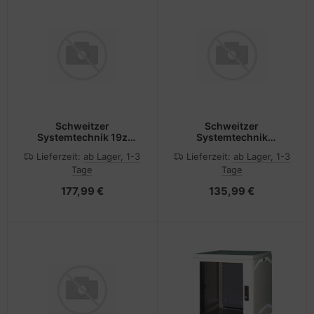
Schweitzer
Schweitzer
Systemtechnik 19z
Systemtechnik
Dokumentenfach 2 HE
Bodenblech 3-teiligmit
Lieferzeit:
ab Lager, 1-3
Lieferzeit:
ab Lager, 1-3
ZAD 3120 - Rack-
Filtermatte 600 x 1000
Tage
Tage
Zubehör
EGB 3482
177,99 €
135,99 €