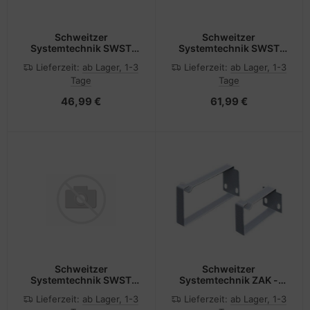
Schweitzer
Schweitzer
Systemtechnik SWST
Systemtechnik SWST
ZAB 1061 Blindplatte
ZAG 1450 tiefenv.
Lieferzeit:
ab Lager, 1-3
Lieferzeit:
ab Lager, 1-3
flach 6HE - Rack-
Gleitsch. 800 mm
Tage
Tage
Zubehör
46,99 €
61,99 €
Schweitzer
Schweitzer
Systemtechnik SWST
Systemtechnik ZAK -
ZAX7836 LED-
Kabelmanagementring -
Lieferzeit:
ab Lager, 1-3
Lieferzeit:
ab Lager, 1-3
Schrankleuchte 100-
RAL 7035 - 48.3 cm (19")