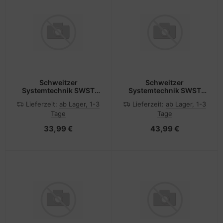
Schweitzer
Schweitzer
Systemtechnik SWST
Systemtechnik SWST
ZAB 1031 Blindplatte
ZAB 1041 Blindplatte
Lieferzeit:
ab Lager, 1-3
Lieferzeit:
ab Lager, 1-3
flach 3HE - Rack-
flach 4HE - Rack-
Tage
Tage
Zubehör
Zubehör
33,99 €
43,99 €