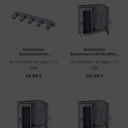
Schweitzer
Schweitzer
Systemtechnik
Systemtechnik MultiFix -
Kabelführungsplatte für
Gehäuse - geeignet für
Lieferzeit:
ab Lager, 1-3
Lieferzeit:
ab Lager, 1-3
Schaltschrank - RAL
Wandmontage -
Tage
Tage
7035 - 1U - 48.3 cm (19")
Hellgrau, RAL 7035 - 3U -
48.3 cm (19")
34,99 €
291,99 €