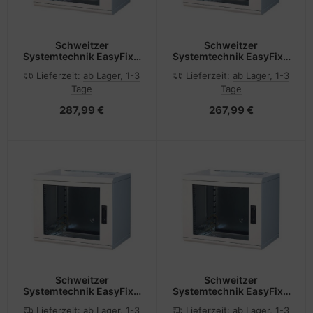
Schweitzer
Schweitzer
Systemtechnik EasyFix -
Systemtechnik EasyFix -
Gehäuse - geeignet für
Gehäuse - geeignet für
Lieferzeit:
ab Lager, 1-3
Lieferzeit:
ab Lager, 1-3
Wandmontage -
Wandmontage -
Tage
Tage
Hellgrau, RAL 7035 - 6U -
Hellgrau, RAL 7035 - 6U -
48.3 cm (19")
48.3 cm (19")
287,99 €
267,99 €
Schweitzer
Schweitzer
Systemtechnik EasyFix -
Systemtechnik EasyFix -
Gehäuse - geeignet für
Gehäuse - geeignet für
Lieferzeit:
ab Lager, 1-3
Lieferzeit:
ab Lager, 1-3