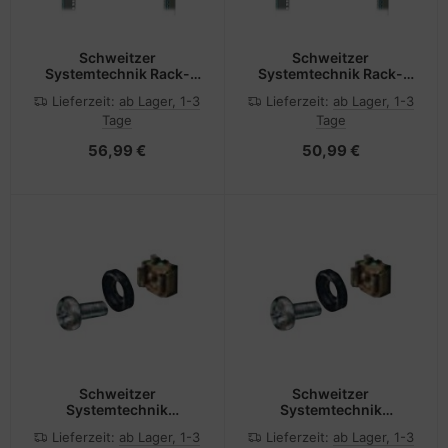
Schweitzer
Schweitzer
Systemtechnik Rack-
Systemtechnik Rack-
Shelf (belüftet) - RAL
Shelf (belüftet) - RAL
Lieferzeit:
ab Lager, 1-3
Lieferzeit:
ab Lager, 1-3
7035
7035
Tage
Tage
56,99 €
50,99 €
Schweitzer
Schweitzer
Systemtechnik
Systemtechnik
Schrauben, Muttern und
Schrauben, Muttern und
Lieferzeit:
ab Lager, 1-3
Lieferzeit:
ab Lager, 1-3
Unterlegscheiben für
Unterlegscheiben für