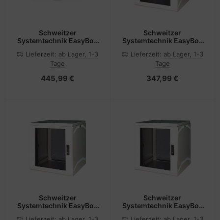
Schweitzer
Schweitzer
Systemtechnik EasyBox
Systemtechnik EasyBox
9 HE 800
Standard - Gehäuse -
Lieferzeit:
ab Lager, 1-3
Lieferzeit:
ab Lager, 1-3
tiefLüftermontage
geeignet für
Tage
Tage
vorbereitet KS 909515
Wandmontage -
Hellgrau, RAL 7035 - 12U
445,99 €
347,99 €
- 48.3 cm (19")
Schweitzer
Schweitzer
Systemtechnik EasyBox
Systemtechnik EasyBox
Standard - Gehäuse -
Standard - Gehäuse -
Lieferzeit:
ab Lager, 1-3
Lieferzeit:
ab Lager, 1-3