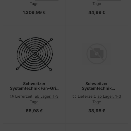
Tage
Tage
cm (19")
1.309,99 €
44,99 €
Schweitzer
Schweitzer
Systemtechnik Fan-Grill
Systemtechnik
- 48.3 cm (19")
JustierfußM10 x 40 ZFX
Lieferzeit:
ab Lager, 1-3
Lieferzeit:
ab Lager, 1-3
1130
Tage
Tage
68,98 €
38,98 €