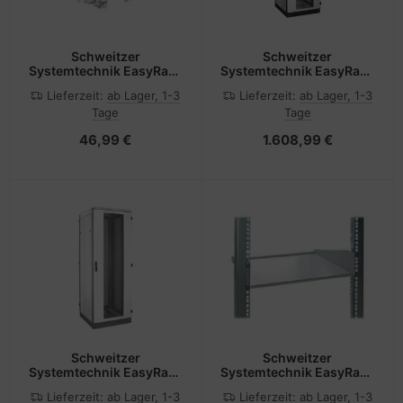
Schweitzer
Schweitzer
Systemtechnik EasyRack
Systemtechnik EasyRack
- Rack-Einbaukit
ENZ - Schrank -
Lieferzeit:
ab Lager, 1-3
Lieferzeit:
ab Lager, 1-3
Hellgrau, RAL 7035 -
Tage
Tage
42HE - 48.3 cm (19")
46,99 €
1.608,99 €
Schweitzer
Schweitzer
Systemtechnik EasyRack
Systemtechnik EasyRack
LC - Schrank - Hellgrau,
ZAF - Rack - Regal - RAL
Lieferzeit:
ab Lager, 1-3
Lieferzeit:
ab Lager, 1-3
RAL 7035 - 42HE - 48.3
7035 - 1U - 48.3 cm (19")