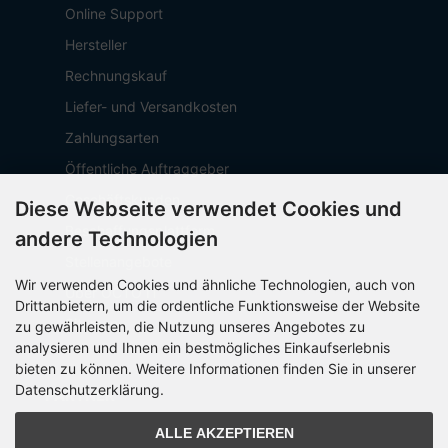
Online Support
Hersteller
Rechnungskauf
Liefer- und Versandkosten
Zahlungsarten
Öffentliche Auftraggeber
Geschäftskunden
Diese Webseite verwendet Cookies und
Beschaffungsplattform
andere Technologien
Stellenangebote
Wir verwenden Cookies und ähnliche Technologien, auch von
Über OCTO IT
Drittanbietern, um die ordentliche Funktionsweise der Website
Sitemap
zu gewährleisten, die Nutzung unseres Angebotes zu
analysieren und Ihnen ein bestmögliches Einkaufserlebnis
bieten zu können. Weitere Informationen finden Sie in unserer
Datenschutzerklärung.
PARTNER
ALLE AKZEPTIEREN