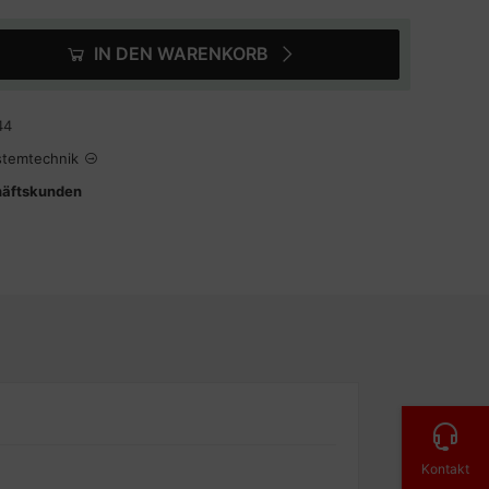
IN DEN WARENKORB
44
stemtechnik
häftskunden
Kontakt