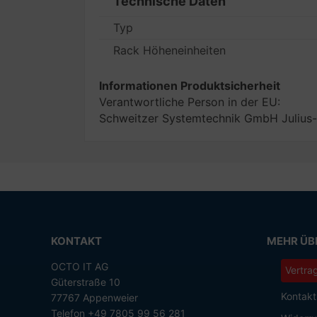
Technische Daten
Typ
Rack Höheneinheiten
Informationen Produktsicherheit
Verantwortliche Person in der EU:
Schweitzer Systemtechnik GmbH Julius-
KONTAKT
MEHR ÜBE
OCTO IT AG
Vertra
Güterstraße 10
Kontakt
77767 Appenweier
Telefon +49 7805 99 56 281