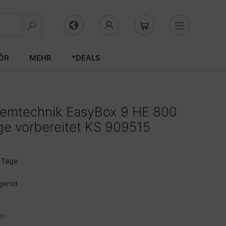
ÖR
MEHR
*DEALS
temtechnik EasyBox 9 HE 800
ge vorbereitet KS 909515
3 Tage
gernd
ten