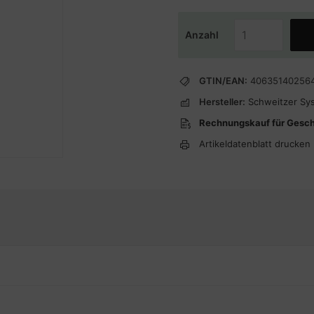
Anzahl
GTIN/EAN:
40635140256
Hersteller:
Schweitzer Sy
Rechnungskauf für Gesc
Artikeldatenblatt drucken