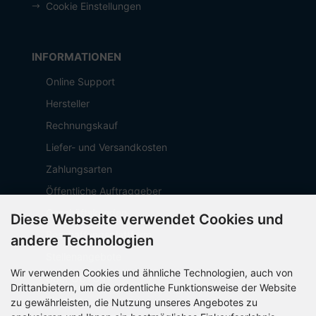
Cookie Einstellungen
INFORMATIONEN
Online Support
Hersteller
Rechnungskauf
Liefer- und Versandkosten
Zahlungsarten
Öffentliche Auftraggeber
Geschäftskunden
Diese Webseite verwendet Cookies und
Beschaffungsplattform
andere Technologien
Stellenangebote
Wir verwenden Cookies und ähnliche Technologien, auch von
Über OCTO IT
Drittanbietern, um die ordentliche Funktionsweise der Website
Sitemap
zu gewährleisten, die Nutzung unseres Angebotes zu