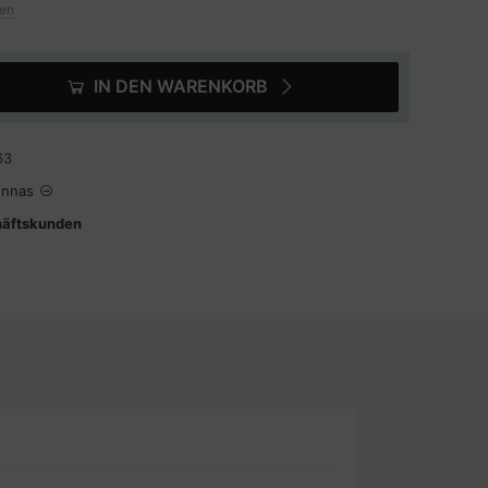
ten
IN DEN WARENKORB
63
ennas
häftskunden