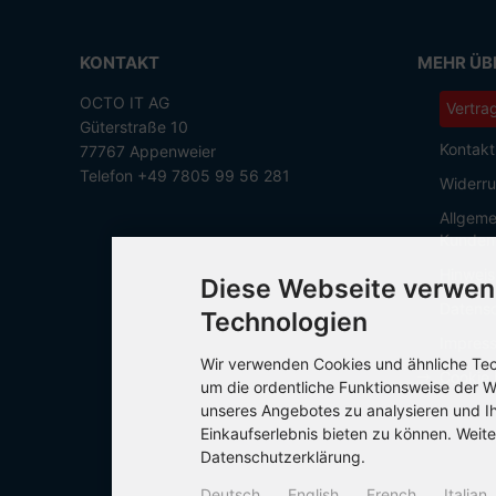
KONTAKT
MEHR ÜBE
OCTO IT AG
Vertra
Güterstraße 10
Kontakt
77767 Appenweier
Telefon +49 7805 99 56 281
Widerru
Allgeme
Kunden
Hinweis
Diese Webseite verwen
Datensc
Technologien
Impres
Wir verwenden Cookies und ähnliche Tech
Cookie 
um die ordentliche Funktionsweise der W
unseres Angebotes zu analysieren und I
Einkaufserlebnis bieten zu können. Weite
Datenschutzerklärung.
Deutsch
English
French
Italian