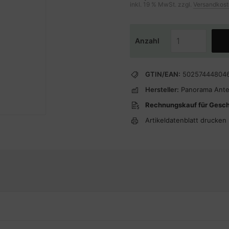
inkl. 19 % MwSt. zzgl.
Versandkos
Anzahl
GTIN/EAN:
50257444804
Hersteller:
Panorama Ant
Rechnungskauf für Gesc
Artikeldatenblatt drucken