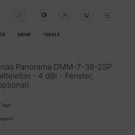
ÖR
MEHR
*DEALS
nnas Panorama DMM-7-38-2SP
ltelefon - 4 dBi - Fenster,
ptional)
3 Tage
agernd