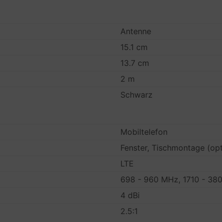
Antenne
15.1 cm
13.7 cm
2 m
Schwarz
Mobiltelefon
Fenster, Tischmontage (opt
LTE
698 - 960 MHz, 1710 - 38
4 dBi
2.5:1