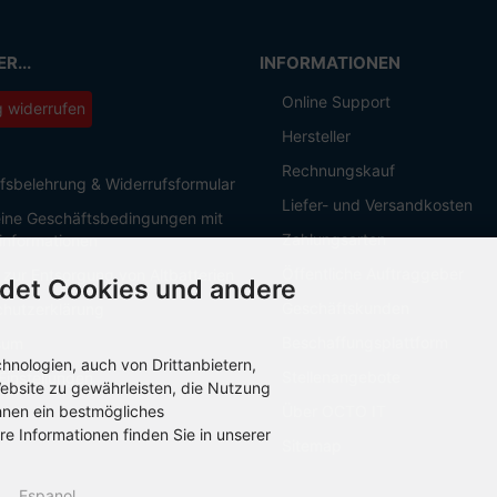
R...
INFORMATIONEN
Online Support
g widerrufen
Hersteller
Rechnungskauf
fsbelehrung & Widerrufsformular
Liefer- und Versandkosten
ine Geschäftsbedingungen mit
Zahlungsarten
informationen
Öffentliche Auftraggeber
 zur Entsorgung von Altbatterien
det Cookies und andere
Geschäftskunden
hutzerklärung
Beschaffungsplattform
sum
nologien, auch von Drittanbietern,
Stellenangebote
Einstellungen
ebsite zu gewährleisten, die Nutzung
hnen ein bestmögliches
Über OCTO IT
re Informationen finden Sie in unserer
Sitemap
Espanol