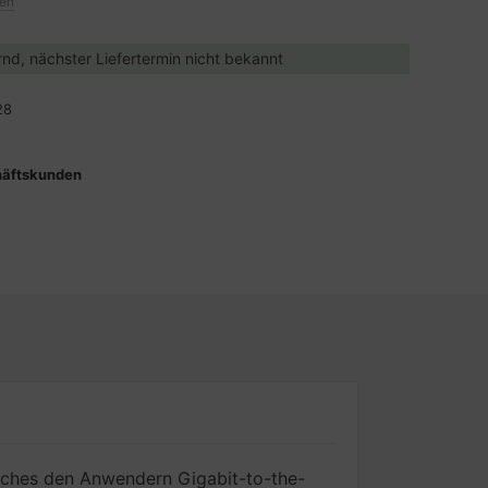
ten
ernd, nächster Liefertermin nicht bekannt
28
häftskunden
tches den Anwendern Gigabit-to-the-