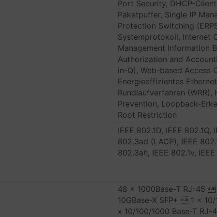
Port Security, DHCP-Client,
Paketpuffer, Single IP Man
Protection Switching (ERPS)
Systemprotokoll, Internet
Management Information Bas
Authorization and Accoun
in-Q), Web-based Access C
Energieeffizientes Etherne
Rundlaufverfahren (WRR), 
Prevention, Loopback-Erken
Root Restriction
IEEE 802.1D, IEEE 802.1Q, 
802.3ad (LACP), IEEE 802.1
802.3ah, IEEE 802.1v, IEEE
48 x 1000Base-T RJ-45 
10GBase-X SFP+  1 x 10/
x 10/100/1000 Base-T RJ-