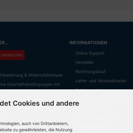
R...
INFORMATIONEN
Online Support
g widerrufen
Hersteller
Rechnungskauf
fsbelehrung & Widerrufsformular
Liefer- und Versandkosten
ine Geschäftsbedingungen mit
Zahlungsarten
informationen
Öffentliche Auftraggeber
 zur Entsorgung von Altbatterien
det Cookies und andere
Geschäftskunden
hutzerklärung
Beschaffungsplattform
sum
nologien, auch von Drittanbietern,
Stellenangebote
Einstellungen
ebsite zu gewährleisten, die Nutzung