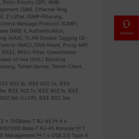
 Strict Priority (SP), 4MB-
agement (SIM), Ethernet Ring
, 2 Lüfter, IGMP-Filterung,
 Control Message Protocol (ICMP),
e (MIB) II, Authentication,
Kontakt
ting (AAA), VLAN Double Tagging (Q-
ontrol (WAC), DNS-Klient, Proxy ARP,
t (EEE), BPDU Filter, Gewichtetes
Head-of-line (HOL) Blocking
nung, Telnet-Server, Telnet-Client,
IEEE 802.1p, IEEE 802.3x, IEEE
w, IEEE 802.1x, IEEE 802.1s, IEEE
 802.1ab (LLDP), IEEE 802.3az
 2 x 10GBase-T RJ-45  4 x
100/1000 Base-T RJ-45 Konsole  1
45 Management  1 x USB 2.0 Type A