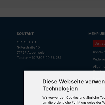
KONTAKT
MEHR ÜBE
OCTO IT AG
Vertra
Güterstraße 10
Kontakt
77767 Appenweier
Telefon +49 7805 99 56 281
Widerru
Allgeme
Kunden
Hinweis
Diese Webseite verwen
Datensc
Technologien
Impres
Wir verwenden Cookies und ähnliche Tech
Cookie 
um die ordentliche Funktionsweise der W