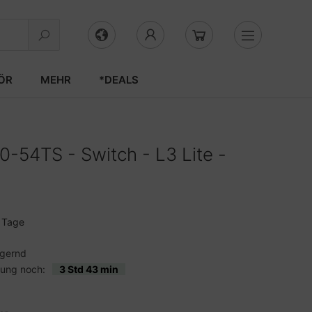
ÖR
MEHR
*DEALS
-54TS - Switch - L3 Lite -
3 Tage
agernd
lung noch:
3 Std 43 min