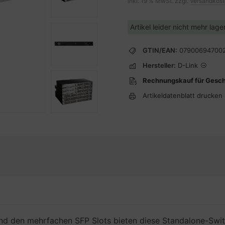
inkl. 19 % MwSt. zzgl.
Versandkos
Artikel leider nicht mehr lag
GTIN/EAN:
07900694700
Hersteller:
D-Link
Rechnungskauf für Gesc
Artikeldatenblatt drucken
und den mehrfachen SFP Slots bieten diese Standalone-Swi