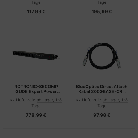
Tage
Tage
Pack - Netzwerk - CAT 6a
117,99 €
195,99 €
ROTRONIC-SECOMP
BlueOptics Direct Attach
GUDE Expert Power
Kabel 200GBASE-CR4
Control 8316-1 -
QSFP56 0.5 Meter
Lieferzeit:
ab Lager, 1-3
Lieferzeit:
ab Lager, 1-3
Stromverteilungseinheit
Tage
Tage
(Rack - einbaufähig)
778,99 €
97,98 €