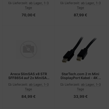
MiniSAS Kabel 0.5 Meter
Kabel
Lieferzeit:
ab Lager, 1-3
Lieferzeit:
ab Lager, 1-3
BL464601N0.5M30
Tage
Tage
70,00 €
87,99 €
Areca SlimSAS x8 STR
StarTech.com 2 m Mini
SFF8654 auf 2x MiniSAS
DisplayPort Kabel - 4K x
x4 SFF8087 100cm
2K Ultra HD Video - Mini
Lieferzeit:
ab Lager, 1-3
Lieferzeit:
ab Lager, 1-3
DP 1.2(Stecker) auf Mini
Tage
Tage
DP(Stecker) Monitor
Kabel - mDP Kabel kann
84,99 €
33,99 €
mit Thunderbolt 2 Ports
arbeiten - M/M
(MDISP2M)