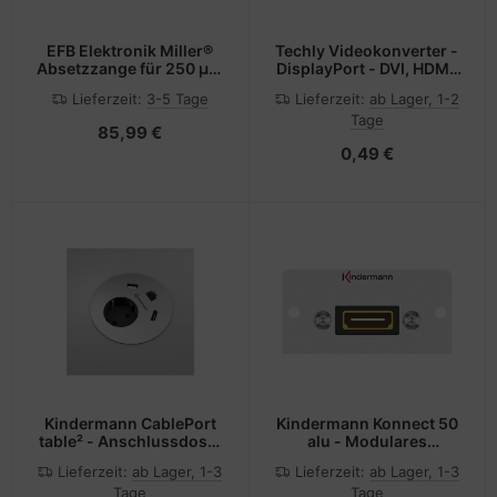
EFB Elektronik Miller®
Techly Videokonverter -
Absetzzange für 250 µm
DisplayPort - DVI, HDMI,
Coating
DisplayPort
Lieferzeit:
3-5 Tage
Lieferzeit:
ab Lager, 1-2
Tage
85,99 €
0,49 €
Kindermann CablePort
Kindermann Konnect 50
table² - Anschlussdose,
alu - Modulares
Unterputz
Faceplate-Snap-In
Lieferzeit:
ab Lager, 1-3
Lieferzeit:
ab Lager, 1-3
Tage
Tage