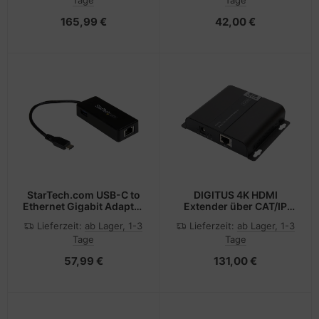
Tage
Tage
165,99 €
42,00 €
StarTech.com USB-C to
DIGITUS 4K HDMI
Ethernet Gigabit Adapter
Extender über CAT/IP
- Thunderbolt 3
(Empfängereinheit), PoE
Lieferzeit:
ab Lager, 1-3
Lieferzeit:
ab Lager, 1-3
Compatible - USB Type C
Tage
Tage
Network Adapter - USB C
Ethernet Adapter
57,99 €
131,00 €
(US1GC301AU)