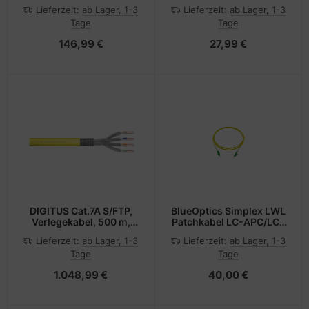
kompatibles BlueLAN
Multimode OM4 1 Meter
Lieferzeit:
ab Lager, 1-3
Lieferzeit:
ab Lager, 1-3
DAC QSFP28
Tage
Tage
SC282801L5M26
146,99 €
27,99 €
DIGITUS Cat.7A S/FTP,
BlueOptics Simplex LWL
Verlegekabel, 500 m,
Patchkabel LC-APC/LC-
duplex, Dca-s1a d1 a1
APC Singlemode 30
Lieferzeit:
ab Lager, 1-3
Lieferzeit:
ab Lager, 1-3
Meter
Tage
Tage
1.048,99 €
40,00 €