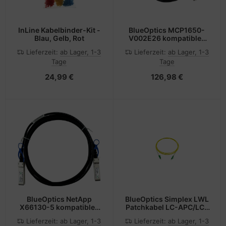
InLine Kabelbinder-Kit -
BlueOptics MCP1650-
Blau, Gelb, Rot
V002E26 kompatibles
BlueLAN DAC QSFP56
Lieferzeit:
ab Lager, 1-3
Lieferzeit:
ab Lager, 1-3
BL070701W2M30
Tage
Tage
24,99 €
126,98 €
BlueOptics NetApp
BlueOptics Simplex LWL
X66130-5 kompatibles
Patchkabel LC-APC/LC-
BlueLAN DAC SFP28
APC Singlemode 1 Meter
Lieferzeit:
ab Lager, 1-3
Lieferzeit:
ab Lager, 1-3
SC272701Q5M26