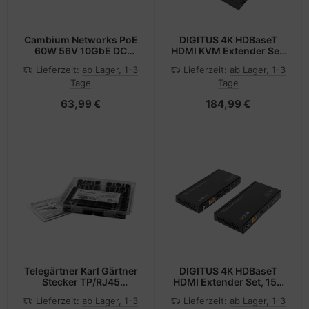
Cambium Networks PoE
DIGITUS 4K HDBaseT
60W 56V 10GbE DC
HDMI KVM Extender Set,
Injector indoor
70 m
Lieferzeit:
ab Lager, 1-3
Lieferzeit:
ab Lager, 1-3
Tage
Tage
63,99 €
184,99 €
Telegärtner Karl Gärtner
DIGITUS 4K HDBaseT
Stecker TP/RJ45
HDMI Extender Set, 150
Feldkonfektionierbar
m
Lieferzeit:
ab Lager, 1-3
Lieferzeit:
ab Lager, 1-3
CAT6A MFP8 T568A 10-