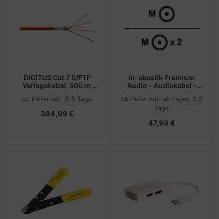
DIGITUS Cat.7 S/FTP
in-akustik Premium
Verlegekabel, 500 m,
Audio - Audiokabel -
simplex, Dca-s1a,d0,a1
RCA männlich zu RCA x 2
Lieferzeit:
3-5 Tage
Lieferzeit:
ab Lager, 1-3
männlich
Tage
384,99 €
47,99 €