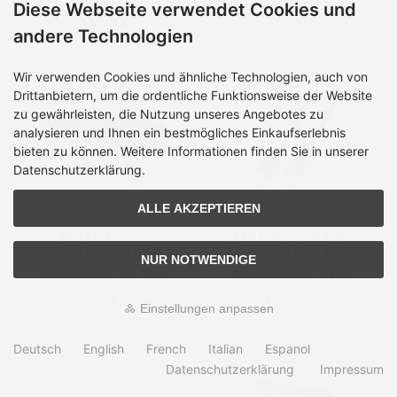
Diese Webseite verwendet Cookies und
38,98 €
70,00 €
andere Technologien
Wir verwenden Cookies und ähnliche Technologien, auch von
Drittanbietern, um die ordentliche Funktionsweise der Website
zu gewährleisten, die Nutzung unseres Angebotes zu
analysieren und Ihnen ein bestmögliches Einkaufserlebnis
bieten zu können. Weitere Informationen finden Sie in unserer
Datenschutzerklärung.
ALLE AKZEPTIEREN
EFB Elektronik
EFB Elektronik EFB-
Modularkabel schwarz,
Elektronik Draka PRO
NUR NOTWENDIGE
2 x RJ10 (4/4) Stecker,
FLEX - Patch-Kabel - RJ-
Lieferzeit:
3-5 Tage
Lieferzeit:
3-5 Tage
1:1, 3,0 m
45 (M)
22,99 €
124,99 €
Einstellungen anpassen
Deutsch
English
French
Italian
Espanol
Datenschutzerklärung
Impressum