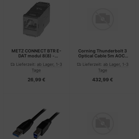
METZ CONNECT BTR E-
Corning Thunderbolt 3
DAT modul 8(8) -
Optical Cable 5m AOC-
Modulare Eingabe - CAT
CCU6JPN005M20 -
Lieferzeit:
ab Lager, 1-3
Lieferzeit:
ab Lager, 1-3
6
Kabel - Digital/Daten
Tage
Tage
26,99 €
432,99 €