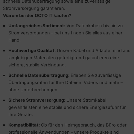
schnelle Datenübertragung sowie eine zuverlässige
pier, Folien, Etiketten
Stromversorgung garantieren.
to & Video
hler
nstige Netzwerkgeräte
sche Tinten Minen
Warum bei der OCTO IT kaufen?
ner
ndhelds und Navigation
ufwerke CD/DVD/BluRay
Umfangreiches Sortiment:
Von Datenkabeln bis hin zu
behör Drucker
Stromversorgungen – bei uns finden Sie alles aus einer
-Server
inboards
Hand.
Hochwertige Qualität:
Unsere Kabel und Adapter sind aus
 Zubehör
tzteile
langlebigen Materialien gefertigt und garantieren eine
anner Zubehör
tzwerkadapter / Schnittstellen
sichere, stabile Verbindung.
Schnelle Datenübertragung:
Erleben Sie zuverlässige
blet Zubehör
ozessoren
Übertragungsraten für Ihre Dateien, Videos und mehr –
ohne Unterbrechungen.
behör Mobiltelefone
D & Festplatten
Sichere Stromversorgung:
Unsere Stromkabel
splayzubehör
behör Mainboards
gewährleisten eine stabile und sichere Energiezufuhr für
Ihre Geräte.
behör Modding
Kompatibilität:
Ob für den Heimgebrauch, das Büro oder
professionelle Anwendungen – unsere Produkte sind