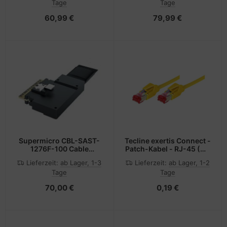
Tage
Tage
60,99 €
79,99 €
Supermicro CBL-SAST-
Tecline exertis Connect -
1276F-100 Cable
Patch-Kabel - RJ-45 (M)
Slimline x8 LE to 2x x4
zu RJ-45 (M)
Lieferzeit:
ab Lager, 1-3
Lieferzeit:
ab Lager, 1-2
STR
Tage
Tage
70,00 €
0,19 €