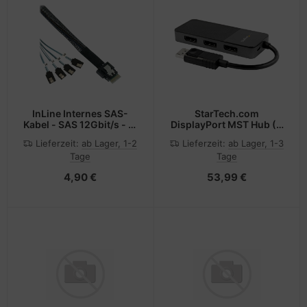
InLine Internes SAS-
StarTech.com
Kabel - SAS 12Gbit/s - 4i
DisplayPort MST Hub (3
Slim SAS (S)
Port, 3 x 4k, HDR, EDID,
Lieferzeit:
ab Lager, 1-2
Lieferzeit:
ab Lager, 1-3
DP 1.4 Multi Monitor
Tage
Tage
Splitter für Windows)
4,90 €
53,99 €