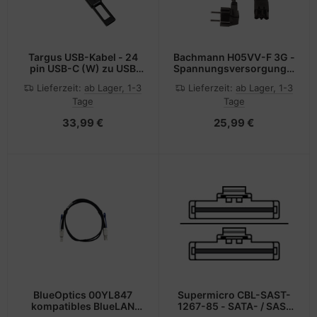
Targus USB-Kabel - 24
Bachmann H05VV-F 3G -
pin USB-C (W) zu USB
Spannungsversorgungs-
Typ A (M)
Verlängerungskabel -
Lieferzeit:
ab Lager, 1-3
Lieferzeit:
ab Lager, 1-3
GST18i3 (W)
Tage
Tage
33,99 €
25,99 €
BlueOptics 00YL847
Supermicro CBL-SAST-
kompatibles BlueLAN
1267-85 - SATA- / SAS-