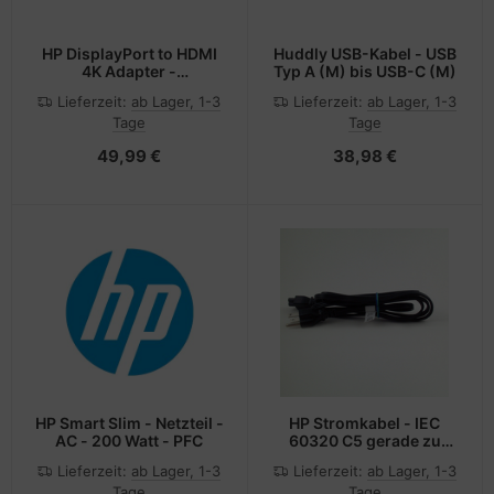
HP DisplayPort to HDMI
Huddly USB-Kabel - USB
4K Adapter -
Typ A (M) bis USB-C (M)
Videoanschluß -
Lieferzeit:
ab Lager, 1-3
Lieferzeit:
ab Lager, 1-3
DisplayPort (M)
Tage
Tage
49,99 €
38,98 €
HP Smart Slim - Netzteil -
HP Stromkabel - IEC
AC - 200 Watt - PFC
60320 C5 gerade zu
Hardwire 3-Wire
Lieferzeit:
ab Lager, 1-3
Lieferzeit:
ab Lager, 1-3
Tage
Tage