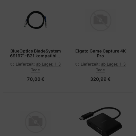
BlueOptics BladeSystem
Elgato Game Capture 4K
691971-B21 kompatibles
Pro
BlueLAN MiniSAS Kabel
Lieferzeit:
ab Lager, 1-3
Lieferzeit:
ab Lager, 1-3
0.5 Meter
Tage
Tage
BL464801GN0.5M30
70,00 €
320,99 €