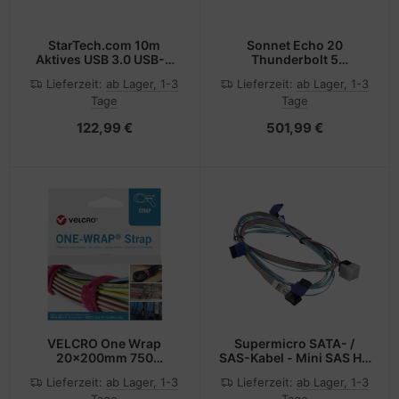
StarTech.com 10m
Sonnet Echo 20
Aktives USB 3.0 USB-A
Thunderbolt 5
auf USB-B Kabel - USB A
SecureDock
Lieferzeit:
ab Lager, 1-3
Lieferzeit:
ab Lager, 1-3
zu USB B
Tage
Tage
Anschlusskabel - USB
3.1 Gen 1 (5 Gbit/s)
122,99 €
501,99 €
VELCRO One Wrap
Supermicro SATA- /
20x200mm 750
SAS-Kabel - Mini SAS HD
St.SchwzFRT VEL-
(SFF-8643)
Lieferzeit:
ab Lager, 1-3
Lieferzeit:
ab Lager, 1-3
OW64567