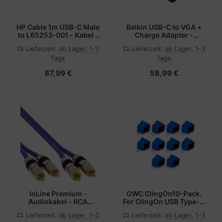
HP Cable 1m USB-C Male
Belkin USB-C to VGA +
to L65253-001 - Kabel -
Charge Adapter -
Digital/Daten
Videoadapter - 24 pin
Lieferzeit:
ab Lager, 1-3
Lieferzeit:
ab Lager, 1-3
USB-C männlich zu HD-
Tage
Tage
15 (VGA)
87,99 €
58,99 €
InLine Premium -
OWC ClingOn10-Pack.
Audiokabel - RCA
For ClingOn USB Type-C
männlich zu RCA
Connector Thunderbolt
Lieferzeit:
ab Lager, 1-3
Lieferzeit:
ab Lager, 1-3
männlich
3 USB-C