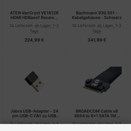
ATEN VanCryst VE1812R
Bachmann 930.551 -
HDMI HDBaseT Receiver
Kabelgehäuse - Schwarz
with POH
Lieferzeit:
ab Lager, 1-3
Lieferzeit:
ab Lager, 1-3
Tage
Tage
224,99 €
341,99 €
Jabra USB-Adapter - 24
BROADCOM Cable x8
pin USB-C (W) zu USB
8654 to 8x1 SATA 1M -
Typ A (M)
Kabel - Digital/Daten
Lieferzeit:
ab Lager, 1-3
Lieferzeit:
ab Lager, 1-3
Tage
Tage