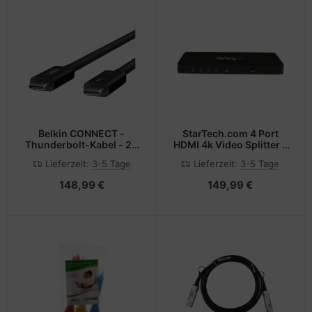
Belkin CONNECT -
StarTech.com 4 Port
Thunderbolt-Kabel - 24
HDMI 4k Video Splitter -
pin USB-C (M)
1x4 HDMI Verteiler mit
Lieferzeit:
3-5 Tage
Lieferzeit:
3-5 Tage
Aluminiumgehäuse
148,99 €
149,99 €