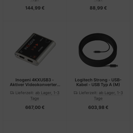
144,99 €
88,99 €
Inogeni 4KXUSB3 -
Logitech Strong - USB-
Aktiver Videokonverter -
Kabel - USB Typ A (M)
Schwarz - Silber - 4096
Lieferzeit:
ab Lager, 1-3
Lieferzeit:
ab Lager, 1-3
x 2160 Pixel - 640 x
Tage
Tage
480,800 x 600,1024 x
768,1280 x 1024,1280 x
667,00 €
603,98 €
800,1280 x 960,1920 x
1200,3840 x 2160 - 480p
- 576p - 720p - 1080i -
1080p - 1440p - 2160p -
297 MHz