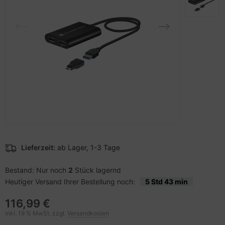
pier, Folien, Etiketten
to & Video
hler
nstige Netzwerkgeräte
sche Tinten Minen
ner
ndhelds und Navigation
ufwerke CD/DVD/BluRay
behör Drucker
-Server
inboards
 Zubehör
tzteile
anner Zubehör
tzwerkadapter / Schnittstellen
blet Zubehör
ozessoren
Lieferzeit:
ab Lager, 1-3 Tage
behör Mobiltelefone
D & Festplatten
Bestand: Nur noch
2
Stück lagernd
splayzubehör
behör Mainboards
Heutiger Versand Ihrer Bestellung noch:
5 Std 43 min
behör Modding
116,99 €
inkl. 19 % MwSt. zzgl.
Versandkosten